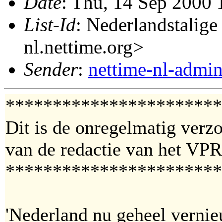
Date
: Thu, 14 Sep 2000
List-Id
: Nederlandstalige
nl.nettime.org>
Sender
:
nettime-nl-admi
***********************
Dit is de onregelmatig verz
van de redactie van het V
***********************
'Nederland nu geheel vernie