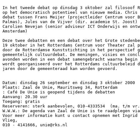
In het tweede debat op dinsdag 3 oktober zal filosoof R
op het democratisch potentieel van nieuwe media. Chris 
debat tussen Frans Meijer (projectleider Centrum voor B
Palmas), Jules van de Vijver (dir. academie St. Joost) 
Carolien Nevejan (senior adviseur ICT Onderwijs en ontw
Amsterdam)

Deze twee debatten en een debat over het Grote stedenbe
19 oktober in het Rotterdams Centrum voor Theater zal p
door de Rotterdamse Kunststichting in het perspectief g
gemeentelijk cultuurdebat. De meningen, visies en concl
avonden worden in een debat samengebracht waarna begin 
wordt georganiseerd over het Rotterdams cultuurbeleid d
jaren door de gemeenteraad kan worden gevoerd.

Datum: dinsdag 26 september en dinsdag 3 oktober 2000

Plaats: Zaal de Unie, Mauritsweg 34, Rotterdam

: Café De Unie is geopend tijdens de debatten

Aanvang: 20.30 uur

Toegang: gratis

Reserveren: sterk aanbevolen, 010-4333534  (ma. t/m vr.
W.W.W.: De agenda van Zaal de Unie is te raadplegen via
Voor meer informatie kunt u contact opnemen met Ingrid 
Vlieg,

010 - 4141666, unie@rks.nl
