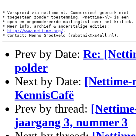
______________________________________________________

* Verspreid via nettime-nl. Commercieel gebruik niet

* toegestaan zonder toestemming. <nettime-nl> is een

* open en ongemodereerde mailinglist over net-kritiek.

* Meer info, archief & anderstalige edities:

* 
http://www.nettime.org/
.

Prev by Date:
Re: [Netti
polder
Next by Date:
[Nettime-
KennisCafë
Prev by thread:
[Nettime
jaargang 3, nummer 3
Next by thread:
[Nettime