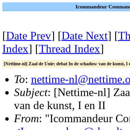
Icommandeur Commandeu
[
Date Prev
] [
Date Next
] [
Th
Index
] [
Thread Index
]
[Nettime-nl] Zaal de Unie: debat In de schaduw van de kunst, I 
To
:
nettime-nl@nettime.
Subject
: [Nettime-nl] Za
van de kunst, I en II
From
: "Icommandeur C