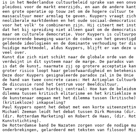
is in het Nederlandse cultuurbeleid sprake van een onvo
pleidooi voor de markt enerzijds, en aan de andere kant
een grote operatie op touw zet om de hogere cultuur te 
massacultuur meer armslag te geven. Kuypers vraagt zich
neoliberale marktdenken en het oude sociaal-democratisc
voor het volk' te combineren zijn. Hij citeert met inst
dat het bij spreiding niet alleen gaat om de democratis
maar om culturele democratie. Voor Kuypers is cultuurpo
provocerende beweging waarin de codes van het gevestigd
geldende ideologieën en de dominante verhouding ter dis
huidige marktmodel, aldus Kuypers, blijft er van deze u
veel over.

Kunst die zich niet schikt naar de globale orde van de 
verdwijnt in dit systeem naar de marge. De paradox van 
is dat de kunst, naarmate zij op grotere acceptatie kan
groter risico loopt haar geloofwaardigheid en betekenis
Deze door Kuypers gesignaleerde paradox zal in De Unie 
de hand van twee concrete cases: Het Actieplan Cultuurb
de discussie rond het Centrum voor Beeldcultuur.

Twee vragen staan hierbij centraal: Hoe kan de beleidsm
dilemma tussen kritisch elitarisme en het kritiekloze m
de kunstenaar omgaan met het dilemma tussen (kritische)
(kritiekloze) inkapseling?

Paul Kuypers opent het debat met een korte uiteenzettin
Michaël Zeeman leidt het debat tussen Dirk Monsma (dir.
(dir. Rotterdam Marketing) en Robert de Haas, (dir. Rot
Kunststichting).

De Rotterdamse band De Nazaten zorgen voor de nodige mu
onderbrekingen, gelardeerd met teksten van filosoof Mic