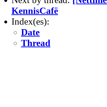
KennisCafë
Index(es):
Date
Thread