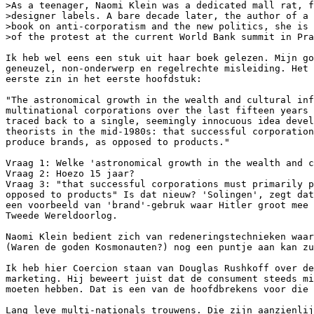
>As a teenager, Naomi Klein was a dedicated mall rat, f
>designer labels. A bare decade later, the author of a 
>book on anti-corporatism and the new politics, she is 
>of the protest at the current World Bank summit in Pra
Ik heb wel eens een stuk uit haar boek gelezen. Mijn go
geneuzel, non-onderwerp en regelrechte misleiding. Het 
eerste zin in het eerste hoofdstuk:

"The astronomical growth in the wealth and cultural inf
multinational corporations over the last fifteen years 
traced back to a single, seemingly innocuous idea devel
theorists in the mid-1980s: that successful corporation
produce brands, as opposed to products."

Vraag 1: Welke 'astronomical growth in the wealth and c
Vraag 2: Hoezo 15 jaar?

Vraag 3: "that successful corporations must primarily p
opposed to products" Is dat nieuw? 'Solingen', zegt dat
een voorbeeld van 'brand'-gebruk waar Hitler groot mee 
Tweede Wereldoorlog.

Naomi Klein bedient zich van redeneringstechnieken waar
(Waren de goden Kosmonauten?) nog een puntje aan kan zu
Ik heb hier Coercion staan van Douglas Rushkoff over de
marketing. Hij beweert juist dat de consument steeds mi
moeten hebben. Dat is een van de hoofdbrekens voor die 
Lang leve multi-nationals trouwens. Die zijn aanzienlij