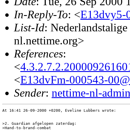
Date
: Tue, 26 Sep 2000
In-Reply-To
: <
E13dvy5-
List-Id
: Nederlandstalige
nl.nettime.org>
References
:
<
4.3.2.7.2.20000926160
<
E13dvFm-000543-00@s
Sender
:
nettime-nl-admi
At 16:41 26-09-2000 +0200, Eveline Lubbers wrote:

>2. Guardian afgelopen zaterdag:

>Hand-to-brand-combat
