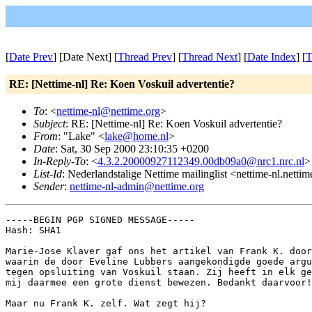
[
Date Prev
] [Date Next] [
Thread Prev
] [
Thread Next
] [
Date Index
] [
T
RE: [Nettime-nl] Re: Koen Voskuil advertentie?
To
: <
nettime-nl@nettime.org
>
Subject
: RE: [Nettime-nl] Re: Koen Voskuil advertentie?
From
: "Lake" <
lake@home.nl
>
Date
: Sat, 30 Sep 2000 23:10:35 +0200
In-Reply-To
: <
4.3.2.20000927112349.00db09a0@nrc1.nrc.nl
>
List-Id
: Nederlandstalige Nettime mailinglist <nettime-nl.netti
Sender
:
nettime-nl-admin@nettime.org
-----BEGIN PGP SIGNED MESSAGE-----

Hash: SHA1

Marie-Jose Klaver gaf ons het artikel van Frank K. door

waarin de door Eveline Lubbers aangekondigde goede argu
tegen opsluiting van Voskuil staan. Zij heeft in elk ge
mij daarmee een grote dienst bewezen. Bedankt daarvoor!

Maar nu Frank K. zelf. Wat zegt hij? 
