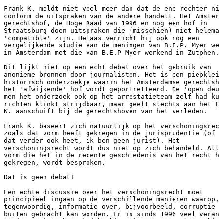
Frank K. meldt niet veel meer dan dat de ene rechter ni
conform de uitspraken van de andere handelt. Het Amster
gerechtshof, de Hoge Raad van 1996 en nog een hof in

Straatsburg doen uitspraken die (misschien) niet helema
'compatible' zijn. Helaas verricht hij ook nog een

vergelijkende studie van de meningen van B.E.P. Myer we
in Amsterdam met die van B.E.P Myer werkend in Zutphen.

Dit lijkt niet op een echt debat over het gebruik van

anonieme bronnen door journalisten. Het is een piepklei
historisch onderzoekje waarin het Amsterdamse gerechtsh
het "afwijkende' hof wordt geportretteerd. De 'open deu
men het onderzoek ook op het arrestatieteam zelf had ku
richten klinkt strijdbaar, maar geeft slechts aan het F
K. aanschuift bij de gerechtshoven van het verleden. 

Frank K. baseert zich natuurlijk op het verschoningsrec
zoals dat vorm heeft gekregen in de jurisprudentie (of 
dat verder ook heet, ik ben geen jurist). Het

verschoningsrecht wordt dus niet op zich behandeld. All
vorm die het in de recente geschiedenis van het recht h
gekregen, wordt besproken.

Dat is geen debat!

Een echte discussie over het verschoningsrecht moet

principieel ingaan op de verschillende manieren waarop,

tegenwoordig, informatie over, bijvoorbeeld, corruptie 
buiten gebracht kan worden. Er is sinds 1996 veel veran