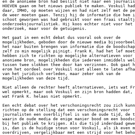
en de anonieme bron had beslist niet naar een journalis
HOEVEN gaan om het nieuws publiek te maken. Voskuil had
daar, IMHO, op moeten wijzen en had niet zelf met de pe
de weer moeten gaan. Tenzij hij de informatie die hem i
schoot geworpen was had gebruikt voor een fraai staaltj
onderzoeksjournalistiek. Hij koos echter niet voor het

onderzoek, maar voor de getuigenis. 

Het gaat in een echt debat dus vooral ook over de

mogelijkheden, geboden door de nieuwe media bijvoorbeel
het naar buiten brengen van informatie die de boodschap
zelf zo min mogelijk pijnigt. Frank K. had het lef moet
hebben zich te richten op mogelijke alternatieven voor 
anonieme bron, mogelijkheden die iedereen inmiddels wel

tussen twee slokken thee door kan verzinnen. Ook gaat h
erom het oordeel over Voskuil niet alleen te laten afha
van het juridisch verleden, maar zeker ook van de

mogelijkheden van deze tijd.

Niet alleen de rechter heeft alternatieven, iets wat Fr
wel opmerkt, maar ook Voskuil en zijn bron hadden dat, 
wat Frank K. helaas niet opmerkt.

Een echt debat over het verschoningsrecht zou zich kunn
richten op de stelling dat een verschoningsrecht voor

journalisten een overblijfsel is van de oude tijd, de t
waarin de oude media de enige manier bood om een boodsc
bij het publiek te krijgen. Als die tijd inderdaad gewe
is, dan is de huidige steun voor Voskuil, als ik even m
overdrijven, vergelijkbaar met een strijd voor het beho