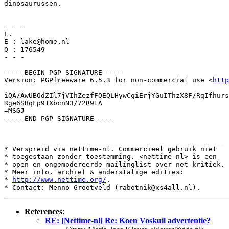
dinosaurussen.

- - -

L.

E : lake@home.nl

Q : 176549 

- - -

-----BEGIN PGP SIGNATURE-----

Version: PGPfreeware 6.5.3 for non-commercial use <
http
iQA/AwUBOdZIl7jVIhZezfFQEQLHywCgiErjYGuIThzX8F/RqIfhurs
Rge6SBqFp91XbcnN3/72R9tA

=MSGJ

-----END PGP SIGNATURE-----

______________________________________________________

* Verspreid via nettime-nl. Commercieel gebruik niet

* toegestaan zonder toestemming. <nettime-nl> is een

* open en ongemodereerde mailinglist over net-kritiek.

* Meer info, archief & anderstalige edities:

* 
http://www.nettime.org/
.

References
:
RE: [Nettime-nl] Re: Koen Voskuil advertentie?