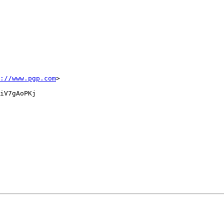
://www.pgp.com
>

iV7gAoPKj
