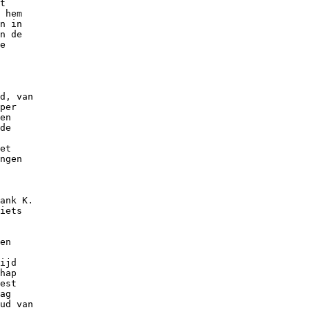
t

 hem

n in

n de

e

d, van

per

en

de

et

ngen

ank K.

iets

en

ijd

hap

est

ag

ud van
