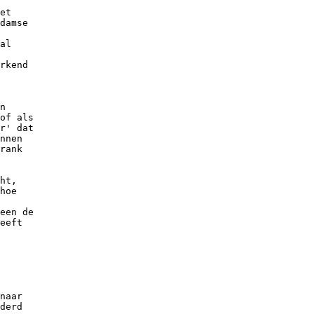
et

damse

al

rkend

n

of als

r' dat

nnen

rank

ht,

hoe

een de

eeft

naar

derd
