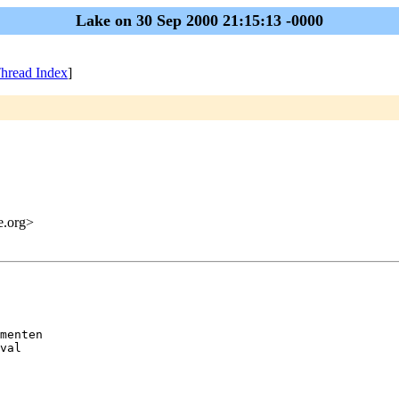
Lake on 30 Sep 2000 21:15:13 -0000
hread Index
]
me.org>
menten

val
