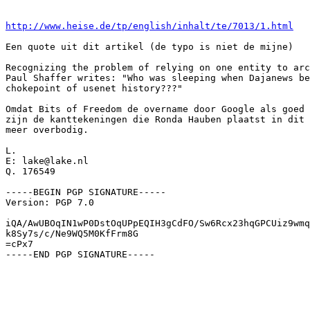
http://www.heise.de/tp/english/inhalt/te/7013/1.html
Een quote uit dit artikel (de typo is niet de mijne)

Recognizing the problem of relying on one entity to arc
Paul Shaffer writes: "Who was sleeping when Dajanews be
chokepoint of usenet history???" 

Omdat Bits of Freedom de overname door Google als goed 
zijn de kanttekeningen die Ronda Hauben plaatst in dit 
meer overbodig. 

L.

E: lake@lake.nl

Q. 176549

-----BEGIN PGP SIGNATURE-----

Version: PGP 7.0

iQA/AwUBOqIN1wP0DstOqUPpEQIH3gCdFO/Sw6Rcx23hqGPCUiz9wmq
k8Sy7s/c/Ne9WQ5M0KfFrm8G

=cPx7

-----END PGP SIGNATURE-----

______________________________________________________
