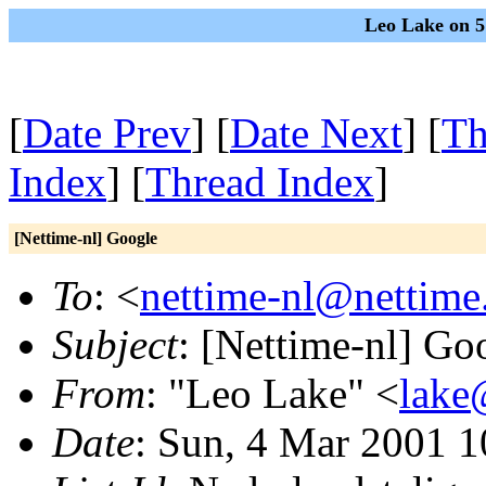
Leo Lake on 5
[
Date Prev
] [
Date Next
] [
Th
Index
] [
Thread Index
]
[Nettime-nl] Google
To
: <
nettime-nl@nettime
Subject
: [Nettime-nl] Go
From
: "Leo Lake" <
lake
Date
: Sun, 4 Mar 2001 