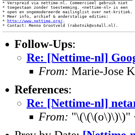
* Verspreid via nettime-nl. Commercieel gebruik niet

* toegestaan zonder toestemming. <nettime-nl> is een

* open en ongemodereerde mailinglist over net-kritiek.

* Meer info, archief & anderstalige edities:

* 
http://www.nettime.org/
.

Follow-Ups
:
Re: [Nettime-nl] Goo
From:
Marie-Jose K
References
:
Re: [Nettime-nl] neta
From:
"\(\(\(o\)\)\)
Prev by Date:
[Nettime-n