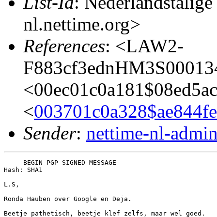
List-Id
: Nederlandstalige
nl.nettime.org>
References
: <LAW2-
F883cf3ednHM3S00013
<00ec01c0a181$08ed5a
<
003701c0a328$ae844f
Sender
:
nettime-nl-admi
-----BEGIN PGP SIGNED MESSAGE-----

Hash: SHA1

L.S,

Ronda Hauben over Google en Deja.

Beetje pathetisch, beetje klef zelfs, maar wel goed.
