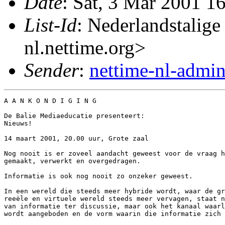
Date
: Sat, 3 Mar 2001 
List-Id
: Nederlandstalige
nl.nettime.org>
Sender
:
nettime-nl-admi
A A N K O N D I G I N G

De Balie Mediaeducatie presenteert:

Nieuws!

14 maart 2001, 20.00 uur, Grote zaal

Nog nooit is er zoveel aandacht geweest voor de vraag h
gemaakt, verwerkt en overgedragen.

Informatie is ook nog nooit zo onzeker geweest.

In een wereld die steeds meer hybride wordt, waar de gr
reeële en virtuele wereld steeds meer vervagen, staat n
van informatie ter discussie, maar ook het kanaal waarl
wordt aangeboden en de vorm waarin die informatie zich 