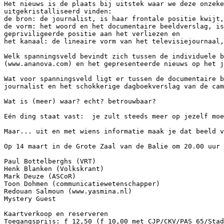
Het nieuws is de plaats bij uitstek waar we deze onzeke
uitgekristalliseerd vinden:

de bron: de journalist, is haar frontale positie kwijt,

de vorm: het woord en het documentaire beeldverslag, is
gepriviligeerde positie aan het verliezen en

het kanaal: de lineaire vorm van het televisiejournaal,
Welk spanningsveld bevindt zich tussen de individuele b
(www.ananova.com) en het gepresenteerde nieuws op het j
Wat voor spanningsveld ligt er tussen de documentaire b
journalist en het schokkerige dagboekverslag van de cam
Wat is (meer) waar? echt? betrouwbaar?

Eén ding staat vast:  je zult steeds meer op jezelf moe
Maar... uit en met wiens informatie maak je dat beeld v
Op 14 maart in de Grote Zaal van de Balie om 20.00 uur 
Paul Bottelberghs (VRT)

Henk Blanken (Volkskrant)

Mark Deuze (ASCoR)

Toon Dohmen (communicatiewetenschapper)

Redouan Salmoun (www.yasmina.nl)

Mystery Guest

Kaartverkoop en reserveren

Toegangsprijs: ƒ 12,50 (ƒ 10,00 met CJP/CKV/PAS 65/Stad