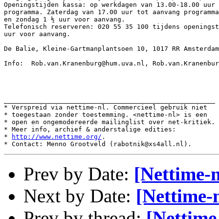
Openingstijden kassa: op werkdagen van 13.00-18.00 uur 
programma. Zaterdag van 17.00 uur tot aanvang programma
en zondag 1 ½ uur voor aanvang.

Telefonisch reserveren: 020 55 35 100 tijdens openingst
uur voor aanvang.

De Balie, Kleine-Gartmanplantsoen 10, 1017 RR Amsterdam

Info:  Rob.van.Kranenburg@hum.uva.nl, Rob.van.Kranenbur
______________________________________________________

* Verspreid via nettime-nl. Commercieel gebruik niet

* toegestaan zonder toestemming. <nettime-nl> is een

* open en ongemodereerde mailinglist over net-kritiek.

* Meer info, archief & anderstalige edities:

* 
http://www.nettime.org/
.

Prev by Date:
[Nettime-
Next by Date:
[Nettime-
Prev by thread:
[Nettime