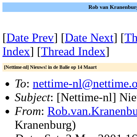
Rob van Kranenburg
[
Date Prev
] [
Date Next
] [
Th
Index
] [
Thread Index
]
[Nettime-nl] Nieuws! in de Balie op 14 Maart
To
:
nettime-nl@nettime.
Subject
: [Nettime-nl] Ni
From
:
Rob.van.Kranenbu
Kranenburg)