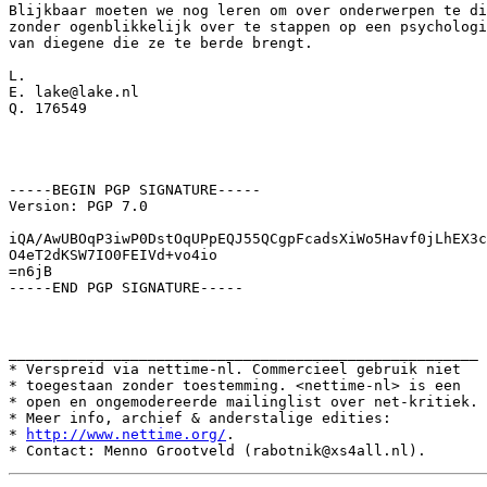
Blijkbaar moeten we nog leren om over onderwerpen te di
zonder ogenblikkelijk over te stappen op een psychologi
van diegene die ze te berde brengt.

L.

E. lake@lake.nl

Q. 176549

-----BEGIN PGP SIGNATURE-----

Version: PGP 7.0

iQA/AwUBOqP3iwP0DstOqUPpEQJ55QCgpFcadsXiWo5Havf0jLhEX3c
O4eT2dKSW7IO0FEIVd+vo4io

=n6jB

-----END PGP SIGNATURE-----

______________________________________________________

* Verspreid via nettime-nl. Commercieel gebruik niet

* toegestaan zonder toestemming. <nettime-nl> is een

* open en ongemodereerde mailinglist over net-kritiek.

* Meer info, archief & anderstalige edities:

* 
http://www.nettime.org/
.
