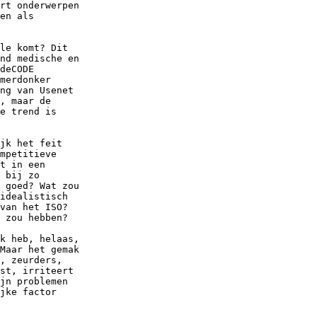
rt onderwerpen

en als

le komt? Dit

nd medische en

deCODE

merdonker

ng van Usenet

, maar de

e trend is

jk het feit

mpetitieve

t in een

 bij zo

 goed? Wat zou

idealistisch

van het ISO?

 zou hebben?

k heb, helaas,

Maar het gemak

, zeurders,

st, irriteert

jn problemen

jke factor
