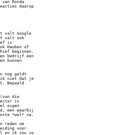
 van Ronda

eacties daarop

t valt Google

t valt ook

ef is

ok Hauben of

hief beginnen.

en bedrijf een

en kunnen

n nog geldt

ik niet dat je

t. Bepaald

(van die

ector is

el eigen

d, een waarbij

nste *wel* na.

n reden om

eiding voor

l en ik zou zo
