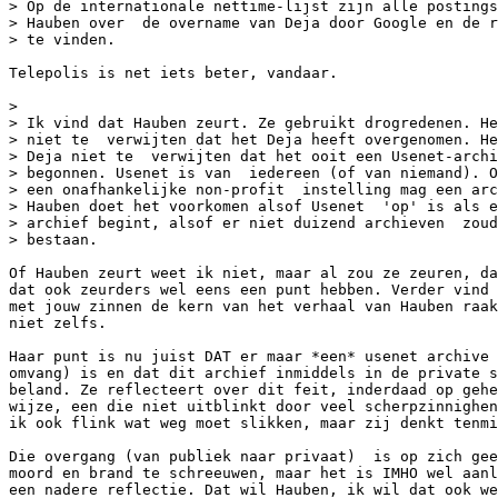
> Op de internationale nettime-lijst zijn alle postings
> Hauben over  de overname van Deja door Google en de r
> te vinden.

Telepolis is net iets beter, vandaar.

>

> Ik vind dat Hauben zeurt. Ze gebruikt drogredenen. He
> niet te  verwijten dat het Deja heeft overgenomen. He
> Deja niet te  verwijten dat het ooit een Usenet-archi
> begonnen. Usenet is van  iedereen (of van niemand). O
> een onafhankelijke non-profit  instelling mag een arc
> Hauben doet het voorkomen alsof Usenet  'op' is als e
> archief begint, alsof er niet duizend archieven  zoud
> bestaan.

Of Hauben zeurt weet ik niet, maar al zou ze zeuren, da
dat ook zeurders wel eens een punt hebben. Verder vind 
met jouw zinnen de kern van het verhaal van Hauben raak
niet zelfs.

Haar punt is nu juist DAT er maar *een* usenet archive 
omvang) is en dat dit archief inmiddels in de private s
beland. Ze reflecteert over dit feit, inderdaad op gehe
wijze, een die niet uitblinkt door veel scherpzinnighen
ik ook flink wat weg moet slikken, maar zij denkt tenmi
Die overgang (van publiek naar privaat)  is op zich gee
moord en brand te schreeuwen, maar het is IMHO wel aanl
een nadere reflectie. Dat wil Hauben, ik wil dat ook we