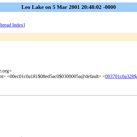
Leo Lake on 5 Mar 2001 20:48:02 -0000
hread Index
]
me.org>
> <00ec01c0a181$08ed5ac0$0300005a@default> <
003701c0a328$