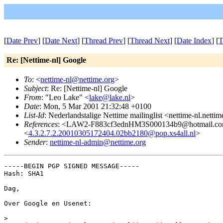
[
Date Prev
] [
Date Next
] [
Thread Prev
] [
Thread Next
] [
Date Index
] [
T
Re: [Nettime-nl] Google
To
: <
nettime-nl@nettime.org
>
Subject
: Re: [Nettime-nl] Google
From
: "Leo Lake" <
lake@lake.nl
>
Date
: Mon, 5 Mar 2001 21:32:48 +0100
List-Id
: Nederlandstalige Nettime mailinglist <nettime-nl.netti
References
: <LAW2-F883cf3ednHM3S000134b9@hotmail.com
<
4.3.2.7.2.20010305172404.02bb2180@pop.xs4all.nl
>
Sender
:
nettime-nl-admin@nettime.org
-----BEGIN PGP SIGNED MESSAGE-----

Hash: SHA1

Dag,

Over Google en Usenet:

>
