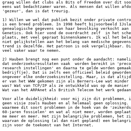
graag willen dat clubs als Bits of Freedom over dit soo
eens wat bedachtzamer waren. Als mensen dat willen afdo
'gezeur', dan is dat treurig.

1) Willen we wel dat publiek bezit onder private contro
is een breed probleem. In 1998 heeft bijvoorbeeld IJsla
genealogische gegevens van haar bevolking verkocht aan 
Genetics. Ook hier vond de overdracht zelf  in het sche
plaats, met veel gepraat binnenskamers. Ik wil het bela
niet gelijkstellen aan het belang van medische gegevens
trend is dezelfde. Het patroon is ook vergelijkbaar. Di
veel vaker waar te nemen.

2) Hauben brengt nog een punt onder de aandacht: nameli
dat onderzoeksresultaten vaak  worden bereikt in 'preco
research instellingen' en daarna te gelde worden gemaak
bedrijf(je). Dat is zelfs een officieel beleid geworden
ongeveer elke onderzoeksinstelling. Maar, is dat altijd
er van het WWW gekomen zijn als Berners-Lee wat minder 
was? Wat van TCP/IP als ze ontwikkeld was op de manier 
Wat van het ARPAnet als British Telecom het werk gedaan
Voor alle duidelijkheid: voor mij zijn dit problemen, i
geen visie zoals Hauben en al helemaal geen oplossing. 
waarmee dit soort problemen in de hoek van de 'zeikerds
60-jaren fossielen' en wat al niet meer, worden geplaat
me meer en meer. Het zijn belangrijke problemen, het zi
waarvan de oplossing (al dan niet gepland) een belangri
zijn voor de toekomst van het Internet.
