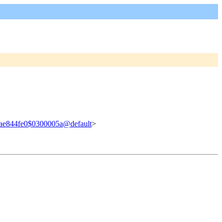
ae844fe0$0300005a@default
>