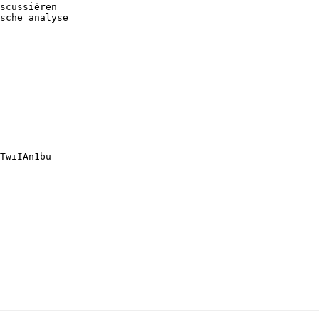
scussiëren

sche analyse

TwiIAn1bu
