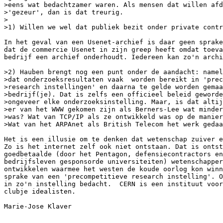
>eens wat bedachtzamer waren. Als mensen dat willen afd
>'gezeur', dan is dat treurig.

>

>1) Willen we wel dat publiek bezit onder private contr
In het geval van een Usenet-archief is daar geen sprake
dat de commercie Usenet in zijn greep heeft omdat toeva
bedrijf een archief onderhoudt. Iedereen kan zo'n archi
>2) Hauben brengt nog een punt onder de aandacht: namel
>dat onderzoeksresultaten vaak  worden bereikt in 'prec
>research instellingen' en daarna te gelde worden gemaa
>bedrijf(je). Dat is zelfs een officieel beleid geworde
>ongeveer elke onderzoeksinstelling. Maar, is dat altij
>er van het WWW gekomen zijn als Berners-Lee wat minder
>was? Wat van TCP/IP als ze ontwikkeld was op de manier
>Wat van het ARPAnet als British Telecom het werk gedaa
Het is een illusie om te denken dat wetenschap zuiver e
Zo is het internet zelf ook niet ontstaan. Dat is ontst
goedbetaalde (door het Pentagon, defensiecontractors en
bedrijfsleven gesponsorde universiteiten) wetenschapper
ontwikkelen waarmee het westen de koude oorlog kon winn
sprake van een 'precompetitieve research instelling'. O
in zo'n instelling bedacht.  CERN is een instituut voor
clubje idealisten.

Marie-Jose Klaver
