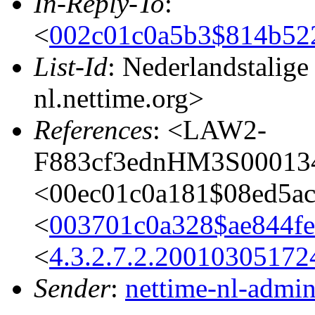
In-Reply-To
:
<
002c01c0a5b3$814b52
List-Id
: Nederlandstalige
nl.nettime.org>
References
: <LAW2-
F883cf3ednHM3S00013
<00ec01c0a181$08ed5a
<
003701c0a328$ae844f
<
4.3.2.7.2.20010305172
Sender
:
nettime-nl-admi