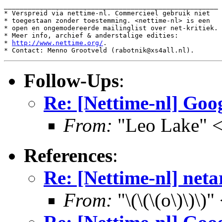
______________________________________________________

* Verspreid via nettime-nl. Commercieel gebruik niet

* toegestaan zonder toestemming. <nettime-nl> is een

* open en ongemodereerde mailinglist over net-kritiek.

* Meer info, archief & anderstalige edities:

* 
http://www.nettime.org/
.

Follow-Ups
:
Re: [Nettime-nl] Goo
From:
"Leo Lake" <
References
:
Re: [Nettime-nl] neta
From:
"\(\(\(o\)\)\)