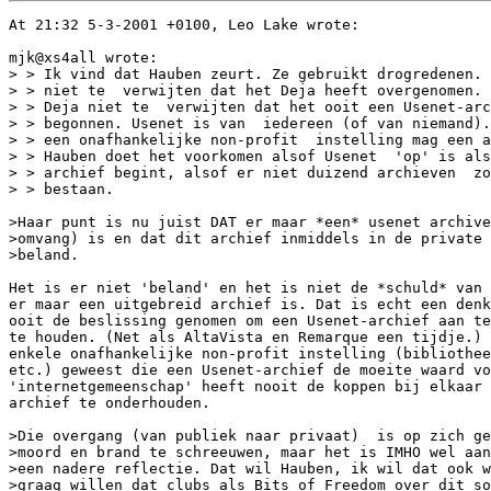
At 21:32 5-3-2001 +0100, Leo Lake wrote:

mjk@xs4all wrote:

> > Ik vind dat Hauben zeurt. Ze gebruikt drogredenen. 
> > niet te  verwijten dat het Deja heeft overgenomen. 
> > Deja niet te  verwijten dat het ooit een Usenet-arc
> > begonnen. Usenet is van  iedereen (of van niemand).
> > een onafhankelijke non-profit  instelling mag een a
> > Hauben doet het voorkomen alsof Usenet  'op' is als
> > archief begint, alsof er niet duizend archieven  zo
> > bestaan.

>Haar punt is nu juist DAT er maar *een* usenet archive
>omvang) is en dat dit archief inmiddels in de private 
>beland.

Het is er niet 'beland' en het is niet de *schuld* van 
er maar een uitgebreid archief is. Dat is echt een denk
ooit de beslissing genomen om een Usenet-archief aan te
te houden. (Net als AltaVista en Remarque een tijdje.) 
enkele onafhankelijke non-profit instelling (bibliothee
etc.) geweest die een Usenet-archief de moeite waard vo
'internetgemeenschap' heeft nooit de koppen bij elkaar 
archief te onderhouden.

>Die overgang (van publiek naar privaat)  is op zich ge
>moord en brand te schreeuwen, maar het is IMHO wel aan
>een nadere reflectie. Dat wil Hauben, ik wil dat ook w
>graag willen dat clubs als Bits of Freedom over dit so