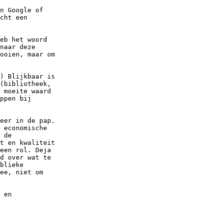
n Google of

cht een

eb het woord

naar deze

ooien, maar om

) Blijkbaar is

(bibliotheek,

 moeite waard

ppen bij

eer in de pap.

 economische

 de

t en kwaliteit

een rol. Deja

d over wat te

blieke

ee, niet om

 en
