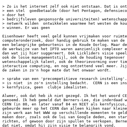
> Zo is het internet zelf ook niet ontstaan. Dat is ont
> een stel  goedbetaalde (door het Pentagon, defensieco
> door het 

> bedrijfsleven gesponsorde universiteiten) wetenschapp
> netwerk wilden  ontwikkelen waarmee het westen de kou
> winnen. Er was geen   

Eisenhower heeft veel geld kunnen vrijmaken voor ruimte
computeronderzoek, door handig gebruik te maken van de 
een belangrijke gebeurtenis in de Koude Oorlog. Maar de
de werkwijze van het IPTO waren aanzienlijk complexer e
dan wat jij hier suggereert. Ook Lickliders visie speel
ook de losse managementstijl, ook de houding tegenover

wetenschappelijk talent, ook de theorievorming over tim
interactive computing, en nog ontzettend veel meer. Jij
de zaken in zo'n hoge mate dat het onwaar wordt. 

> sprake van een 'precompetitieve research instelling'.
> is niet  in zo'n instelling bedacht.  CERN is een ins
> kernfysica, geen  clubje idealisten.

Alweer, ook dat heb ik niet gezegd. Ik het het woord CE
genoemd. Ik heb gemeld dat Berners-Lee, die inderdaad w
CERN (in 80, en later vanaf 84 en NIET als kernfysicus,
gebeurde meer op het CERN dan alleen kijken naar kleine
zijn werk aan het WWW op verschillende momenten te geld
maken door, zoals ook de lui van Google deden, een star
richten, of gewoon door zijn spullen te verkopen. Berne
dat niet, omdat hij zijn visie te belangrijk vond.
