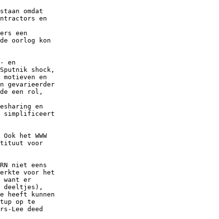
staan omdat

ntractors en

ers een

de oorlog kon

- en

Sputnik shock,

 motieven en

n gevarieerder

de een rol,

esharing en

 simplificeert

 Ook het WWW

tituut voor

RN niet eens

erkte voor het

 want er

 deeltjes),

e heeft kunnen

tup op te

rs-Lee deed
