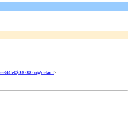
ae844fe0$0300005a@default
>