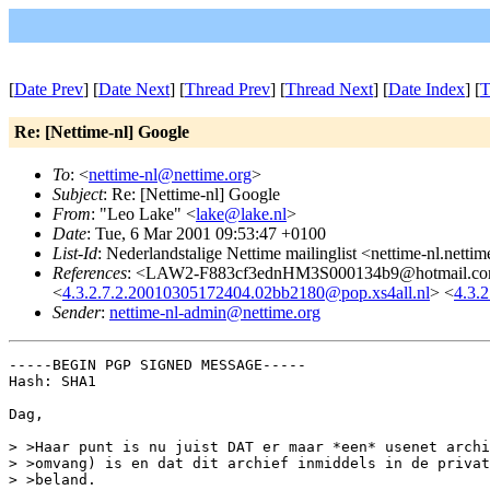
[
Date Prev
] [
Date Next
] [
Thread Prev
] [
Thread Next
] [
Date Index
] [
T
Re: [Nettime-nl] Google
To
: <
nettime-nl@nettime.org
>
Subject
: Re: [Nettime-nl] Google
From
: "Leo Lake" <
lake@lake.nl
>
Date
: Tue, 6 Mar 2001 09:53:47 +0100
List-Id
: Nederlandstalige Nettime mailinglist <nettime-nl.netti
References
: <LAW2-F883cf3ednHM3S000134b9@hotmail.com
<
4.3.2.7.2.20010305172404.02bb2180@pop.xs4all.nl
> <
4.3.
Sender
:
nettime-nl-admin@nettime.org
-----BEGIN PGP SIGNED MESSAGE-----

Hash: SHA1

Dag,

> >Haar punt is nu juist DAT er maar *een* usenet archi
> >omvang) is en dat dit archief inmiddels in de privat
> >beland.
