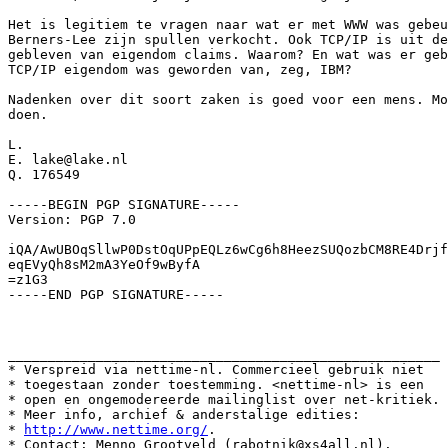
Het is legitiem te vragen naar wat er met WWW was gebeu
Berners-Lee zijn spullen verkocht. Ook TCP/IP is uit de
gebleven van eigendom claims. Waarom? En wat was er geb
TCP/IP eigendom was geworden van, zeg, IBM?

Nadenken over dit soort zaken is goed voor een mens. Mo
doen.

L.

E. lake@lake.nl

Q. 176549

-----BEGIN PGP SIGNATURE-----

Version: PGP 7.0

iQA/AwUBOqSllwP0DstOqUPpEQLz6wCg6h8HeezSUQozbCM8RE4Drjf
eqEVyQh8sM2mA3YeOf9wByfA

=z1G3

-----END PGP SIGNATURE-----

______________________________________________________

* Verspreid via nettime-nl. Commercieel gebruik niet

* toegestaan zonder toestemming. <nettime-nl> is een

* open en ongemodereerde mailinglist over net-kritiek.

* Meer info, archief & anderstalige edities:

* 
http://www.nettime.org/
.
