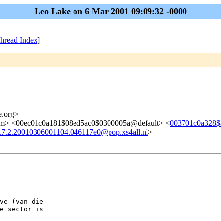
Leo Lake on 6 Mar 2001 09:09:32 -0000
hread Index
]
me.org>
> <00ec01c0a181$08ed5ac0$0300005a@default> <
003701c0a328$
2.7.2.20010306001104.046117e0@pop.xs4all.nl
>
ve (van die

e sector is
