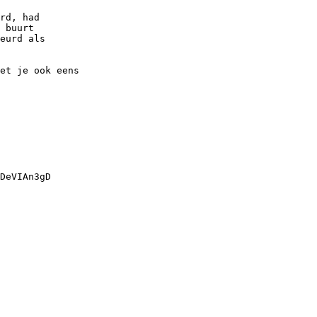
rd, had

 buurt

eurd als

et je ook eens

DeVIAn3gD
