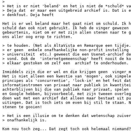
> 

> Het is er niet 'beland' en het is niet de *schuld* va
> Deja dat  er maar een uitgebreid archief is. Dat is e
> denkfout. Deja heeft   

Het is er wel beland maar het gaat niet om schuld. Ik h
schuld dan ook niet gebruikt. Ik heb de vinger gewezen 
gebeurtenis, niet om er met zijn allen stenen naar te g
ons aller oog erop te richten.

> te houden. (Net als AltaVista en Remarque een tijdje.
> er geen  enkele onafhankelijke non-profit instelling 
> universiteit  etc.) geweest die een Usenet-archief de
> vond. Ook de  'internetgemeenschap' heeft nooit de ko
> elkaar gestoken om zelf een  archief te onderhouden.

Inmiddels zijn die er wel en die krijgen geen  vinger m
Het is niet alleen een kwestie van 'mogen', ook simpele
principes als 'concurrentie', 'lock-in' en het feit dat
informatiestromen van privaat naar publiek in kwantitei
achterblijven bij die van publiek naar privaat, spelen 
en Google hebben, bijvoorbeeld, met zijn tweeen overleg
doen wat met een archief dat alleen maar bestaat uit pu
uitingen. Dat is toch iets om even bij stil te staan. N
stenen te gooien!

> Het is een illusie om te denken dat wetenschap zuiver
> onafhankelijk is.   

Kom nou toch zeg... Dat zegt toch ook helemaal niemand?
