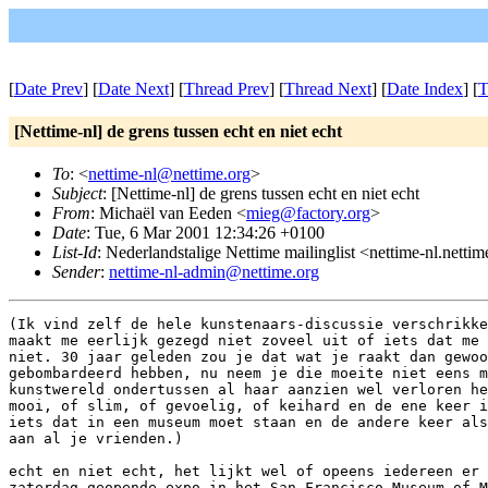
[
Date Prev
] [
Date Next
] [
Thread Prev
] [
Thread Next
] [
Date Index
] [
T
[Nettime-nl] de grens tussen echt en niet echt
To
: <
nettime-nl@nettime.org
>
Subject
: [Nettime-nl] de grens tussen echt en niet echt
From
: Michaël van Eeden <
mieg@factory.org
>
Date
: Tue, 6 Mar 2001 12:34:26 +0100
List-Id
: Nederlandstalige Nettime mailinglist <nettime-nl.netti
Sender
:
nettime-nl-admin@nettime.org
(Ik vind zelf de hele kunstenaars-discussie verschrikke
maakt me eerlijk gezegd niet zoveel uit of iets dat me 
niet. 30 jaar geleden zou je dat wat je raakt dan gewoo
gebombardeerd hebben, nu neem je die moeite niet eens m
kunstwereld ondertussen al haar aanzien wel verloren he
mooi, of slim, of gevoelig, of keihard en de ene keer i
iets dat in een museum moet staan en de andere keer als
aan al je vrienden.)

echt en niet echt, het lijkt wel of opeens iedereen er 
zaterdag geopende expo in het San Francisco Museum of M