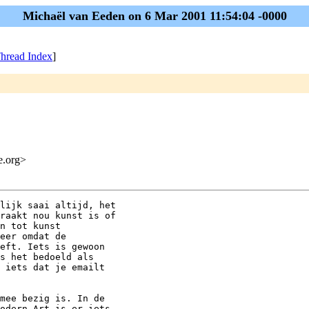
Michaël van Eeden on 6 Mar 2001 11:54:04 -0000
hread Index
]
me.org>
lijk saai altijd, het

raakt nou kunst is of

n tot kunst

eer omdat de

eft. Iets is gewoon

s het bedoeld als

 iets dat je emailt

mee bezig is. In de

odern Art is er iets
