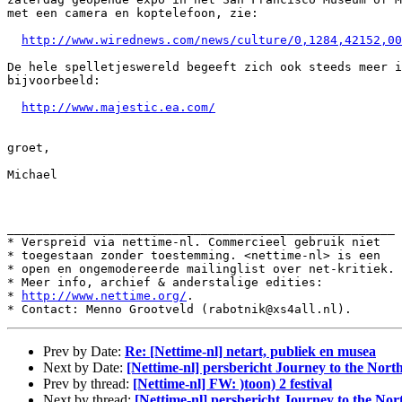
met een camera en koptelefoon, zie:

http://www.wirednews.com/news/culture/0,1284,42152,00
De hele spelletjeswereld begeeft zich ook steeds meer i
bijvoorbeeld:

http://www.majestic.ea.com/
groet,

Michael

______________________________________________________

* Verspreid via nettime-nl. Commercieel gebruik niet

* toegestaan zonder toestemming. <nettime-nl> is een

* open en ongemodereerde mailinglist over net-kritiek.

* Meer info, archief & anderstalige edities:

* 
http://www.nettime.org/
.

Prev by Date:
Re: [Nettime-nl] netart, publiek en musea
Next by Date:
[Nettime-nl] persbericht Journey to the Nort
Prev by thread:
[Nettime-nl] FW: )toon) 2 festival
Next by thread:
[Nettime-nl] persbericht Journey to the Nor