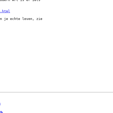
.html
n je echte leven, zie

h
th