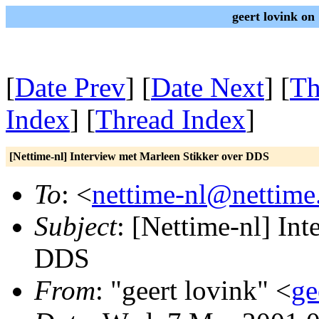
geert lovink on
[
Date Prev
] [
Date Next
] [
Th
Index
] [
Thread Index
]
[Nettime-nl] Interview met Marleen Stikker over DDS
To
: <
nettime-nl@nettime
Subject
: [Nettime-nl] In
DDS
From
: "geert lovink" <
ge