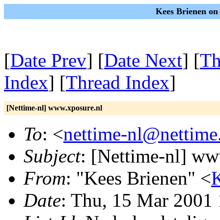
Kees Brienen on
[
Date Prev
] [
Date Next
] [
Th
Index
] [
Thread Index
]
[Nettime-nl] www.xposure.nl
To
: <
nettime-nl@nettime
Subject
: [Nettime-nl] ww
From
: "Kees Brienen" <
K
Date
: Thu, 15 Mar 2001