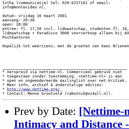
Istha (communicatie) tel: 020-6237101 of email:

info@montevideo.nl.

datum: vrijdag 16 maart 2001

aanvang: 20:30

open: 20:00

entree: fl. 17,50 incl. lidmaatschap, studenten fl. 10,
lidmaatschap + Paradisco 3000 voorverkoop alleen bij AU
Postkantoren

Hopelijk tot weerziens, met de groeten van Kees Brienen

______________________________________________________

* Verspreid via nettime-nl. Commercieel gebruik niet

* toegestaan zonder toestemming. <nettime-nl> is een

* open en ongemodereerde mailinglist over net-kritiek.

* Meer info, archief & anderstalige edities:

* 
http://www.nettime.org/
.

Prev by Date:
[Nettime-
Intimacy and Distance -