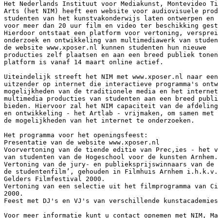
Het Nederlands Instituut voor Mediakunst, Montevideo Ti
Arts (het NIM) heeft een website voor audiovisuele prod
studenten van het kunstvakonderwijs laten ontwerpen en 
voor meer dan 20 uur film en video ter beschikking gest
Hierdoor ontstaat een platform voor vertoning, versprei
onderzoek en ontwikkeling van multimediawerk van studen
de website www.xposer.nl kunnen studenten hun nieuwe

producties zelf plaatsen en aan een breed publiek tonen
platform is vanaf 14 maart online actief.

Uiteindelijk streeft het NIM met www.xposer.nl naar een
uitzender op internet die interactieve programma's ontw
mogelijkheden van de traditionele media en het internet
multimedia producties van studenten aan een breed publi
bieden. Hiervoor zal het NIM capaciteit van de afdeling
en ontwikkeling - het Artlab - vrijmaken, om samen met 
de mogelijkheden van het internet te onderzoeken.

Het programma voor het openingsfeest:

Presentatie van de website www.xposer.nl

Voorvertoning van de tiende editie van Prec,ies - het v
van studenten van de Hogeschool voor de kunsten Arnhem.

Vertoning van de jury- en publieksprijswinnaars van de 
de studentenfilm’, gehouden in Filmhuis Arnhem i.h.k.v.
Gelders Filmfestival 2000.

Vertoning van een selectie uit het filmprogramma van Ci
2000.

Feest met DJ's en VJ's van verschillende kunstacademies
Voor meer informatie kunt u contact opnemen met NIM, Ma