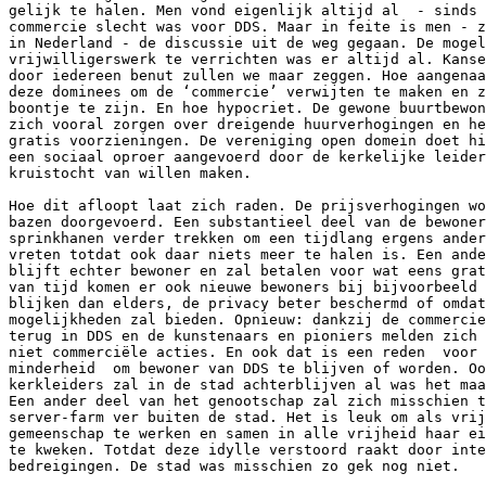
gelijk te halen. Men vond eigenlijk altijd al  - sinds 
commercie slecht was voor DDS. Maar in feite is men - z
in Nederland - de discussie uit de weg gegaan. De mogel
vrijwilligerswerk te verrichten was er altijd al. Kanse
door iedereen benut zullen we maar zeggen. Hoe aangenaa
deze dominees om de ‘commercie’ verwijten te maken en z
boontje te zijn. En hoe hypocriet. De gewone buurtbewon
zich vooral zorgen over dreigende huurverhogingen en he
gratis voorzieningen. De vereniging open domein doet hi
een sociaal oproer aangevoerd door de kerkelijke leider
kruistocht van willen maken.

Hoe dit afloopt laat zich raden. De prijsverhogingen wo
bazen doorgevoerd. Een substantieel deel van de bewoner
sprinkhanen verder trekken om een tijdlang ergens ander
vreten totdat ook daar niets meer te halen is. Een ande
blijft echter bewoner en zal betalen voor wat eens grat
van tijd komen er ook nieuwe bewoners bij bijvoorbeeld 
blijken dan elders, de privacy beter beschermd of omdat
mogelijkheden zal bieden. Opnieuw: dankzij de commercie
terug in DDS en de kunstenaars en pioniers melden zich 
niet commerciële acties. En ook dat is een reden  voor 
minderheid  om bewoner van DDS te blijven of worden. Oo
kerkleiders zal in de stad achterblijven al was het maa
Een ander deel van het genootschap zal zich misschien t
server-farm ver buiten de stad. Het is leuk om als vrij
gemeenschap te werken en samen in alle vrijheid haar ei
te kweken. Totdat deze idylle verstoord raakt door inte
bedreigingen. De stad was misschien zo gek nog niet.
