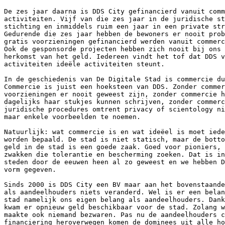
De zes jaar daarna is DDS City gefinancierd vanuit comm
activiteiten. Vijf van die zes jaar in de juridische st
stichting en inmiddels ruim een jaar in een private str
Gedurende die zes jaar hebben de bewoners er nooit prob
gratis voorzieningen gefinancierd werden vanuit commerc
Ook de gesponsorde projecten hebben zich nooit bij ons 
herkomst van het geld. Iedereen vindt het tof dat DDS v
activiteiten ideële activiteiten steunt.

In de geschiedenis van De Digitale Stad is commercie du
Commercie is juist een hoeksteen van DDS. Zonder commer
voorzieningen er nooit geweest zijn, zonder commercie h
dagelijks haar stukjes kunnen schrijven, zonder commerc
juridische procedures omtrent privacy of scientology ni
maar enkele voorbeelden te noemen.

Natuurlijk: wat commercie is en wat ideëel is moet iede
worden bepaald. De stad is niet statisch, maar de botto
geld in de stad is een goede zaak. Goed voor pioniers, 
zwakken die tolerantie en bescherming zoeken. Dat is in
steden door de eeuwen heen al zo geweest en we hebben D
vorm gegeven.

Sinds 2000 is DDS City een BV maar aan het bovenstaande
als aandeelhouders niets veranderd. Wel is er een belan
stad namelijk ons eigen belang als aandeelhouders. Dank
kwam er opnieuw geld beschikbaar voor de stad. Zolang w
maakte ook niemand bezwaren. Pas nu de aandeelhouders c
financiering heroverwegen komen de dominees uit alle ho