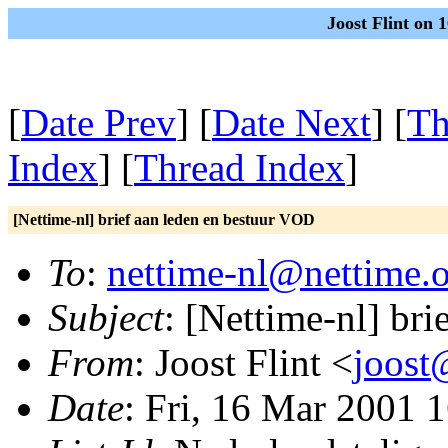
Joost Flint on 
[
Date Prev
] [
Date Next
] [
Th
Index
] [
Thread Index
]
[Nettime-nl] brief aan leden en bestuur VOD
To
:
nettime-nl@nettime.
Subject
: [Nettime-nl] br
From
: Joost Flint <
joost
Date
: Fri, 16 Mar 2001 