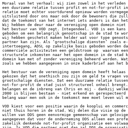
Moraal van het verhaal: wij zien zowel in het verleden 
een duurzame relatie tussen profit en not-for-profit in
relatie moet echter voortdurend opnieuw worden vormgege
uitsluitend door ons maar ook door de bewoners die zull
dat de toekomst van het internet iets anders is dan het
Wij hebben de deur naar de vereniging open domein niet 
het bestuur van VOD zegt. Integendeel. VOD is een kans 
geboden om een belangrijk genootschap in de stad te wor
wij hebben geschetst maken helder wat voor type genoots
partner kan zijn. Als ‘grootschalige diensten’ zoals e-
intertoegang, ADSL op zakelijke basis geboden worden da
commerciële activiteiten een geldstroom op  waarvan een
structurele inkomsten naar het open domein in de stad k
domein kan met of zonder vereniging beheerd worden. Wat
zoals we hebben aangegeven in onze kaderbrief aan het b
Het bestuur van de vereniging open domein heeft helaas 
gekozen dat het onethisch zou zijn om geld te vragen vo
grootschalige diensten. Dat een duurzame relatie tussen
not-for-profit de stad juist structureel onheil brengt.
belangen en de inbreng van Chris en mij - dankzij welke
2000 is blijven bestaan - niet erkend en gerespecteerd 
belang waar men ook in de toekomst mee moet leven wil m
VOD kiest voor een positie waarin de kooplui en commerc
niet thuis horen in de stad. Wij delen die visie op de 
willen van DDS geen eenvormige gemeenschap van gelovige
aangegeven dat voor de onderneming DDS alleen een profe
zakelijk denkende not-for-profit organisatie een volwaa
zijn. Is VOD die partner niet dan zal DDS de organisati