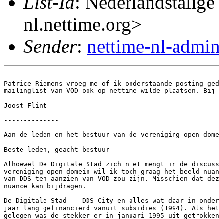
List-Id
: Nederlandstalige
nl.nettime.org>
Sender
:
nettime-nl-admi
Patrice Riemens vroeg me of ik onderstaande posting ged
mailinglist van VOD ook op nettime wilde plaatsen. Bij 
Joost Flint

--------------

Aan de leden en het bestuur van de vereniging open dome
Beste leden, geacht bestuur

Alhoewel De Digitale Stad zich niet mengt in de discuss
vereniging open domein wil ik toch graag het beeld nuan
van DDS ten aanzien van VOD zou zijn. Misschien dat dez
nuance kan bijdragen.

De Digitale Stad  - DDS City en alles wat daar in onder
jaar lang gefinancierd vanuit subsidies (1994). Als het
gelegen was de stekker er in januari 1995 uit getrokken