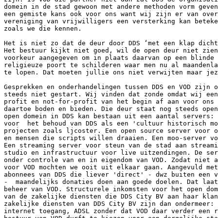
domein in de stad gewoon met andere methoden vorm geven
een gemiste kans ook voor ons want wij zijn er van over
vereniging van vrijwilligers een versterking kan beteke
zoals we die kennen.

Het is niet zo dat de deur door DDS ‘met een klap dicht
Het bestuur kijkt niet goed, wil de open deur niet zien
voorkeur aangegeven om in plaats daarvan op een blinde 
religieuze poort te schilderen waar men nu al maandenla
te lopen. Dat moeten jullie ons niet verwijten maar jez
Gesprekken en onderhandelingen tussen DDS en VOD zijn o
steeds niet gestart. Wij vinden dat zonde omdat wij een
profit en not-for-profit van het begin af aan voor ons 
daartoe boden en bieden. Die deur staat nog steeds open
open domein in DDS kan bestaan uit een aantal servers: 
voor  het behoud van DDS als een 'cultuur historisch mo
projecten zoals ljcoster. Een open source server voor o
en mensen die scripts willen draaien. Een moo-server vo
Een streaming server voor steun van de stad aan streami
studio en infrastructuur voor live uitzendingen. De ser
onder controle van en in eigendom van VOD. Zodat niet a
voor VOD mochten we ooit uit elkaar gaan. Aangevuld met
abonnees van DDS die liever 'direct' - dwz buiten een v
-  maandelijks donaties doen aan goede doelen. Dat laat
beheer van VOD. Structurele inkomsten voor het open dom
van de zakelijke diensten die DDS City BV aan haar klan
zakelijke diensten van DDS City BV zijn dan ondermeer: 
internet toegang, ADSL zonder dat VOD daar verder een r