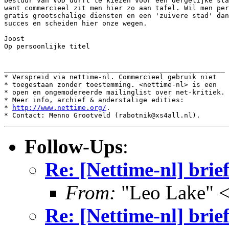
bestuur van VOD durft te kiezen voor een dergelijke sta
want commercieel zit men hier zo aan tafel. Wil men per
gratis grootschalige diensten en een 'zuivere stad' dan
succes en scheiden hier onze wegen.

Joost

Op persoonlijke titel 

______________________________________________________

* Verspreid via nettime-nl. Commercieel gebruik niet

* toegestaan zonder toestemming. <nettime-nl> is een

* open en ongemodereerde mailinglist over net-kritiek.

* Meer info, archief & anderstalige edities:

* 
http://www.nettime.org/
.

Follow-Ups
:
Re: [Nettime-nl] bri
From:
"Leo Lake" <
Re: [Nettime-nl] bri