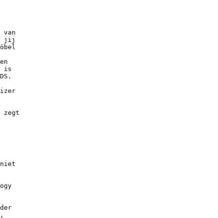
 van

 jij

öbel

en

 is

DS.

izer

 zegt

niet

ogy

der

,
