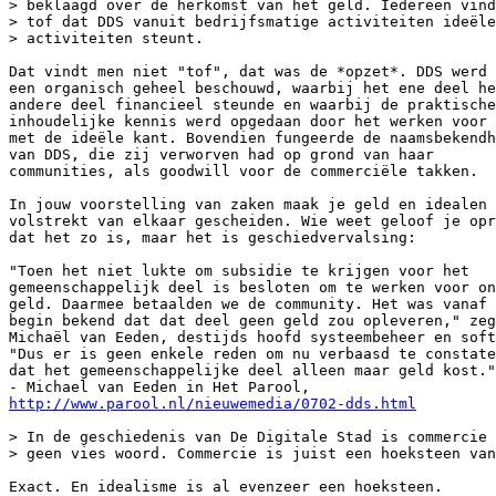
> beklaagd over de herkomst van het geld. Iedereen vind
> tof dat DDS vanuit bedrijfsmatige activiteiten ideële

> activiteiten steunt.

Dat vindt men niet "tof", dat was de *opzet*. DDS werd 
een organisch geheel beschouwd, waarbij het ene deel he
andere deel financieel steunde en waarbij de praktische
inhoudelijke kennis werd opgedaan door het werken voor 
met de ideële kant. Bovendien fungeerde de naamsbekendh
van DDS, die zij verworven had op grond van haar

communities, als goodwill voor de commerciële takken.

In jouw voorstelling van zaken maak je geld en idealen

volstrekt van elkaar gescheiden. Wie weet geloof je opr
dat het zo is, maar het is geschiedvervalsing:

"Toen het niet lukte om subsidie te krijgen voor het

gemeenschappelijk deel is besloten om te werken voor on
geld. Daarmee betaalden we de community. Het was vanaf 
begin bekend dat dat deel geen geld zou opleveren," zeg
Michaël van Eeden, destijds hoofd systeembeheer en soft
"Dus er is geen enkele reden om nu verbaasd te constate
dat het gemeenschappelijke deel alleen maar geld kost."

http://www.parool.nl/nieuwemedia/0702-dds.html
> In de geschiedenis van De Digitale Stad is commercie 
> geen vies woord. Commercie is juist een hoeksteen van
Exact. En idealisme is al evenzeer een hoeksteen.
