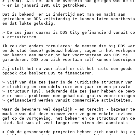
> (1994). Als het aan de overheid had gelegen was de st
> er in januari 1995 uit getrokken.

Dat is bekend; er is indertijd met man en macht aan

getrokken om DDS zelfstandig te kunnen laten voortbesta
en dat lukte gelukkig.

> De zes jaar daarna is DDS City gefinancierd vanuit co
> activiteiten.

Ik zou dat anders formuleren: de mensen die bij DDS wer
en de stad (mede) gebouwd hebben, zagen in het verkopen
hun kennis een manier om het voortbestaan van DDS te

garanderen: DDS zou zich voortaan zelf kunnen bedruipen
Jij stelt het nu voor alsof er uit het niets een goede 
opdook die besloot DDS te financieren.

> Vijf van die zes jaar in de juridische structuur van 
> stichting en inmiddels ruim een jaar in een private

> structuur (BV). Gedurende die zes jaar hebben de bewo
> er nooit problemen mee gehad dat gratis voorzieningen

> gefinancierd werden vanuit commerciële activiteiten.

Waar de bewoners wel degelijk - en terecht - bezwaar te
maakte was dat deze nieuwe vorm ze geen enkele invloed 
gaf op de vormgeving, het beheer en de structuur van de

stad. Dat was al veel langer een steen des aanstoots.

> Ook de gesponsorde projecten hebben zich nooit bij on