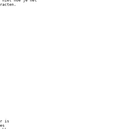
 niet hoe je het

racten.

r is

es
