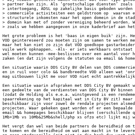
> partner kan zijn. Als ‘grootschalige diensten’ zoals 
> intertoegang, ADSL op zakelijke basis geboden worden 
> commerciële activiteiten een geldstroom op  waarvan e
> structurele inkomsten naar het open domein in de stad
> domein kan met of zonder vereniging beheerd worden. W
> zoals we hebben aangegeven in onze kaderbrief aan het
Het grote probleem is het 'baas in eigen buik' zijn. He
VOD geintereseerd zou moeten zijn om samen te werken me
maar het kan niet zo zijn dat VOD goedkope gastarbeider
vuile werk opknappen. -Als- er iets werkbaars ontstaat 
wel moeten kunnen -mee-beslissen over een aantal voor h
zaken (en dat zijn volgens de statuten oa email && home
Een situatie waarin DDS City BV delen van DDS commercie
en in ruil voor colo && bandbreedte VOD alleen wat 'onr
mag uitbouwen lijkt me voor VOD niet echt aantrekkelijk
Een situatie waarin afspraken met DDS City BV gemaakt w
een gedeelte van de verdiensten van DDS City BV binnen 
(zodat de Holding als e.e.a. winstgevend is een rendeme
spaarrekening op het kapitaal wat in City BV zit) maar 
beschikbaar zijn voor zowel de rendale projecten alsmed
projecten. Waar gekeken gaat worden of er een bepaalde 
email && homepages beschikbaar blijven (verschillende q
1Mb+1Mb vs 10Mb&25Mb&shell/php xs ofzo etc) lijkt mij w
Het vergt dan wel van beide partners de bereidheid om t
te komen en de bereidheid om wat aan macht in te levere