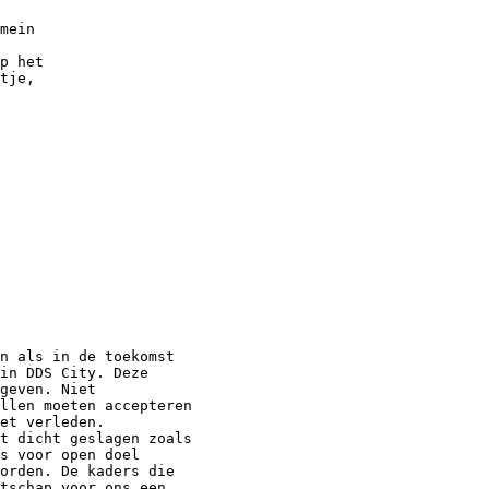
mein

p het

tje,

n als in de toekomst 

in DDS City. Deze 

geven. Niet 

llen moeten accepteren 

et verleden.

t dicht geslagen zoals 

s voor open doel 

orden. De kaders die 

tschap voor ons een 
