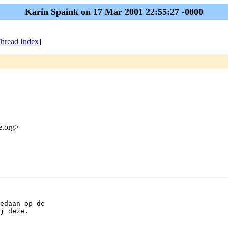
Karin Spaink on 17 Mar 2001 22:55:27 -0000
hread Index
]
me.org>
edaan op de 

j deze.
