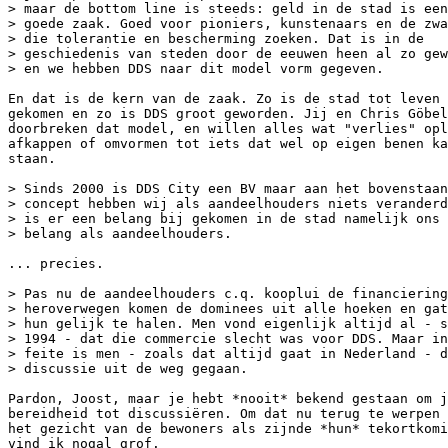
> maar de bottom line is steeds: geld in de stad is een

> goede zaak. Goed voor pioniers, kunstenaars en de zwa
> die tolerantie en bescherming zoeken. Dat is in de

> geschiedenis van steden door de eeuwen heen al zo gew
> en we hebben DDS naar dit model vorm gegeven.

En dat is de kern van de zaak. Zo is de stad tot leven

gekomen en zo is DDS groot geworden. Jij en Chris Göbel

doorbreken dat model, en willen alles wat "verlies" opl
afkappen of omvormen tot iets dat wel op eigen benen ka
staan.

> Sinds 2000 is DDS City een BV maar aan het bovenstaan
> concept hebben wij als aandeelhouders niets veranderd
> is er een belang bij gekomen in de stad namelijk ons 
> belang als aandeelhouders.

... precies.

> Pas nu de aandeelhouders c.q. kooplui de financiering

> heroverwegen komen de dominees uit alle hoeken en gat
> hun gelijk te halen. Men vond eigenlijk altijd al - s
> 1994 - dat die commercie slecht was voor DDS. Maar in

> feite is men - zoals dat altijd gaat in Nederland - d
> discussie uit de weg gegaan.

Pardon, Joost, maar je hebt *nooit* bekend gestaan om j
bereidheid tot discussiëren. Om dat nu terug te werpen 
het gezicht van de bewoners als zijnde *hun* tekortkomi
vind ik nogal grof.
