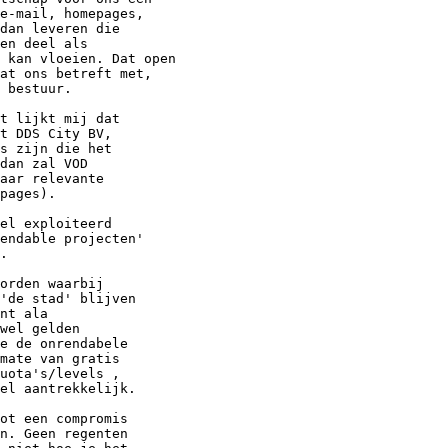
e-mail, homepages, 

dan leveren die 

en deel als 

 kan vloeien. Dat open 

at ons betreft met, 

 bestuur.

t lijkt mij dat

t DDS City BV,

s zijn die het

dan zal VOD

aar relevante

pages).

el exploiteerd

endable projecten'

.

orden waarbij

'de stad' blijven

nt ala

wel gelden

e de onrendabele

mate van gratis 

uota's/levels ,

el aantrekkelijk.

ot een compromis

n. Geen regenten
