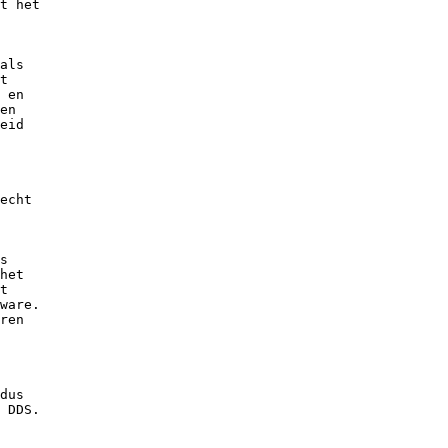
t het

als

t

 en

en

eid

echt

s

het

t

ware.

ren

dus

 DDS.
