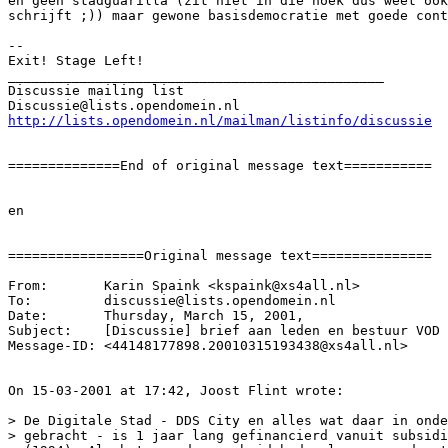
en geen stadguarilla (zit niet in die hoek dus weet ook
schrijft ;)) maar gewone basisdemocratie met goede cont
-- 

Exit! Stage Left!

_______________________________________________

Discussie mailing list

http://lists.opendomein.nl/mailman/listinfo/discussie
==============End of original message text===========

en

=================Original message text===============

From:       Karin Spaink <kspaink@xs4all.nl>

To:         discussie@lists.opendomein.nl

Date:       Thursday, March 15, 2001, 

Subject:    [Discussie] brief aan leden en bestuur VOD

Message-ID: <44148177898.20010315193438@xs4all.nl>

On 15-03-2001 at 17:42, Joost Flint wrote:

> De Digitale Stad - DDS City en alles wat daar in onde
> gebracht - is 1 jaar lang gefinancierd vanuit subsidi