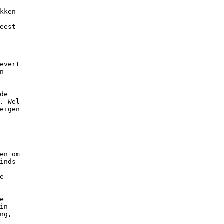
kken

eest

evert

n

de

. Wel

eigen

en om

inds

e

e

in

ng,
