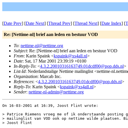
[
Date Prev
] [
Date Next
] [
Thread Prev
] [
Thread Next
] [
Date Index
] [
T
Re: [Nettime-nl] brief aan leden en bestuur VOD
To
:
nettime-nl@nettime.org
Subject
: Re: [Nettime-nl] brief aan leden en bestuur VOD
From
: Karin Spaink <
kspaink@xs4all.nl
>
Date
: Sat, 17 Mar 2001 23:39:19 +0100
In-Reply-To
: <
4.3.2.20010316163749.01dcdf00@pop.dds.nl
>
List-Id
: Nederlandstalige Nettime mailinglist <nettime-nl.netti
Organization
: Marcab Inc.
References
: <
4.3.2.20010316163749.01dcdf00@pop.dds.nl
>
Reply-To
: Karin Spaink <
kspaink@xs4all.nl
>
Sender
:
nettime-nl-admin@nettime.org
On 16-03-2001 at 16:39, Joost Flint wrote:

> Patrice Riemens vroeg me of ik onderstaande posting g
> mailinglist van VOD ook op nettime wilde plaatsen. Bi
> Joost Flint
