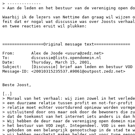
> --------------

> Aan de leden en het bestuur van de vereniging open do
Waarbij ik de lezers van Nettime dan graag wil wijzen o
feit dat er nogal wat discussie was over Joosts verhaal
en twee reacties eruit wil plukken:

=================Original message text===============

From:       Alex de Joode <usura@zedz.net>

To:         discussie@lists.opendomein.nl

Date:       Thursday, March 15, 2001, 

Subject:    [Discussie] brief aan leden en bestuur VOD

Message-ID: <20010315235537.A9061@outpost.zedz.net>

Beste Joost,

[..]

> Moraal van het verhaal: wij zien zowel in het verlede
> een duurzame relatie tussen profit en not-for-profit 
> relatie moet echter voortdurend opnieuw worden vormge
> uitsluitend door ons maar ook door de bewoners die zu
> dat de toekomst van het internet iets anders is dan h
> Wij hebben de deur naar de vereniging open domein nie
> het bestuur van VOD zegt. Integendeel. VOD is een kan
> geboden om een belangrijk genootschap in de stad te w
> wij hebben geschetst maken helder wat voor type genoo