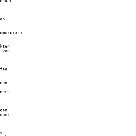
ekker

an,

mmerciële 

kten

 van

.

fee

een

ners

gen

meer

s
