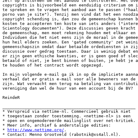
zelf op afstormen om het aanbod te controleren. Het ove
copyrights is bijvoorbeeld een eenduidig criterium om i
te spreken en te vragen het aanbod aan te passen ("haal
porno van je site"). Tenzij men vind dat het een noodza
copyright schending is, dan zou de gemeenschap kunnen b
kosten te accepteren ten koste van iets anders ("intere
Scientology documenten"). Deze discussies geven kracht 
de gemeenschap, men moet rekening houden met elkaar en 
Individuen die het niet eens zijn de moraal in de gemee
hun heil elders zoeken. Een 'gated community' zet weini
gemeenschapszin omdat daar betaalde ordediensten in zij
discussie over gedrag toestaan. Daar is weinig debat en
er zijn geen ethische kwesties, er is geen goed of slec
betaald of niet, je bent binnen of buiten, je hebt je a
te houden of het contract wordt opgezegd.

In mijn volgende e-mail ga ik in op de impliciete aanna
verhaal dat er gratis e-mail voor alle bewoners van de 
zijn. Wat verwacht men terug na betaling van contributi
vereniging dan wel de huur van een account bij de BV?

ReindeR

______________________________________________________

* Verspreid via nettime-nl. Commercieel gebruik niet

* toegestaan zonder toestemming. <nettime-nl> is een

* open en ongemodereerde mailinglist over net-kritiek.

* Meer info, archief & anderstalige edities:

* 
http://www.nettime.org/
.
