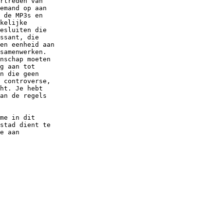
rtreden van

emand op aan

 de MP3s en

kelijke

esluiten die

ssant, die

en eenheid aan

samenwerken.

nschap moeten

g aan tot

n die geen

 controverse,

ht. Je hebt

an de regels

me in dit

stad dient te

e aan
