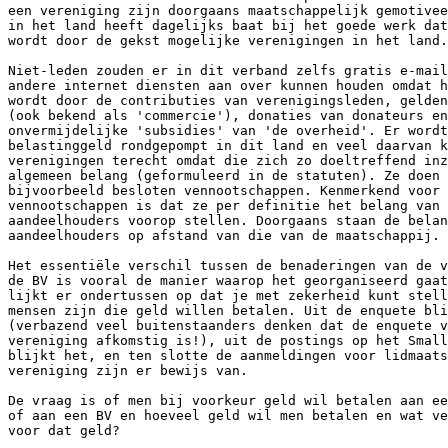
een vereniging zijn doorgaans maatschappelijk gemotivee
in het land heeft dagelijks baat bij het goede werk dat
wordt door de gekst mogelijke verenigingen in het land.

Niet-leden zouden er in dit verband zelfs gratis e-mail
andere internet diensten aan over kunnen houden omdat h
wordt door de contributies van verenigingsleden, gelden
(ook bekend als 'commercie'), donaties van donateurs en
onvermijdelijke 'subsidies' van 'de overheid'. Er wordt
belastinggeld rondgepompt in dit land en veel daarvan k
verenigingen terecht omdat die zich zo doeltreffend inz
algemeen belang (geformuleerd in de statuten). Ze doen 
bijvoorbeeld besloten vennootschappen. Kenmerkend voor 
vennootschappen is dat ze per definitie het belang van 
aandeelhouders voorop stellen. Doorgaans staan de belan
aandeelhouders op afstand van die van de maatschappij.

Het essentiële verschil tussen de benaderingen van de v
de BV is vooral de manier waarop het georganiseerd gaat
lijkt er ondertussen op dat je met zekerheid kunt stell
mensen zijn die geld willen betalen. Uit de enquete bli
(verbazend veel buitenstaanders denken dat de enquete v
vereniging afkomstig is!), uit de postings op het Small
blijkt het, en ten slotte de aanmeldingen voor lidmaats
vereniging zijn er bewijs van.

De vraag is of men bij voorkeur geld wil betalen aan ee
of aan een BV en hoeveel geld wil men betalen en wat ve
voor dat geld?
