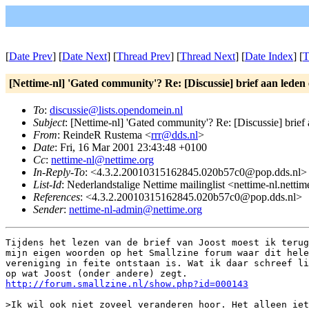
[
Date Prev
] [
Date Next
] [
Thread Prev
] [
Thread Next
] [
Date Index
] [
T
[Nettime-nl] 'Gated community'? Re: [Discussie] brief aan lede
To
:
discussie@lists.opendomein.nl
Subject
: [Nettime-nl] 'Gated community'? Re: [Discussie] brie
From
: ReindeR Rustema <
rrr@dds.nl
>
Date
: Fri, 16 Mar 2001 23:43:48 +0100
Cc
:
nettime-nl@nettime.org
In-Reply-To
: <4.3.2.20010315162845.020b57c0@pop.dds.nl>
List-Id
: Nederlandstalige Nettime mailinglist <nettime-nl.netti
References
: <4.3.2.20010315162845.020b57c0@pop.dds.nl>
Sender
:
nettime-nl-admin@nettime.org
Tijdens het lezen van de brief van Joost moest ik terug
mijn eigen woorden op het Smallzine forum waar dit hele
vereniging in feite ontstaan is. Wat ik daar schreef li
http://forum.smallzine.nl/show.php?id=000143
>Ik wil ook niet zoveel veranderen hoor. Het alleen iet