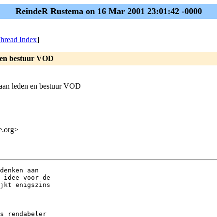
ReindeR Rustema on 16 Mar 2001 23:01:42 -0000
hread Index
]
n en bestuur VOD
f aan leden en bestuur VOD
me.org>
denken aan

 idee voor de

jkt enigszins

s rendabeler
