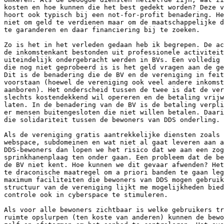
kosten en hoe kunnen die het best gedekt worden? Deze v
hoort ook typisch bij een not-for-profit benadering. He
niet om geld te verdienen maar om de maatschappelijke d
te garanderen en daar financiering bij te zoeken.

Zo is het in het verleden gedaan heb ik begrepen. De ac
de inkomstenkant bestonden uit professionele activiteit
uiteindelijk ondergebracht werden in BVs. Een volledig 
die nog niet geprobeerd is is het geld vragen aan de ge
Dit is de benadering die de BV en de vereniging in feit
voorstaan (hoewel de vereniging ook veel andere inkomst
aanboren). Het onderscheid tussen de twee is dat de ver
slechts kostendekkend wil opereren en de betaling vrijw
laten. In de benadering van de BV is de betaling verpli
er mensen buitengesloten die niet willen betalen. Daari
die solidariteit tussen de bewoners van DDS onderling.

Als de vereniging gratis aantrekkelijke diensten zoals 
webspace, subdomeinen en wat niet al gaat leveren aan a
DDS-bewoners dan lopen we het risico dat we aan een zog
sprinkhanenplaag ten onder gaan. Een probleem dat de be
de BV niet kent. Hoe kunnen we dit gevaar afwenden? Het
te draconische maatregel om a priori banden te gaan leg
maximum faciliteiten die bewoners van DDS mogen gebruik
structuur van de vereniging lijkt me mogelijkheden bied
controle ook in cyberspace te stimuleren.

Als voor alle bewoners zichtbaar is welke gebruikers tr
ruimte opslurpen (ten koste van anderen) kunnen de bewo