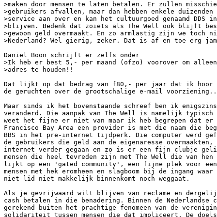
>maken door mensen te laten betalen. Er zullen misschie
>gebruikers afvallen, maar dan hebben enkele duizenden 
>service aan over en kan het cultuurgoed genaamd DDS in
>blijven. Bedenk dat zoiets als The Well ook blijft bes
>gewoon geld overmaakt. En zo armlastig zijn we toch ni
>Nederland? Wel gierig, zeker. Dat is af en toe erg jam
Daniel Boon schrijft er zelfs onder

>Ik heb er best 5,- per maand (ofzo) voorover om alleen
>adres te houden!!

Dat lijkt op dat bedrag van f80,- per jaar dat ik hoor 
de geruchten over de grootschalige e-mail voorziening..
Maar sinds ik het bovenstaande schreef ben ik enigszins
veranderd. Die aanpak van The Well is namelijk typisch 
weet het fijne er niet van maar ik heb begrepen dat er 
Francisco Bay Area een provider is met die naam die beg
BBS in het pre-internet tijdperk. Die computer werd gef
de gebruikers die geld aan de eigenaresse overmaakten, 
internet verder gegaan en zo is er een fijn clubje geli
mensen die heel tevreden zijn met The Well die van hen 
lijkt op een 'gated community', een fijne plek voor een
mensen met hek eromheen en slagboom bij de ingang waar 
niet-lid niet makkelijk binnenkomt noch weggaat.

Als je gevrijwaard wilt blijven van reclame en dergelij
cash betalen in die benadering. Binnen de Nederlandse c
gerekend buiten het prachtige fenomeen van de verenigin
solidariteit tussen mensen die dat impliceert. De doels