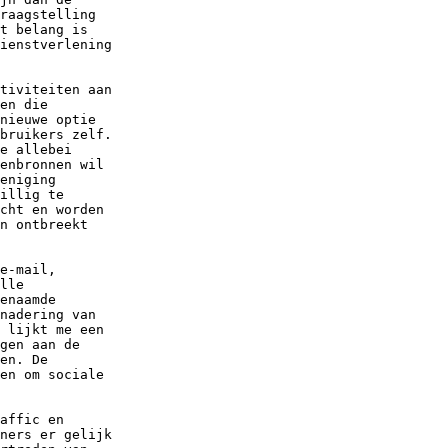
raagstelling

t belang is

ienstverlening

tiviteiten aan

en die

nieuwe optie

bruikers zelf.

e allebei

enbronnen wil

eniging

illig te

cht en worden

n ontbreekt

e-mail,

lle

enaamde

nadering van

 lijkt me een

gen aan de

en. De

en om sociale

affic en

ners er gelijk
