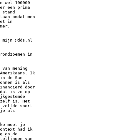
n wel 100000

er een prima

 stand

taan omdat men

et in

mer.

 mijn @dds.nl

rondzoemen in

.

 van mening

Amerikaans. Ik

in de San

onnen is als

inancierd door

dat is zo op

jkgestemde

zelf is. Het

 zelfde soort

je als

ke moet je

ontext had ik

g en de

tellingen van
