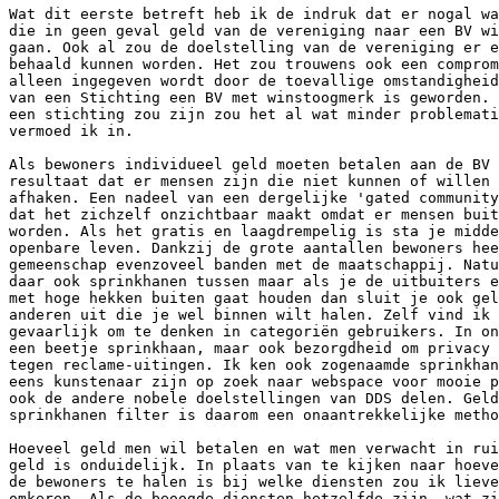
Wat dit eerste betreft heb ik de indruk dat er nogal wa
die in geen geval geld van de vereniging naar een BV wi
gaan. Ook al zou de doelstelling van de vereniging er e
behaald kunnen worden. Het zou trouwens ook een comprom
alleen ingegeven wordt door de toevallige omstandigheid
van een Stichting een BV met winstoogmerk is geworden. 
een stichting zou zijn zou het al wat minder problemati
vermoed ik in.

Als bewoners individueel geld moeten betalen aan de BV 
resultaat dat er mensen zijn die niet kunnen of willen 
afhaken. Een nadeel van een dergelijke 'gated community
dat het zichzelf onzichtbaar maakt omdat er mensen buit
worden. Als het gratis en laagdrempelig is sta je midde
openbare leven. Dankzij de grote aantallen bewoners hee
gemeenschap evenzoveel banden met de maatschappij. Natu
daar ook sprinkhanen tussen maar als je de uitbuiters e
met hoge hekken buiten gaat houden dan sluit je ook gel
anderen uit die je wel binnen wilt halen. Zelf vind ik 
gevaarlijk om te denken in categoriën gebruikers. In on
een beetje sprinkhaan, maar ook bezorgdheid om privacy 
tegen reclame-uitingen. Ik ken ook zogenaamde sprinkhan
eens kunstenaar zijn op zoek naar webspace voor mooie p
ook de andere nobele doelstellingen van DDS delen. Geld
sprinkhanen filter is daarom een onaantrekkelijke metho
Hoeveel geld men wil betalen en wat men verwacht in rui
geld is onduidelijk. In plaats van te kijken naar hoeve
de bewoners te halen is bij welke diensten zou ik lieve
omkeren. Als de beoogde diensten hetzelfde zijn, wat zi