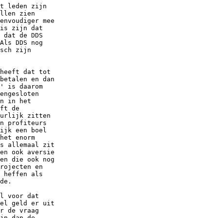
t leden zijn

llen zien

envoudiger mee

is zijn dat

 dat de DDS

Als DDS nog

sch zijn

heeft dat tot

betalen en dan

' is daarom

engesloten

n in het

ft de

urlijk zitten

n profiteurs

ijk een boel

het enorm

s allemaal zit

en ook aversie

en die ook nog

rojecten en

 heffen als

de.

l voor dat

el geld er uit

r de vraag

jn dan de
