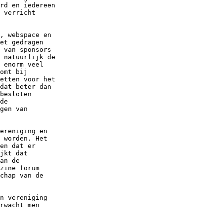
rd en iedereen

 verricht

, webspace en

et gedragen

 van sponsors

 natuurlijk de

 enorm veel

omt bij

etten voor het

dat beter dan

besloten

de

gen van

ereniging en

 worden. Het

en dat er

jkt dat

an de

zine forum

chap van de

n vereniging

rwacht men
