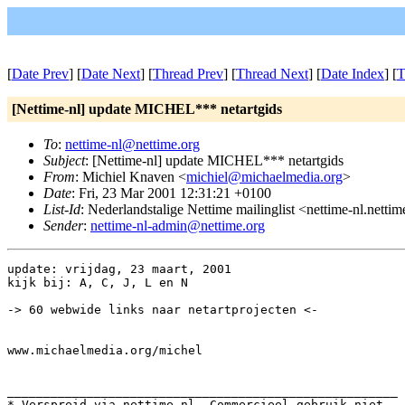
[
Date Prev
] [
Date Next
] [
Thread Prev
] [
Thread Next
] [
Date Index
] [
T
[Nettime-nl] update MICHEL*** netartgids
To
:
nettime-nl@nettime.org
Subject
: [Nettime-nl] update MICHEL*** netartgids
From
: Michiel Knaven <
michiel@michaelmedia.org
>
Date
: Fri, 23 Mar 2001 12:31:21 +0100
List-Id
: Nederlandstalige Nettime mailinglist <nettime-nl.netti
Sender
:
nettime-nl-admin@nettime.org
update: vrijdag, 23 maart, 2001

kijk bij: A, C, J, L en N

-> 60 webwide links naar netartprojecten <- 

www.michaelmedia.org/michel

______________________________________________________

* Verspreid via nettime-nl. Commercieel gebruik niet
