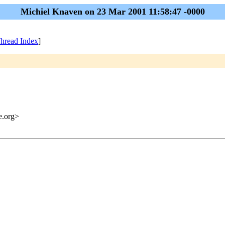
Michiel Knaven on 23 Mar 2001 11:58:47 -0000
hread Index
]
me.org>