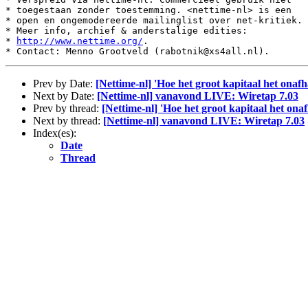
* toegestaan zonder toestemming. <nettime-nl> is een

* open en ongemodereerde mailinglist over net-kritiek.

* Meer info, archief & anderstalige edities:

* 
http://www.nettime.org/
.

Prev by Date:
[Nettime-nl] 'Hoe het groot kapitaal het onaf
Next by Date:
[Nettime-nl] vanavond LIVE: Wiretap 7.03
Prev by thread:
[Nettime-nl] 'Hoe het groot kapitaal het ona
Next by thread:
[Nettime-nl] vanavond LIVE: Wiretap 7.03
Index(es):
Date
Thread