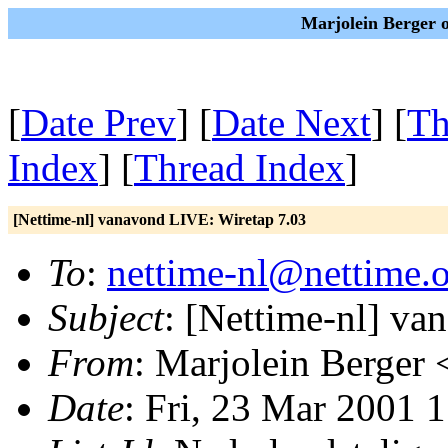
Marjolein Berger 
[
Date Prev
] [
Date Next
] [
Th
Index
] [
Thread Index
]
[Nettime-nl] vanavond LIVE: Wiretap 7.03
To
:
nettime-nl@nettime.
Subject
: [Nettime-nl] v
From
: Marjolein Berger 
Date
: Fri, 23 Mar 2001 