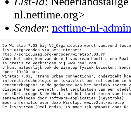
List-Id
: Nederlandstalige
nl.nettime.org>
Sender
:
nettime-nl-admi
De Wiretap 7.03 bij V2_Organisatie wordt vanavond tusse
live uitgezonden via het internet:

rtsp://sonic.waag.org/encoder/wiretap7.03.rm

Voor het bekijken van deze livestream heeft u een Real 
is gratis te verkrijgen bij www.real.com.

U kunt natuurlijk ook de Wiretap fysiek bezoeken: Eendr
open: 19:30 uur.

Wiretap 7.03, 'trans_urban connections', onderzoekt hoe
informatietechnologie en lokaliteit een rol spelen in h
gemeenschappen: in de gedaante van het herlokaliseren v
diaspora (Anna Everett), het verplaatsen van een stedel
net (Dellbrügge & de Moll), of het faciliteren van tran
samenwerkingen door software-applicaties (Keystroke).

meer informatie over deze Wiretap: www.v2.nl/wiretap

De livestream (Real Media) is mogelijk gemaakt door De 
______________________________________________________
