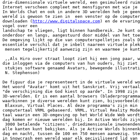
drie-dimensionale virtuele wereld, een gesimuleerd ruim
Internet verscheen compleet met mensfiguren met wie je 
In Worlds Chat en ook in andere 3D werelden heb je geen
wereld is gewoon te zien in  een venster op de computer
downloaden (
http://www.digitalspace.com
) en de ervaring
vogel over een

landschap te vliegen, ligt binnen handbereik. Je kunt o
onderdoor en langs, aangestuurd door middel van het toe
De omgeving lijkt op die van computerspelletjes zoals D
essentiële verschil dat je inbelt naareen virtuele plek
 mensen tegelijkertijd aanwezig zijn en waarmee je kunt
 ,,Als Hiro over straat loopt ziet hij een jong paar, w
die inloggen via de computers van hun ouders, hij ziet 
 stukjes software genaamd Avatars, bewegende illustrati
 N. Stephenson)

De figuur die je representeert in de virtuele wereld wo
Het woord "Avatar' komt uit het Sanskriet. Vrij vertaal
"de verschijning die God kiest op aarde". In 1998 zijn 
3D-werelden. Er is een aantal browsers (bladerprogramma
waarbinnen je diverse werelden kunt zien, bijvoorbeeld:
 Blaxxun, Virtual Places. Al deze programma's zijn min 
computertaal VRML gebaseerd. VRML, Virtual Reality Mode
taal waarin een 3D-omgeving op het World Wide Web wordt
dag komen er nieuwe werelden bij. In Active Worlds zijn
 3000 betalende "citizens', driedimensionale inwonenden
alle kanten kunt bekijken. Als je Active Worlds binnenk
dag en nacht, tussen de 100 en 750 mensen aanwezig. Ste
in Snowcrash een wereld waar elk geciviliseerd lid van 