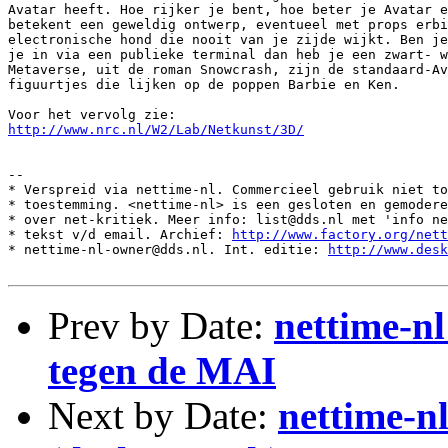
Avatar heeft. Hoe rijker je bent, hoe beter je Avatar e
betekent een geweldig ontwerp, eventueel met props erbi
electronische hond die nooit van je zijde wijkt. Ben je
je in via een publieke terminal dan heb je een zwart- w
Metaverse, uit de roman Snowcrash, zijn de standaard-Av
figuurtjes die lijken op de poppen Barbie en Ken.

http://www.nrc.nl/W2/Lab/Netkunst/3D/
--

* Verspreid via nettime-nl. Commercieel gebruik niet to
* toestemming. <nettime-nl> is een gesloten en gemodere
* over net-kritiek. Meer info: list@dds.nl met 'info ne
* tekst v/d email. Archief: 
http://www.factory.org/nett
* nettime-nl-owner@dds.nl. Int. editie: 
http://www.desk
Prev by Date:
nettime-n
tegen de MAI
Next by Date:
nettime-nl