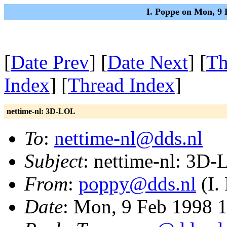
I. Poppe on Mon, 9
[
Date Prev
] [
Date Next
] [
Th
Index
] [
Thread Index
]
nettime-nl: 3D-LOL
To
:
nettime-nl@dds.nl
Subject
: nettime-nl: 3D
From
:
poppy@dds.nl
(I.
Date
: Mon, 9 Feb 1998 