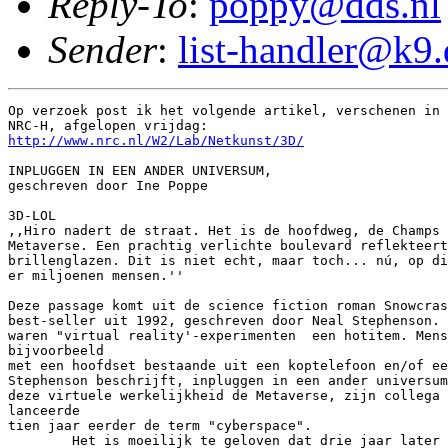
Reply-To
:
poppy@dds.nl
Sender
:
list-handler@k9.
Op verzoek post ik het volgende artikel, verschenen in 
http://www.nrc.nl/W2/Lab/Netkunst/3D/
INPLUGGEN IN EEN ANDER UNIVERSUM,

geschreven door Ine Poppe

3D-LOL

,,Hiro nadert de straat. Het is de hoofdweg, de Champs 
Metaverse. Een prachtig verlichte boulevard reflekteert
brillenglazen. Dit is niet echt, maar toch... nú, op di
er miljoenen mensen.''

Deze passage komt uit de science fiction roman Snowcras
best-seller uit 1992, geschreven door Neal Stephenson. 
waren "virtual reality'-experimenten  een hotitem. Mens
bijvoorbeeld

met een hoofdset bestaande uit een koptelefoon en/of ee
Stephenson beschrijft, inpluggen in een ander universum
deze virtuele werkelijkheid de Metaverse, zijn collega 
lanceerde

tien jaar eerder de term "cyberspace".

        Het is moeilijk te geloven dat drie jaar later 