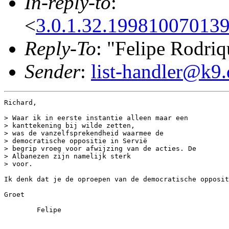
In-reply-to
:
<
3.0.1.32.19981007013
Reply-To
: "Felipe Rodriq
Sender
:
list-handler@k9.
Richard,

> Waar ik in eerste instantie alleen maar een 

> kanttekening bij wilde zetten,

> was de vanzelfsprekendheid waarmee de 

> democratische oppositie in Servië

> begrip vroeg voor afwijzing van de acties. De 

> Albanezen zijn namelijk sterk

> voor.

Ik denk dat je de oproepen van de democratische opposit
Groet

	Felipe
