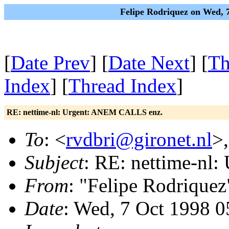
Felipe Rodriquez on Wed, 
[
Date Prev
] [
Date Next
] [
Th
Index
] [
Thread Index
]
RE: nettime-nl: Urgent: ANEM CALLS enz.
To
: <
rvdbri@gironet.nl
>,
Subject
: RE: nettime-nl
From
: "Felipe Rodriquez
Date
: Wed, 7 Oct 1998 