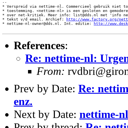
--

* Verspreid via nettime-nl. Commercieel gebruik niet to
* toestemming. <nettime-nl> is een gesloten en gemodere
* over net-kritiek. Meer info: list@dds.nl met 'info ne
* tekst v/d email. Archief: 
http://www.factory.org/nett
* nettime-nl-owner@dds.nl. Int. editie: 
http://www.desk
References
:
Re: nettime-nl: Urg
From:
rvdbri@giron
Prev by Date:
Re: nett
enz.
Next by Date:
nettime-n
Prev by thread:
Re: net