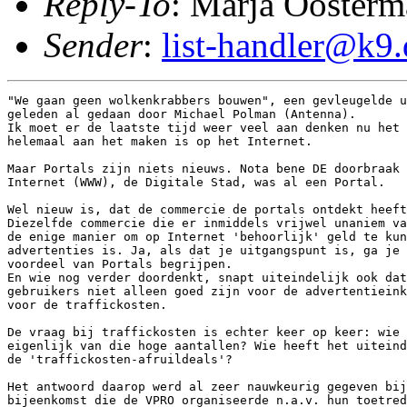
Reply-To
: Marja Oosterm
Sender
:
list-handler@k9.
"We gaan geen wolkenkrabbers bouwen", een gevleugelde u
geleden al gedaan door Michael Polman (Antenna).

Ik moet er de laatste tijd weer veel aan denken nu het 
helemaal aan het maken is op het Internet.

Maar Portals zijn niets nieuws. Nota bene DE doorbraak 
Internet (WWW), de Digitale Stad, was al een Portal.

Wel nieuw is, dat de commercie de portals ontdekt heeft
Diezelfde commercie die er inmiddels vrijwel unaniem va
de enige manier om op Internet 'behoorlijk' geld te kun
advertenties is. Ja, als dat je uitgangspunt is, ga je 
voordeel van Portals begrijpen.

En wie nog verder doordenkt, snapt uiteindelijk ook dat
gebruikers niet alleen goed zijn voor de advertentieink
voor de traffickosten.

De vraag bij traffickosten is echter keer op keer: wie 
eigenlijk van die hoge aantallen? Wie heeft het uiteind
de 'traffickosten-afruildeals'?

Het antwoord daarop werd al zeer nauwkeurig gegeven bij
bijeenkomst die de VPRO organiseerde n.a.v. hun toetred