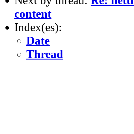
Next by thread:
Re: netti
content
Index(es):
Date
Thread