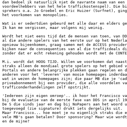
dan bedoel ik natuurlijk niet de navrante naam van een 
voordeelhebbers van het hele traffickostenspel). Die bi
sprekers o.a. Jo Groebel en Eric Huizer (Surfnet), ging
het voorkomen van monopolies.

Wat is er sedertdien gebeurd met alle daar en elders ge
Ik kan me vergissen, maar volgens mij weinig.

Wordt het niet eens tijd dat de mensen van toen, van DD
al die andere spelers van het eerste uur op het Nederla
opnieuw bijeenkomen, graag samen met de ACCESS provider
kijken naar de consequenties van al die trafficdeals di
zonder dat er echt rekening gehouden wordt met de CONTE
M.i. wordt dat HOOG TIJD. Willen we voorkomen dat naast
straks alleen de mondiaal grote spelers op het gebied v
Portals en andere belangrijke plekken gaan regelen en d
anderen voor het 'leveren' van mooie homepages inderdaa
wat in wezen de homepages zijn; die paar MB die je 'cad
priveabonnement bij een provider, die alle voordelen va
trafficonderhandelingen zelf opstrijkt.

'Iedereen zijn eigen omroep'.. ik hoor het Francisco va
bij de evaluatie van de eerste fase van DDS in april 19
De S die sinds jaar en dag bij NoPapers aan het woord u
toegevoegd (zie signature) drukt iets dergelijks uit.

Maar Francisco... hoe moet je nu eigenlijk straks die e
vele MB's gaan betalen? Door sponsoring? Maar wie wordt
en de mijne?
