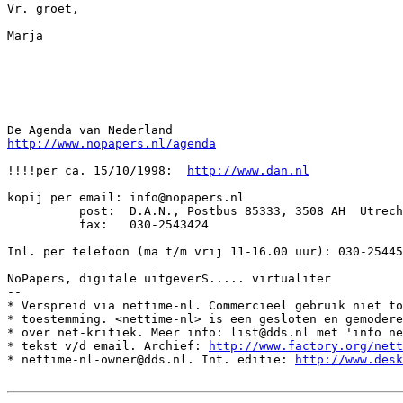
Vr. groet,

Marja

http://www.nopapers.nl/agenda
!!!!per ca. 15/10/1998:  
http://www.dan.nl
kopij per email: info@nopapers.nl

          post:  D.A.N., Postbus 85333, 3508 AH  Utrech
          fax:   030-2543424

Inl. per telefoon (ma t/m vrij 11-16.00 uur): 030-25445
NoPapers, digitale uitgeverS..... virtualiter

--

* Verspreid via nettime-nl. Commercieel gebruik niet to
* toestemming. <nettime-nl> is een gesloten en gemodere
* over net-kritiek. Meer info: list@dds.nl met 'info ne
* tekst v/d email. Archief: 
http://www.factory.org/nett
* nettime-nl-owner@dds.nl. Int. editie: 
http://www.desk