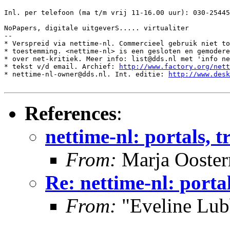
Inl. per telefoon (ma t/m vrij 11-16.00 uur): 030-25445
NoPapers, digitale uitgeverS..... virtualiter

--

* Verspreid via nettime-nl. Commercieel gebruik niet to
* toestemming. <nettime-nl> is een gesloten en gemodere
* over net-kritiek. Meer info: list@dds.nl met 'info ne
* tekst v/d email. Archief: 
http://www.factory.org/nett
* nettime-nl-owner@dds.nl. Int. editie: 
http://www.desk
References
:
nettime-nl: portals, t
From:
Marja Ooste
Re: nettime-nl: portal
From:
"Eveline Lub