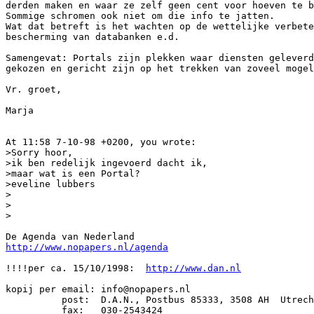
derden maken en waar ze zelf geen cent voor hoeven te b
Sommige schromen ook niet om die info te jatten.

Wat dat betreft is het wachten op de wettelijke verbete
bescherming van databanken e.d.

Samengevat: Portals zijn plekken waar diensten geleverd
gekozen en gericht zijn op het trekken van zoveel mogel
Vr. groet,

Marja

At 11:58 7-10-98 +0200, you wrote:

>Sorry hoor,

>ik ben redelijk ingevoerd dacht ik,

>maar wat is een Portal?

>eveline lubbers

>

>

>

http://www.nopapers.nl/agenda
!!!!per ca. 15/10/1998:  
http://www.dan.nl
kopij per email: info@nopapers.nl

          post:  D.A.N., Postbus 85333, 3508 AH  Utrech
          fax:   030-2543424
