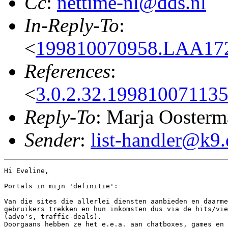
Cc
:
nettime-nl@dds.nl
In-Reply-To
:
<
199810070958.LAA172
References
:
<
3.0.2.32.199810071135
Reply-To
: Marja Oosterm
Sender
:
list-handler@k9.
Hi Eveline,

Portals in mijn 'definitie':

Van die sites die allerlei diensten aanbieden en daarme
gebruikers trekken en hun inkomsten dus via de hits/vie
(advo's, traffic-deals).

Doorgaans hebben ze het e.e.a. aan chatboxes, games en 