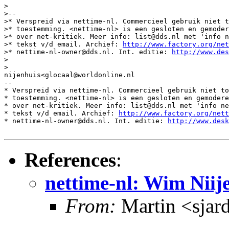
>

>--

>* Verspreid via nettime-nl. Commercieel gebruik niet t
>* toestemming. <nettime-nl> is een gesloten en gemoder
>* over net-kritiek. Meer info: list@dds.nl met 'info n
>* tekst v/d email. Archief: 
http://www.factory.org/net
>* nettime-nl-owner@dds.nl. Int. editie: 
http://www.des
>

>

nijenhuis<glocaal@worldonline.nl

--

* Verspreid via nettime-nl. Commercieel gebruik niet to
* toestemming. <nettime-nl> is een gesloten en gemodere
* over net-kritiek. Meer info: list@dds.nl met 'info ne
* tekst v/d email. Archief: 
http://www.factory.org/nett
* nettime-nl-owner@dds.nl. Int. editie: 
http://www.desk
References
:
nettime-nl: Wim Niij
From:
Martin <sjar