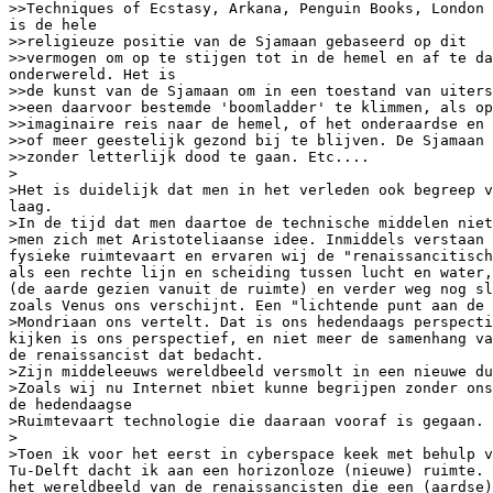
>>Techniques of Ecstasy, Arkana, Penguin Books, London 
is de hele

>>religieuze positie van de Sjamaan gebaseerd op dit

>>vermogen om op te stijgen tot in de hemel en af te da
onderwereld. Het is

>>de kunst van de Sjamaan om in een toestand van uiters
>>een daarvoor bestemde 'boomladder' te klimmen, als op
>>imaginaire reis naar de hemel, of het onderaardse en 
>>of meer geestelijk gezond bij te blijven. De Sjamaan 
>>zonder letterlijk dood te gaan. Etc....

>

>Het is duidelijk dat men in het verleden ook begreep v
laag.

>In de tijd dat men daartoe de technische middelen niet
>men zich met Aristoteliaanse idee. Inmiddels verstaan 
fysieke ruimtevaart en ervaren wij de "renaissancitisch
als een rechte lijn en scheiding tussen lucht en water,
(de aarde gezien vanuit de ruimte) en verder weg nog sl
zoals Venus ons verschijnt. Een "lichtende punt aan de 
>Mondriaan ons vertelt. Dat is ons hedendaags perspecti
kijken is ons perspectief, en niet meer de samenhang va
de renaissancist dat bedacht.

>Zijn middeleeuws wereldbeeld versmolt in een nieuwe du
>Zoals wij nu Internet nbiet kunne begrijpen zonder ons
de hedendaagse

>Ruimtevaart technologie die daaraan vooraf is gegaan.

>

>Toen ik voor het eerst in cyberspace keek met behulp v
Tu-Delft dacht ik aan een horizonloze (nieuwe) ruimte. 
het wereldbeeld van de renaissancisten die een (aardse)