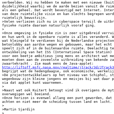
verbeelden. Wij nu hebben te maken met een nieuwe (buit
duidelijkheid waarbij we de aarde bezien vanuit de ruim
als een geheel. Dat wordt bevestigd met Internet. Inter
van deze ruimtelijke visie en kan slechts begrepen word
ruimtelijk bewustzijn.

>Velen verliezen zich nu in cyberspace terwijl de uitbr
fysieke ruimte daaraan natuurlijk vooraf ging.

> 

>Onze omgeving in fysieke zin is zeer uitgebreid verrui
en hun werk in de openbare ruimte is alles veranderd. W
wat kleingeld te verdienen bij de Nederlandse projecton
betonlobby aan aardse wegen en gebouwen, maar het echt 
speelt zich af in de buitenaardse ruimte. Deelachtig te
ontwikkeling van het ISS (International Space Station) 
voor een beetje ambitieus jong mens en architect wat me
moeten doen aan de zoveelste uitbreiding van bekende za
http://liftoff.msfc.nasa.gov/realtime/jtrack/3d/JTrack3
begrijpt wat de hedengdaagse, ook economische, werkelij
>De projectontwikkelaars op het niveau van Schiphol, st
wegenbouw zijn kleine jongens en meisjes bij wat daar p
via dat applet kunt waarnemen.

>

>Naast wat ook Kuitert betoogt vind ik overigens de myt
overwegigen wel boeiend.

>Onze horizon is evenwel allang een punt geworden, dat 
achten en niet meer de scheiding tussen land en lucht.

>

>Martin Sjardijn

>
