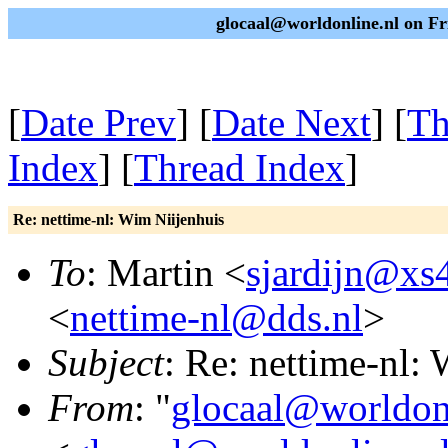
glocaal@worldonline.nl on F
[
Date Prev
] [
Date Next
] [
Th
Index
] [
Thread Index
]
Re: nettime-nl: Wim Niijenhuis
To
: Martin <
sjardijn@xs4
<
nettime-nl@dds.nl
>
Subject
: Re: nettime-nl:
From
: "
glocaal@worldon