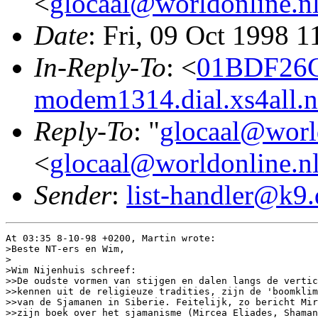
<
glocaal@worldonline.n
Date
: Fri, 09 Oct 1998 
In-Reply-To
: <
01BDF26
modem1314.dial.xs4all.n
Reply-To
: "
glocaal@worl
<
glocaal@worldonline.n
Sender
:
list-handler@k9.
At 03:35 8-10-98 +0200, Martin wrote:

>Beste NT-ers en Wim,

>

>Wim Nijenhuis schreef:

>>De oudste vormen van stijgen en dalen langs de vertic
>>kennen uit de religieuze tradities, zijn de 'boomklim
>>van de Sjamanen in Siberie. Feitelijk, zo bericht Mir
>>zijn boek over het sjamanisme (Mircea Eliades, Shaman