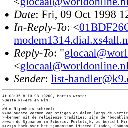
<
glocaal@worldonline.n
Date
: Fri, 09 Oct 1998 
In-Reply-To
: <
01BDF26
modem1314.dial.xs4all.n
Reply-To
: "
glocaal@worl
<
glocaal@worldonline.n
Sender
:
list-handler@k9.
At 03:35 8-10-98 +0200, Martin wrote:

>Beste NT-ers en Wim,

>

>Wim Nijenhuis schreef:

>>De oudste vormen van stijgen en dalen langs de vertic
>>kennen uit de religieuze tradities, zijn de 'boomklim
>>van de Sjamanen in Siberie. Feitelijk, zo bericht Mir
>>zijn boek over het sjamanisme (Mircea Eliades, Shaman