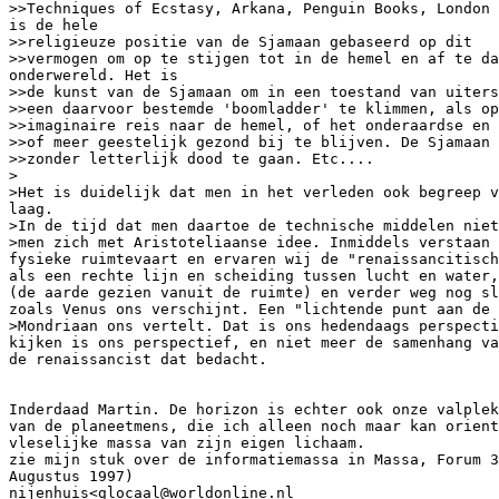
>>Techniques of Ecstasy, Arkana, Penguin Books, London 
is de hele

>>religieuze positie van de Sjamaan gebaseerd op dit

>>vermogen om op te stijgen tot in de hemel en af te da
onderwereld. Het is

>>de kunst van de Sjamaan om in een toestand van uiters
>>een daarvoor bestemde 'boomladder' te klimmen, als op
>>imaginaire reis naar de hemel, of het onderaardse en 
>>of meer geestelijk gezond bij te blijven. De Sjamaan 
>>zonder letterlijk dood te gaan. Etc....

>

>Het is duidelijk dat men in het verleden ook begreep v
laag.

>In de tijd dat men daartoe de technische middelen niet
>men zich met Aristoteliaanse idee. Inmiddels verstaan 
fysieke ruimtevaart en ervaren wij de "renaissancitisch
als een rechte lijn en scheiding tussen lucht en water,
(de aarde gezien vanuit de ruimte) en verder weg nog sl
zoals Venus ons verschijnt. Een "lichtende punt aan de 
>Mondriaan ons vertelt. Dat is ons hedendaags perspecti
kijken is ons perspectief, en niet meer de samenhang va
de renaissancist dat bedacht.

Inderdaad Martin. De horizon is echter ook onze valplek
van de planeetmens, die ich alleen noch maar kan orient
vleselijke massa van zijn eigen lichaam.

zie mijn stuk over de informatiemassa in Massa, Forum 3
Augustus 1997)

nijenhuis<glocaal@worldonline.nl
