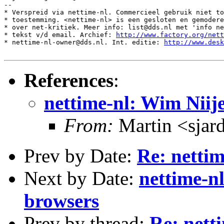
--

* Verspreid via nettime-nl. Commercieel gebruik niet to
* toestemming. <nettime-nl> is een gesloten en gemodere
* over net-kritiek. Meer info: list@dds.nl met 'info ne
* tekst v/d email. Archief: 
http://www.factory.org/nett
* nettime-nl-owner@dds.nl. Int. editie: 
http://www.desk
References
:
nettime-nl: Wim Niij
From:
Martin <sjar
Prev by Date:
Re: netti
Next by Date:
nettime-nl
browsers
Prev by thread:
Re: nett