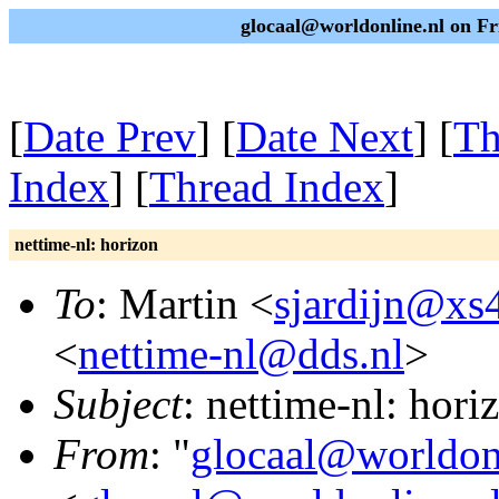
glocaal@worldonline.nl on F
[
Date Prev
] [
Date Next
] [
Th
Index
] [
Thread Index
]
nettime-nl: horizon
To
: Martin <
sjardijn@xs4
<
nettime-nl@dds.nl
>
Subject
: nettime-nl: hori
From
: "
glocaal@worldon