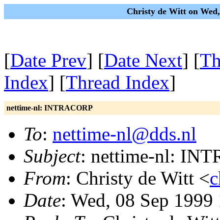
Christy de Witt on Wed
[
Date Prev
] [
Date Next
] [
Th
Index
] [
Thread Index
]
nettime-nl: INTRACORP
To
:
nettime-nl@dds.nl
Subject
: nettime-nl: I
From
: Christy de Witt <
c
Date
: Wed, 08 Sep 1999