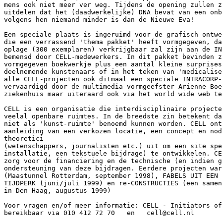
mens ook niet meer ver weg. Tijdens de opening zullen z
uitdelen dat het (daadwerkelijke) DNA bevat van een onb
volgens hen niemand minder is dan de Nieuwe Eva!

Een speciale plaats is ingeruimd voor de grafisch ontwe
die een verrassend 'thema pakket' heeft vormgegeven, da
oplage (300 exemplaren) verkrijgbaar zal zijn aan de IN
bemensd door CELL-medewerkers. In dit pakket bevinden z
vormgegeven boekwerkje plus een aantal kleine surprises
deelnemende kunstenaars of in het teken van 'medicalise
alle CELL-projecten ook ditmaal een speciale INTRACORP-
vervaardigd door de multimedia vormgeefster Ariënne Boe
ziekenhuis maar uiteraard ook via het world wide web te
CELL is een organisatie die interdisciplinaire projecte
veelal openbare ruimtes. In de breedste zin betekent da
niet als 'kunst-ruimte' benoemd kunnen worden. CELL ont
aanleiding van een verkozen locatie, een concept en nod
theoretici

(wetenschappers, journalisten etc.) uit om een site spe
installatie, een tekstuele bijdrage) te ontwikkelen. CE
zorg voor de financiering en de technische (en indien g
ondersteuning van deze bijdragen. Eerdere projecten war
(Maastunnel Rotterdam, september 1998), FABELS UIT EEN 
TIJDPERK (juni/juli 1999) en re-CONSTRUCTIES (een samen
in Den Haag, augustus 1999)

Voor vragen en/of meer informatie: CELL - Initiators of
bereikbaar via 010 412 72 70   en   cell@cell.nl
