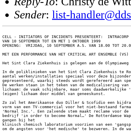
Reply-To
: Christy de Wit
Sender
:
list-handler@dds
CELL - INITIATORS OF INCIDENTS PRESENTEERT:  INTRACORP

VAN 10 SEPTEMBER TOT EN MET 1 OKTOBER 1999

OPENING:  VRIJDAG, 10 SEPTEMBER A.S. VAN 18.00 TOT 20.0
MET EEN PERFORMANCE VAN HET CRITICAL ART ENSEMBLE (VS)

Het Sint Clara Ziekenhuis is gelegen aan de Olympiaweg 
In de poliklinieken van het Sint Clara Ziekenhuis te Ro
aantal werken/installaties speciaal voor deze bijzonder
gepresenteerd, waarbij steeds wordt gerefereerd aan spe
De werken staan in het teken van de medicalisering van 
lichaam: de vaak schijnbare, maar soms daadwerkelijke '
(eigen) lichaam door middel van geneeskunst.

Zo zal het Amerikaanse duo Diller & Scofidio een bijdra
vorm van een TV-commercial voor het niet-bestaand farma
'Normal Inc.'. Een zalvende stem maakt reclame voor de 
bedrijf 'in order to become Normal…' De Rotterdamse Wap
gangen bij het

klinisch chemisch laboratorium voorzien van een 'gangsp
om de angsten voor 'het medische' te bezweren. In de wa