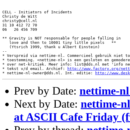
CELL - Initiators of Incidents

Christy de Witt

christy@cell.nl

31 10 412 72 70

06   26 456 709

** Gravity is NOT responsable for people falling in

   love and then to 10001 tiny little pixels   **  

   (Ytsrich 1999, thank u Albert Einstein)

--

* Verspreid via nettime-nl. Commercieel gebruik niet to
* toestemming. <nettime-nl> is een gesloten en gemodere
* over net-kritiek. Meer info: list@dds.nl met 'info ne
* tekst v/d email. Archief: 
http://www.factory.org/nett
* nettime-nl-owner@dds.nl. Int. editie: 
http://www.desk
Prev by Date:
nettime-n
Next by Date:
nettime-n
at ASCII Cafe Friday (
Prev by thread:
nettime-