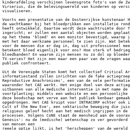
kinderafdeling verschijnen levensgrote foto's van de Zw
Virserius, die de belevingswereld van kinderen op versc
visualiseren.

Voorts een presentatie van de Oostenrijkse kunstenaar H
de wachtkamer bij het bloedprikken een installatie rond
heeft ontwikkeld. Daartoe wordt deze wachtruimte door T
ingericht; er zullen een aantal objecten worden geplaat
op het thema 'bloed' en een monitor bevestigd, waarop i
met het daar werkzame personeel te zien zijn. Wat betek
voor de mensen die er dag in, dag uit professioneel mee
betekent bloed eigenlijk voor ons? Hoe sterk of bedrieg
bloedbanden? En waarom zijn mensen nu zo dol op bloeder
TV-series? Het zijn een maar een paar van de vragen waa
publiek confronteert.

Uit de Verenigde Staten komt het collectief Critical Ar
informatiestand zullen inrichten van de fake actiegroep
Reproductive Anachronisms', een van de vele performatie
waaronder het CAE werkt. Het enige doel van deze actieg
uitbannen van alle medische interventie in met name de 
voortplanting; middels een website en een persoonlijke 
deze boodschap met verve aan het publiek kenbaar gemaak
opgedrongen. Het CAE kruipt voor INTRACORP echter ook i
Cult of the New Eve', een sektarische beweging die juis
religieus geloof hecht aan het medisch ingrijpen in de 
processen. Volgens CoNE staat de mensheid aan de voorav
Genesis': nu de (medische) wetenschap zo ver gevorderd 
van mensen een

reeele optie lijkt, is het 'herscheppen' van de wereld 