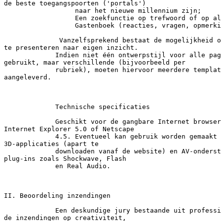
de beste toegangspoorten ('portals')

                  naar het nieuwe millennium zijn;

                  Een zoekfunctie op trefwoord of op al
                  Gastenboek (reacties, vragen, opmerki
              Vanzelfsprekend bestaat de mogelijkheid o
te presenteren naar eigen inzicht.

             Indien niet één ontwerpstijl voor alle pag
gebruikt, maar verschillende (bijvoorbeeld per

             rubriek), moeten hiervoor meerdere templat
aangeleverd.

             Technische specificaties

             Geschikt voor de gangbare Internet browser
Internet Explorer 5.0 of Netscape

             4.5. Eventueel kan gebruik worden gemaakt 
3D-applicaties (apart te

             downloaden vanaf de website) en AV-onderst
plug-ins zoals Shockwave, Flash

             en Real Audio.

II. Beoordeling inzendingen

             Een deskundige jury bestaande uit professi
de inzendingen op creativiteit,
