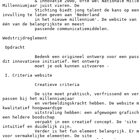
             & Innovatie 2000, ofte wel Nationale Mille
Millenniumjaar juist vieren. De

             Stichting biedt jong talent de kans op een
invulling te laten geven aan 'Nederland

             in het nieuwe millennium'. De website van 
één van de belangrijkste en meest

             passende communicatiemiddelen.

Wedstrijdreglement

 Opdracht

             Bedenk een origineel ontwerp voor een pass
dit innovatieve initiatief. Het ontwerp

             moet je ook kunnen uitvoeren -

 I. Criteria website

             Creatieve criteria

             De site moet praktisch, verfrissend en ver
passen bij het millenniumjaar

             en verbeeldingskracht hebben. De website m
kwalitatief hoogwaardige

             uitstraling hebben: een afgewogen grafisch
een heldere boodschap

             verpakt in een creatief concept. De 'site 
intuïtief en duidelijk zijn.

             Verder is het fun element belangrijk. Er m
voor vermakelijke elementen. De site
