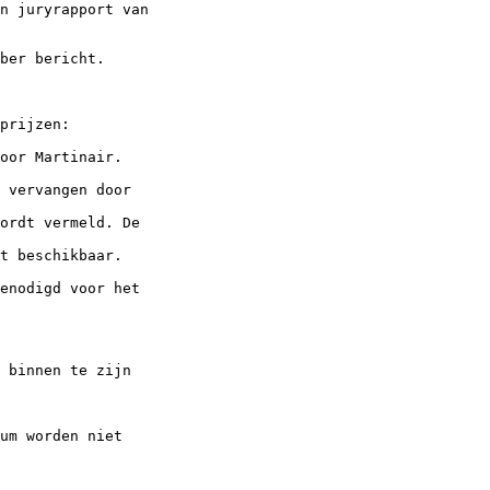
n juryrapport van

ber bericht.

prijzen:

oor Martinair.

 vervangen door

ordt vermeld. De

t beschikbaar.

enodigd voor het

 binnen te zijn

um worden niet
