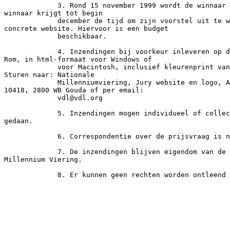
             3. Rond 15 november 1999 wordt de winnaar 
winnaar krijgt tot begin

             december de tijd om zijn voorstel uit te w
concrete website. Hiervoor is een budget

             beschikbaar.

             4. Inzendingen bij voorkeur inleveren op d
Rom, in html-formaat voor Windows of

             voor Macintosh, inclusief kleurenprint van
Sturen naar: Nationale

             Millenniumviering, Jury website en logo, A
10418, 2800 WB Gouda of per email:

             vdl@vdl.org

             5. Inzendingen mogen individueel of collec
gedaan.

             6. Correspondentie over de prijsvraag is n
             7. De inzendingen blijven eigendom van de 
Millennium Viering.

             8. Er kunnen geen rechten worden ontleend 