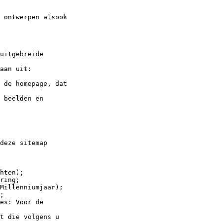
 ontwerpen alsook

uitgebreide

aan uit:

 de homepage, dat

 beelden en

deze sitemap

hten);

ring;

Millenniumjaar);

;

es: Voor de

t die volgens u
