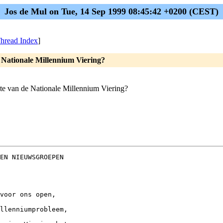
Jos de Mul on Tue, 14 Sep 1999 08:45:42 +0200 (CEST)
hread Index
]
e Nationale Millennium Viering?
ite van de Nationale Millennium Viering?
EN NIEUWSGROEPEN

voor ons open,

llenniumprobleem,
