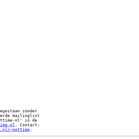
egestaan zonder

erde mailinglist

ttime-nl' in de

ime-nl
. Contact:

.nl/~nettime