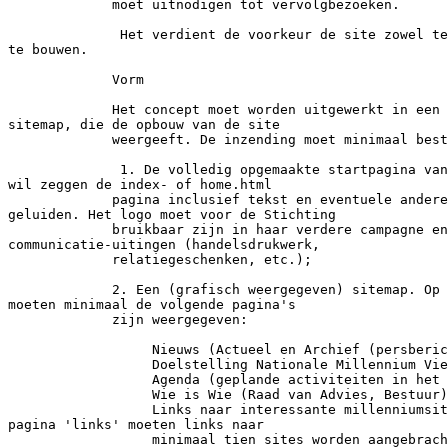
             moet uitnodigen tot vervolgbezoeken.

              Het verdient de voorkeur de site zowel te
te bouwen.

             Vorm

             Het concept moet worden uitgewerkt in een 
sitemap, die de opbouw van de site

             weergeeft. De inzending moet minimaal best
              1. De volledig opgemaakte startpagina van
wil zeggen de index- of home.html

             pagina inclusief tekst en eventuele andere
geluiden. Het logo moet voor de Stichting

             bruikbaar zijn in haar verdere campagne en

communicatie-uitingen (handelsdrukwerk,

             relatiegeschenken, etc.);

             2. Een (grafisch weergegeven) sitemap. Op 
moeten minimaal de volgende pagina's

             zijn weergegeven:

                  Nieuws (Actueel en Archief (persberic
                  Doelstelling Nationale Millennium Vie
                  Agenda (geplande activiteiten in het 
                  Wie is Wie (Raad van Advies, Bestuur)
                  Links naar interessante millenniumsit
pagina 'links' moeten links naar

                  minimaal tien sites worden aangebrach