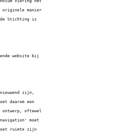
nnium Viering het

 originele manier

de Stichting is

ende website bij

nieuwend zijn,

oet daarom een

 ontwerp, oftewel

navigation' moet

oet ruimte zijn
