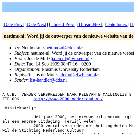
[
Date Prev
] [
Date Next
] [
Thread Prev
] [
Thread Next
] [
Date Index
] [
T
nettime-nl: Word jij de ontwerper van de nieuwe website van d
To
: Nettime-nl <
nettime-nl@dds.nl
>
Subject
: nettime-nl: Word jij de ontwerper van de nieuwe webs
From
: Jos de Mul <
j.demul@fwb.eur.nl
>
Date
: Tue, 14 Sep 1999 08:47:16 +0200
Organization
: Erasmus University Rotterdam
Reply-To
: Jos de Mul <
j.demul@fwb.eur.nl
>
Sender
:
list-handler@dds.nl
A.U.B.  VERDER VERSPREIDEN NAAR RELEVANTE MAILINGLISTS 
ZIE OOK      
http://www.2000-nederland.nl/
 Visitekaartje

             Het jaar 2000, het nieuwe millennium ligt 
als een enorme uitdaging. Terwijl velen

             2000 vooral verbinden met het zogeheten Mi
wil de Stichting Nederland Cultuur
