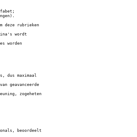
fabet;

ngen).

m deze rubrieken

ina's wordt

es worden

s, dus maximaal

van geavanceerde

euning, zogeheten

onals, beoordeelt
