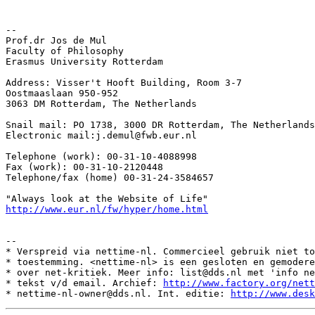
--

Prof.dr Jos de Mul

Faculty of Philosophy

Erasmus University Rotterdam

Address: Visser't Hooft Building, Room 3-7

Oostmaaslaan 950-952

3063 DM Rotterdam, The Netherlands

Snail mail: PO 1738, 3000 DR Rotterdam, The Netherlands

Electronic mail:j.demul@fwb.eur.nl

Telephone (work): 00-31-10-4088998

Fax (work): 00-31-10-2120448

Telephone/fax (home) 00-31-24-3584657

http://www.eur.nl/fw/hyper/home.html
--

* Verspreid via nettime-nl. Commercieel gebruik niet to
* toestemming. <nettime-nl> is een gesloten en gemodere
* over net-kritiek. Meer info: list@dds.nl met 'info ne
* tekst v/d email. Archief: 
http://www.factory.org/nett
* nettime-nl-owner@dds.nl. Int. editie: 
http://www.desk