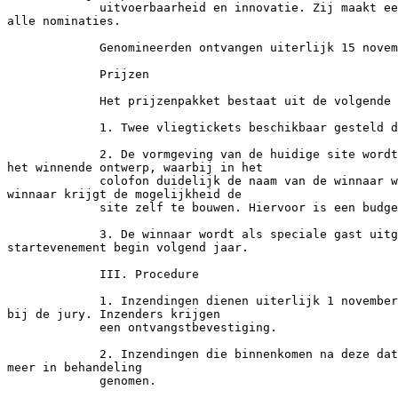
             uitvoerbaarheid en innovatie. Zij maakt ee
alle nominaties.

             Genomineerden ontvangen uiterlijk 15 novem
             Prijzen

             Het prijzenpakket bestaat uit de volgende 
             1. Twee vliegtickets beschikbaar gesteld d
             2. De vormgeving van de huidige site wordt
het winnende ontwerp, waarbij in het

             colofon duidelijk de naam van de winnaar w
winnaar krijgt de mogelijkheid de

             site zelf te bouwen. Hiervoor is een budge
             3. De winnaar wordt als speciale gast uitg
startevenement begin volgend jaar.

             III. Procedure

             1. Inzendingen dienen uiterlijk 1 november
bij de jury. Inzenders krijgen

             een ontvangstbevestiging.

             2. Inzendingen die binnenkomen na deze dat
meer in behandeling

             genomen.
