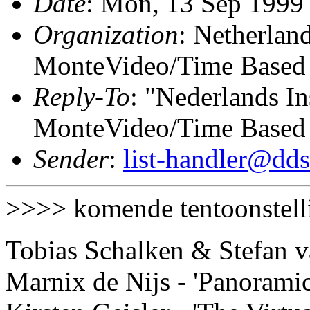
Date
: Mon, 13 Sep 1999
Organization
: Netherland
MonteVideo/Time Based 
Reply-To
: "Nederlands In
MonteVideo/Time Based 
Sender
:
list-handler@dds
>>>> komende tentoonstel
Tobias Schalken & Stefan va
Marnix de Nijs - 'Panoramic