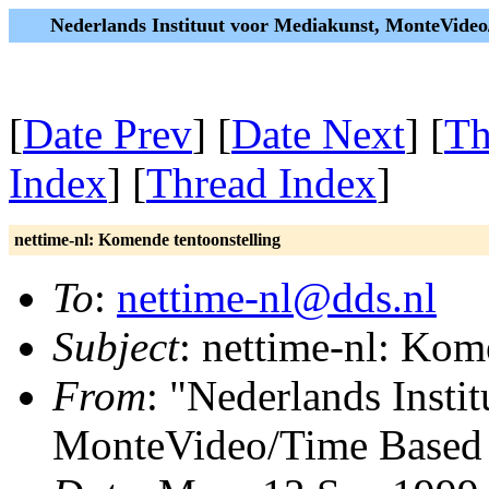
Nederlands Instituut voor Mediakunst, MonteVide
[
Date Prev
] [
Date Next
] [
Th
Index
] [
Thread Index
]
nettime-nl: Komende tentoonstelling
To
:
nettime-nl@dds.nl
Subject
: nettime-nl: Kom
From
: "Nederlands Insti
MonteVideo/Time Based 