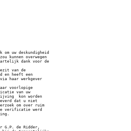
k om uw deskundigheid

zou kunnen overwegen

artelijk dank voor de

ezit van de

d en heeft een

via haar werkgever

aar voorlopige

icatie van uw

ijving  kon worden

everd dat u niet

erzoek om over ruim

e verificatie werd

ing.

r G.P. de Ridder,
