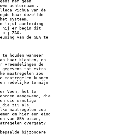
gens hem geen

uwe achternaam .

llega Pichua van de

egde haar dezelfde

het systeem.

n lijst aanleiding

 hij er begin dit

 bij ZAO.

eusing van de GBA te

 te houden wanneer

an haar klanten, en

r vreemdelingen de

 gegevens tot extra

ke maatregelen zou

e maatregelen kunnen

en redelijke termijn

er Veen, het te

oprden aangewend, die

en die ernstige

 die zij als

lke maatregelen zou

emen om hier een eind

en van GBA eisen,

atregelen overgaat?

bepaalde bijzondere
