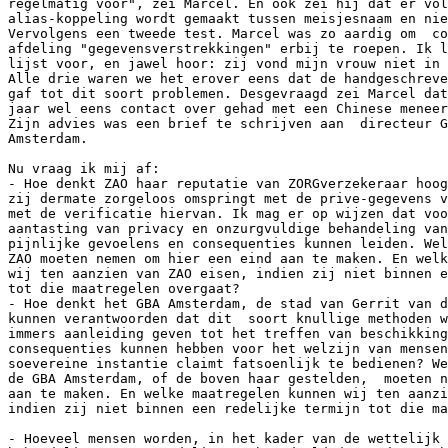
regelmatig voor", zei Marcel. En ook zei hij dat er vol
alias-koppeling wordt gemaakt tussen meisjesnaam en nie
Vervolgens een tweede test. Marcel was zo aardig om  co
afdeling "gegevensverstrekkingen" erbij te roepen. Ik l
lijst voor, en jawel hoor: zij vond mijn vrouw niet in 
Alle drie waren we het erover eens dat de handgeschreve
gaf tot dit soort problemen. Desgevraagd zei Marcel dat
jaar wel eens contact over gehad met een Chinese meneer
Zijn advies was een brief te schrijven aan  directeur G
Amsterdam.

Nu vraag ik mij af:

- Hoe denkt ZAO haar reputatie van ZORGverzekeraar hoog
zij dermate zorgeloos omspringt met de prive-gegevens v
met de verificatie hiervan. Ik mag er op wijzen dat voo
aantasting van privacy en onzurgvuldige behandeling van
pijnlijke gevoelens en consequenties kunnen leiden. Wel
ZAO moeten nemen om hier een eind aan te maken. En welk
wij ten aanzien van ZAO eisen, indien zij niet binnen e
tot die maatregelen overgaat?

- Hoe denkt het GBA Amsterdam, de stad van Gerrit van d
kunnen verantwoorden dat dit  soort knullige methoden w
immers aanleiding geven tot het treffen van beschikking
consequenties kunnen hebben voor het welzijn van mensen
soevereine instantie claimt fatsoenlijk te bedienen? We
de GBA Amsterdam, of de boven haar gestelden,  moeten n
aan te maken. En welke maatregelen kunnen wij ten aanzi
indien zij niet binnen een redelijke termijn tot die ma
- Hoeveel mensen worden, in het kader van de wettelijk 