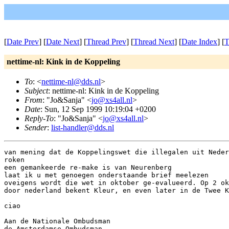
[
Date Prev
] [
Date Next
] [
Thread Prev
] [
Thread Next
] [
Date Index
] [
T
nettime-nl: Kink in de Koppeling
To
: <
nettime-nl@dds.nl
>
Subject
: nettime-nl: Kink in de Koppeling
From
: "Jo&Sanja" <
jo@xs4all.nl
>
Date
: Sun, 12 Sep 1999 10:19:04 +0200
Reply-To
: "Jo&Sanja" <
jo@xs4all.nl
>
Sender
:
list-handler@dds.nl
van mening dat de Koppelingswet die illegalen uit Neder
roken

een gemankeerde re-make is van Neurenberg

laat ik u met genoegen onderstaande brief meelezen

oveigens wordt die wet in oktober ge-evalueerd. Op 2 ok
door nederland bekent Kleur, en even later in de Twee K
ciao

Aan de Nationale Ombudsman

de Amsterdamse Ombudsman
