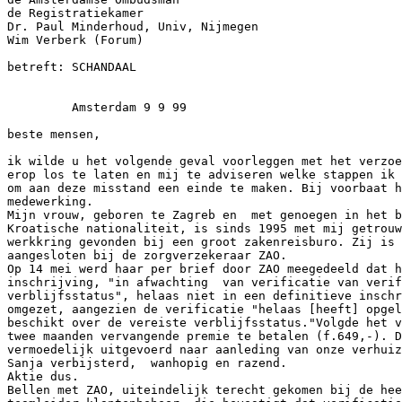
de Registratiekamer

Dr. Paul Minderhoud, Univ, Nijmegen

Wim Verberk (Forum)

betreft: SCHANDAAL

         Amsterdam 9 9 99

beste mensen,

ik wilde u het volgende geval voorleggen met het verzoe
erop los te laten en mij te adviseren welke stappen ik 
om aan deze misstand een einde te maken. Bij voorbaat h
medewerking.

Mijn vrouw, geboren te Zagreb en  met genoegen in het b
Kroatische nationaliteit, is sinds 1995 met mij getrouw
werkkring gevonden bij een groot zakenreisburo. Zij is 
aangesloten bij de zorgverzekeraar ZAO.

Op 14 mei werd haar per brief door ZAO meegedeeld dat h
inschrijving, "in afwachting  van verificatie van verif
verblijfsstatus", helaas niet in een definitieve inschr
omgezet, aangezien de verificatie "helaas [heeft] opgel
beschikt over de vereiste verblijfsstatus."Volgde het v
twee maanden vervangende premie te betalen (f.649,-). D
vermoedelijk uitgevoerd naar aanleding van onze verhuiz
Sanja verbijsterd,  wanhopig en razend.

Aktie dus.

Bellen met ZAO, uiteindelijk terecht gekomen bij de hee