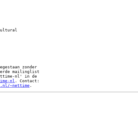
ultural

egestaan zonder

erde mailinglist

ttime-nl' in de

ime-nl
. Contact:

.nl/~nettime