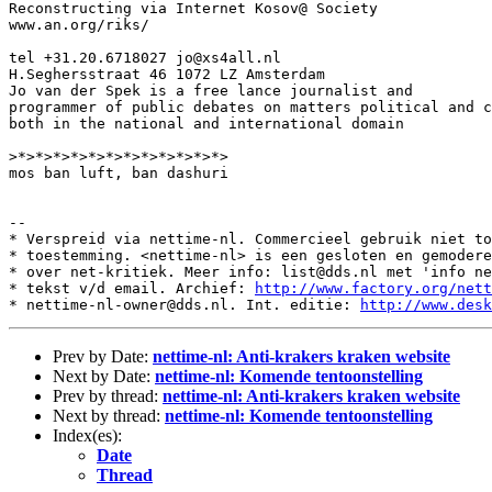
Reconstructing via Internet Kosov@ Society

www.an.org/riks/

tel +31.20.6718027 jo@xs4all.nl

H.Seghersstraat 46 1072 LZ Amsterdam

Jo van der Spek is a free lance journalist and

programmer of public debates on matters political and c
both in the national and international domain

>*>*>*>*>*>*>*>*>*>*>*>*>

mos ban luft, ban dashuri

--

* Verspreid via nettime-nl. Commercieel gebruik niet to
* toestemming. <nettime-nl> is een gesloten en gemodere
* over net-kritiek. Meer info: list@dds.nl met 'info ne
* tekst v/d email. Archief: 
http://www.factory.org/nett
* nettime-nl-owner@dds.nl. Int. editie: 
http://www.desk
Prev by Date:
nettime-nl: Anti-krakers kraken website
Next by Date:
nettime-nl: Komende tentoonstelling
Prev by thread:
nettime-nl: Anti-krakers kraken website
Next by thread:
nettime-nl: Komende tentoonstelling
Index(es):
Date
Thread