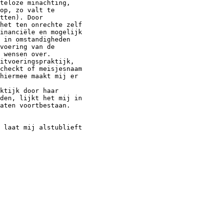
teloze minachting,

op, zo valt te

tten). Door

het ten onrechte zelf

inanciële en mogelijk

 in omstandigheden

voering van de

 wensen over.

itvoeringspraktijk,

checkt of meisjesnaam

hiermee maakt mij er

ktijk door haar

den, lijkt het mij in

aten voortbestaan.

 laat mij alstublieft
