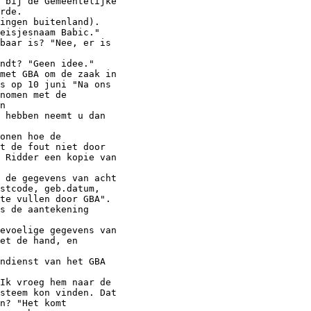
 bij de Gemeentelijke

rde.

ingen buitenland).

eisjesnaam Babic."

baar is? "Nee, er is

ndt? "Geen idee."

met GBA om de zaak in

s op 10 juni "Na ons

nomen met de

n

 hebben neemt u dan

onen hoe de

t de fout niet door

 Ridder een kopie van

 de gegevens van acht

stcode, geb.datum,

te vullen door GBA".

s de aantekening

evoelige gegevens van

et de hand, en

ndienst van het GBA

Ik vroeg hem naar de

steem kon vinden. Dat

n? "Het komt
