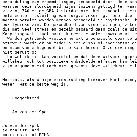
behandeling van vreemdelingen, benadeeld door  deze ach
waarvan deze slordigheid mijns inziens getuigd (en waar
vrezen, ZAO en de GBA Amsterdam niet het monopolie bezi
onterechte uitsluiting van zorgverzekering, resp. door 
moeten betalen worden mensen benadeeld in psychische, f
ook fysieke zin. De gezondheid van vreemdelingen, zeker
die met veel stress en gezeik gepaard gaan zoals de uit
Koppelingswet, laat naar ik meen te weten sowieso al te
- Worden getrouwde vrouwen nu extra benadeeld door de u
oftewel: wordt er nu middels een alias of anderszins ge
en naam van echtgenoot bij elkaar horen. Onze ervaring 
niet gerust op.

- Hoewel ik mij kan voorstellen dat deze uitvoeringspra
willekeur ook tot positieve onbedoelde effecten kan lei
zijn algemeenheid toch niet gewenst deze willekeur te l
Nogmaals, als u mijn verontrusting hierover kunt delen,
weten, wat de beste weg is.

    Hoogachtend

    Jo van der Spek

Jo van der Spek

journalist  and

coordinator of RIKS
