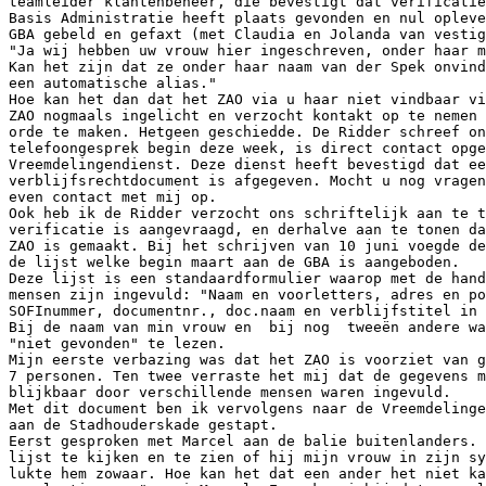
teamleider klantenbeheer, die bevestigt dat verificatie
Basis Administratie heeft plaats gevonden en nul opleve
GBA gebeld en gefaxt (met Claudia en Jolanda van vestig
"Ja wij hebben uw vrouw hier ingeschreven, onder haar m
Kan het zijn dat ze onder haar naam van der Spek onvind
een automatische alias."

Hoe kan het dan dat het ZAO via u haar niet vindbaar vi
ZAO nogmaals ingelicht en verzocht kontakt op te nemen 
orde te maken. Hetgeen geschiedde. De Ridder schreef on
telefoongesprek begin deze week, is direct contact opge
Vreemdelingendienst. Deze dienst heeft bevestigd dat ee
verblijfsrechtdocument is afgegeven. Mocht u nog vragen
even contact met mij op.

Ook heb ik de Ridder verzocht ons schriftelijk aan te t
verificatie is aangevraagd, en derhalve aan te tonen da
ZAO is gemaakt. Bij het schrijven van 10 juni voegde de
de lijst welke begin maart aan de GBA is aangeboden.

Deze lijst is een standaardformulier waarop met de hand
mensen zijn ingevuld: "Naam en voorletters, adres en po
SOFInummer, documentnr., doc.naam en verblijfstitel in 
Bij de naam van min vrouw en  bij nog  tweeën andere wa
"niet gevonden" te lezen.

Mijn eerste verbazing was dat het ZAO is voorziet van g
7 personen. Ten twee verraste het mij dat de gegevens m
blijkbaar door verschillende mensen waren ingevuld.

Met dit document ben ik vervolgens naar de Vreemdelinge
aan de Stadhouderskade gestapt.

Eerst gesproken met Marcel aan de balie buitenlanders. 
lijst te kijken en te zien of hij mijn vrouw in zijn sy
lukte hem zowaar. Hoe kan het dat een ander het niet ka