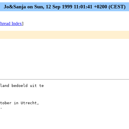
Jo&Sanja on Sun, 12 Sep 1999 11:01:41 +0200 (CEST)
hread Index
]
land bedoeld uit te

tober in Utrecht,

.
