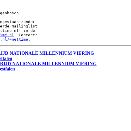
genbosch

egestaan zonder

erde mailinglist

ttime-nl' in de

ime-nl
. Contact:

.nl/~nettime
TRIJD NATIONALE MILLENNIUM VIERING
tfalen
STRIJD NATIONALE MILLENNIUM VIERING
estfalen