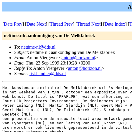
A
[
Date Prev
] [
Date Next
] [
Thread Prev
] [
Thread Next
] [
Date Index
] [
T
nettime-nl: aankondiging van De Melkfabriek
To
:
nettime-nl@dds.nl
Subject
: nettime-nl: aankondiging van De Melkfabriek
From
: Anton Viergever <
anton@horizon.nl
>
Date
: Thu, 23 Sep 1999 23:10:28 +0200
Reply-To
: Anton Viergever <
anton@horizon.nl
>
Sender
:
list-handler@dds.nl
Het kunstenaarsinitiatief De Melkfabriek uit 's-Hertoge
in het weekend van 1 t/m 3 october een expositie over v
web-kunst. De titel is "PFAFLPE", wat een afkorting is 
Four LCD Projectors Environment". De deelnemers zijn:

Peter Luining (NL), Martin Sjardijn (NL), Geert Mul + P
Geert Mul (solo) (NL), De Filmfabriek (B), Strobokop + 
Gagatek (NL),

een presentatie van de nieuwste local area network game
van Cybergate (NL), en een lezing van Paul Groot (NL). 
uren wordt er ook live werk gepresenteerd in de virtual