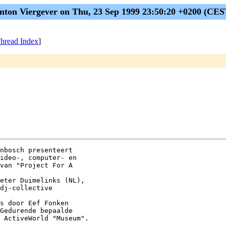
nton Viergever on Thu, 23 Sep 1999 23:50:20 +0200 (CES
hread Index
]
nbosch presenteert

ideo-, computer- en

van "Project For A 

eter Duimelinks (NL),

dj-collective

s door Eef Fonken 

Gedurende bepaalde

 ActiveWorld "Museum". 
