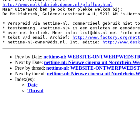
http://www.melkfabriek.demon.nl/pfaflpe.html
Maar uiteraard ben je ook ter plekke welkom bij:

De Melkfabriek, Guldenvliesstraat 4 H, 5211 AM 's-Herto
--

* Verspreid via nettime-nl. Commercieel gebruik niet to
* toestemming. <nettime-nl> is een gesloten en gemodere
* over net-kritiek. Meer info: list@dds.nl met 'info ne
* tekst v/d email. Archief: 
http://www.factory.org/nett
* nettime-nl-owner@dds.nl. Int. editie: 
http://www.desk
Prev by Date:
nettime-nl: WEBSITE-ONTWERPWEDS
Next by Date:
nettime-nl: Nieuwe cinema uit Nordrhein-Wes
Prev by thread:
nettime-nl: WEBSITE-ONTWERPWED
Next by thread:
nettime-nl: Nieuwe cinema uit Nordrhein-W
Index(es):
Date
Thread