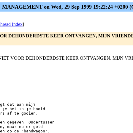
 MANAGEMENT on Wed, 29 Sep 1999 19:22:24 +0200 (
hread Index
]
NIET VOOR DEHONDERDSTE KEER ONTVANGEN, MIJN VRIE
 MAITTJE NIET VOOR DEHONDERDSTE KEER ONTVANGEN, MIJN
gt dat aan mij?

 je het in je hoofd

rs af te gooien.

en gegeven. Ondertussen

n, maar nu er geld

en op de "bandwagon".
