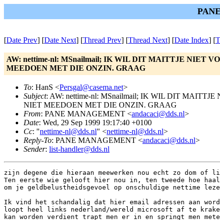
PANE
[
Date Prev
] [
Date Next
] [
Thread Prev
] [
Thread Next
] [
Date Index
] [
T
AW: nettime-nl: MSnailmail; IK WIL DIT MAITTJE 
MEEDOEN MET DIE ONZIN. GRAAG
To
: HanS <
Persgal@casema.net
>
Subject
: AW: nettime-nl: MSnailmail; IK WIL DIT
NIET MEEDOEN MET DIE ONZIN. GRAAG
From
: PANE MANAGEMENT <
andacaci@dds.nl
>
Date
: Wed, 29 Sep 1999 19:17:40 +0100
Cc
: "
nettime-nl@dds.nl
" <
nettime-nl@dds.nl
>
Reply-To
: PANE MANAGEMENT <
andacaci@dds.nl
>
Sender
:
list-handler@dds.nl
zijn degene die hieraan meewerken nou echt zo dom of li
Ten eerste wie gelooft hier nou in, ten tweede hoe haal
om je geldbelustheidsgevoel op onschuldige nettime leze
Ik vind het schandalig dat hier email adressen aan word
loopt heel links nederland/wereld microsoft af te krake
kan worden verdient trapt men er in en springt men mete