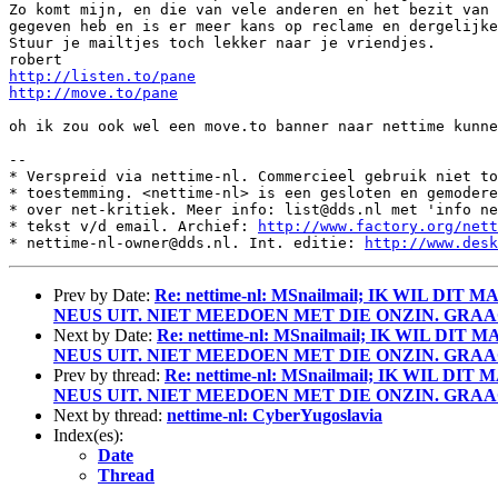
Zo komt mijn, en die van vele anderen en het bezit van 
gegeven heb en is er meer kans op reclame en dergelijke
Stuur je mailtjes toch lekker naar je vriendjes.

http://listen.to/pane
http://move.to/pane
oh ik zou ook wel een move.to banner naar nettime kunne
--

* Verspreid via nettime-nl. Commercieel gebruik niet to
* toestemming. <nettime-nl> is een gesloten en gemodere
* over net-kritiek. Meer info: list@dds.nl met 'info ne
* tekst v/d email. Archief: 
http://www.factory.org/nett
* nettime-nl-owner@dds.nl. Int. editie: 
http://www.desk
Prev by Date:
Re: nettime-nl: MSnailmail; IK WI
NEUS UIT. NIET MEEDOEN MET DIE ONZIN. GRA
Next by Date:
Re: nettime-nl: MSnailmail; IK WI
NEUS UIT. NIET MEEDOEN MET DIE ONZIN. GRA
Prev by thread:
Re: nettime-nl: MSnailmail; IK W
NEUS UIT. NIET MEEDOEN MET DIE ONZIN. GRA
Next by thread:
nettime-nl: CyberYugoslavia
Index(es):
Date
Thread