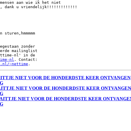
mensen aan wie ik het niet

, dank u vriendelijk!!!!!!!!!!!!!

n sturen,hmmmmm

egestaan zonder

erde mailinglist

ttime-nl' in de

ime-nl
. Contact:

.nl/~nettime
L DIT MAITTJE NIET VOOR DE HONDERDSTE KEER ONTVAN
AG
L DIT MAITTJE NIET VOOR DE HONDERDSTE KEER ONTVAN
AG
IL DIT MAITTJE NIET VOOR DE HONDERDSTE KEER ONTVA
AG