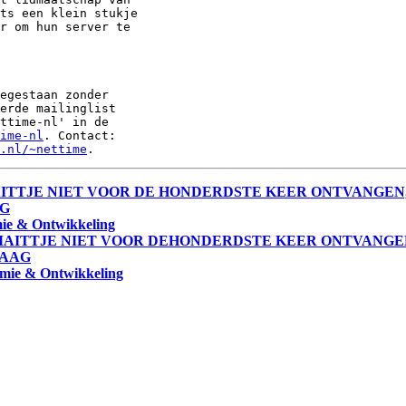
ts een klein stukje

r om hun server te

egestaan zonder

erde mailinglist

ttime-nl' in de

ime-nl
. Contact:

.nl/~nettime
L DIT MAITTJE NIET VOOR DE HONDERDSTE KEER ONTVAN
AG
omie & Ontwikkeling
IL DIT MAITTJE NIET VOOR DEHONDERDSTE KEER ONTVA
RAAG
nomie & Ontwikkeling