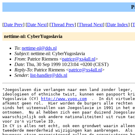
P
[
Date Prev
] [
Date Next
] [
Thread Prev
] [
Thread Next
] [
Date Index
] [
T
nettime-nl: CyberYugoslavia
To
:
nettime-nl@dds.nl
Subject
: nettime-nl: CyberYugoslavia
From
: Patrice Riemens <
patrice@xs4all.nl
>
Date
: Thu, 30 Sep 1999 10:23:04 +0200 (CEST)
Reply-To
: Patrice Riemens <
patrice@xs4all.nl
>
Sender
:
list-handler@dds.nl
"Joegoslaven die verlangen naar een land zonder leger, 
ideologieen of ethnische twist, kunnen een paspoort kri
Yugoslavia (CY) 
http://www.yugo.com
  .  In dit virtuele
afkomst geen rol.  Hier worden de burgers alle rechten 
sinds het uiteenvallen van Joegoslavie in 1991 in het e
ontnomen.  Nu al hebben zich een paar duizend Joegoslav
waarschijnlijk ook andere nationaliteiten) uit ruim tac
voor zo'n virtuele ID.

In CY is alles net echt, ook een grondwet waarin alleen
tweederde meerderheid wijzigingen kan aanbrengen.  Als 
bewoners staan geregistreerd zullen de organisatoren he