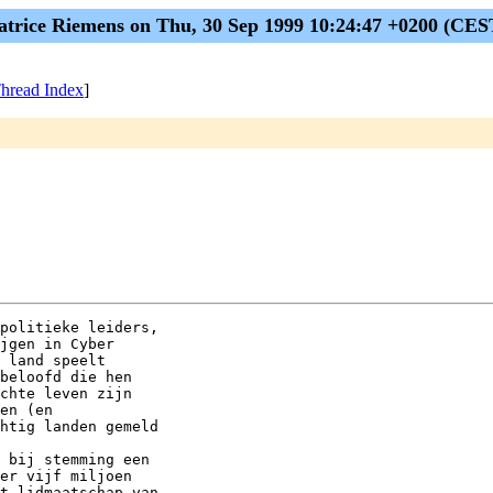
atrice Riemens on Thu, 30 Sep 1999 10:24:47 +0200 (CES
hread Index
]
politieke leiders,

jgen in Cyber

 land speelt

beloofd die hen

chte leven zijn

en (en

htig landen gemeld

 bij stemming een

er vijf miljoen

t lidmaatschap van
