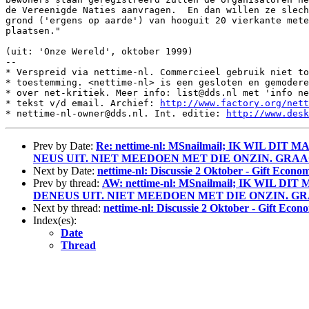
de Vereenigde Naties aanvragen.  En dan willen ze slech
grond ('ergens op aarde') van hooguit 20 vierkante mete
plaatsen."

(uit: 'Onze Wereld', oktober 1999)

--

* Verspreid via nettime-nl. Commercieel gebruik niet to
* toestemming. <nettime-nl> is een gesloten en gemodere
* over net-kritiek. Meer info: list@dds.nl met 'info ne
* tekst v/d email. Archief: 
http://www.factory.org/nett
* nettime-nl-owner@dds.nl. Int. editie: 
http://www.desk
Prev by Date:
Re: nettime-nl: MSnailmail; IK WI
NEUS UIT. NIET MEEDOEN MET DIE ONZIN. GRA
Next by Date:
nettime-nl: Discussie 2 Oktober - Gift Econ
Prev by thread:
AW: nettime-nl: MSnailmail; IK W
DENEUS UIT. NIET MEEDOEN MET DIE ONZIN. G
Next by thread:
nettime-nl: Discussie 2 Oktober - Gift Eco
Index(es):
Date
Thread