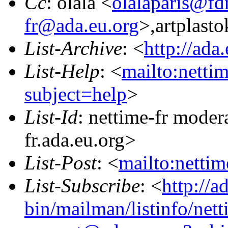
Cc
: olala <
olalaparis@fd
fr@ada.eu.org
>,artplasto
List-Archive
: <
http://ada
List-Help
: <
mailto:netti
subject=help
>
List-Id
: nettime-fr moder
fr.ada.eu.org>
List-Post
: <
mailto:netti
List-Subscribe
: <
http://a
bin/mailman/listinfo/nett