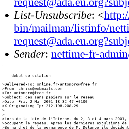
request@ada.eu.org?subj
List-Unsubscribe
: <
http:
bin/mailman/listinfo/nett
request@ada.eu.org?subj
Sender
:
nettime-fr-admi
--- début de citation

>Delivered-To: online.fr-antomoro@free.fr

>From: chrise@webmails.com

>To: antomoro@free.fr

>Subject: des sans papiers sur le reseau

>Date: Fri, 2 Mar 2001 18:32:47 +0100

>X-Originating-Ip: 212.198.208.29

>

>

>Lors de la fete de l'Internet du 2, 3 et 4 mars 2001, 
>occupent le reseau. Apres les dernieres expulsions de 
>Bernard et de la permanence de M. Delanoe ils decident