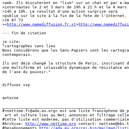
>web. Ils discuteront en "live" sur un chat et par e-ma
>internautes le 2 et 3 mars de 19h à 22 h et le 4 mars 
>14h à 19h. Le resultat d'une action surprise sera

>publie sur le site à la fin de la fete de l'Internet. 
>16 87 73

><
http://www.namediffusion.fr.st
>
http://www.namediffusi
--- fin de citation

je cite:

"cartographes sans lieu

Nous considérons que les Sans-Papiers sont les cartogra
contemporain.

Ils ont déjà changé la structure de Paris, inscrivant d
une multiforme et inlassable dynamique de résistance en
de l'axe du pouvoir."

diffusez svp

antoine

_____________________________________________

#<nettime-fr@ada.eu.org> est une liste francophone de p
 art et culture lies au Net; annonces et filtrage colle
#Cette liste est moderee, pas d'utilisation commerciale
#Archive: 
http://www.nettime.org
 contact: nettime@bbs.t
#Desabonnements 
http://ada.eu.org/cgi-bin/mailman/listi