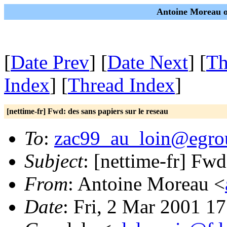
Antoine Moreau o
[
Date Prev
] [
Date Next
] [
Th
Index
] [
Thread Index
]
[nettime-fr] Fwd: des sans papiers sur le reseau
To
:
zac99_au_loin@egrou
Subject
: [nettime-fr] Fwd
From
: Antoine Moreau <
Date
: Fri, 2 Mar 2001 1