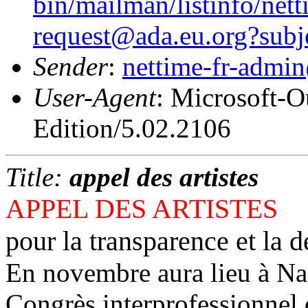
bin/mailman/listinfo/nett
request@ada.eu.org?subj
Sender
:
nettime-fr-admi
User-Agent
: Microsoft-
Edition/5.02.2106
Title:
appel des artistes
APPEL DES ARTISTES
pour la transparence et la d
En novembre aura lieu à Na
Congrès interprofessionnel 