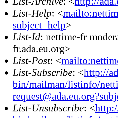
List-Archive
: <
http://ada
List-Help
: <
mailto:netti
subject=help
>
List-Id
: nettime-fr moder
fr.ada.eu.org>
List-Post
: <
mailto:netti
List-Subscribe
: <
http://a
bin/mailman/listinfo/nett
request@ada.eu.org?subj
List-Unsubscribe
: <
http: