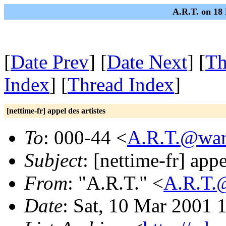
A.R.T. on 18
[
Date Prev
] [
Date Next
] [
Th
Index
] [
Thread Index
]
[nettime-fr] appel des artistes
To
: 000-44 <
A.R.T.@wan
Subject
: [nettime-fr] appe
From
: "A.R.T." <
A.R.T.
Date
: Sat, 10 Mar 2001 