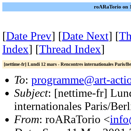
roARaTorio on 1
[
Date Prev
] [
Date Next
] [
Th
Index
] [
Thread Index
]
[nettime-fr] Lundi 12 mars - Rencontres internationales Paris/Be
To
:
programme@art-actio
Subject
: [nettime-fr] Lu
internationales Paris/Berl
From
: roARaTorio <
info