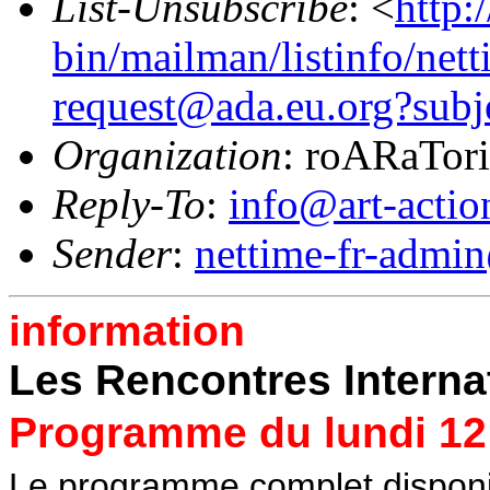
List-Unsubscribe
: <
http:
bin/mailman/listinfo/nett
request@ada.eu.org?subj
Organization
: roARaTor
Reply-To
:
info@art-actio
Sender
:
nettime-fr-admi
information
Les Rencontres Internat
Programme du lundi 12
Le programme complet disponi