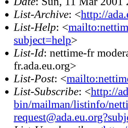
Date
: Sun, 11 Mar 2001
List-Archive
: <
http://ada
List-Help
: <
mailto:netti
subject=help
>
List-Id
: nettime-fr moder
fr.ada.eu.org>
List-Post
: <
mailto:netti
List-Subscribe
: <
http://a
bin/mailman/listinfo/nett
request@ada.eu.org?subj