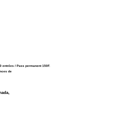
 10 entrées / Pass permanent 150F.
ances de
anada,