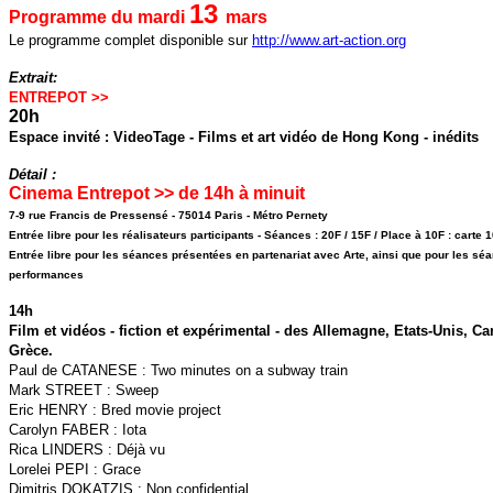
13
Programme du mardi
mars
Le programme complet disponible sur
http://www.art-action.org
Extrait:
ENTREPOT >>
20h
Espace invité : VideoTage - Films et art vidéo de Hong Kong - inédits
Détail :
Cinema Entrepot >> de 14h à minuit
7-9 rue Francis de Pressensé - 75014 Paris - Métro Pernety
Entrée libre pour les réalisateurs participants - Séances : 20F / 15F / Place à 10F : carte
Entrée libre pour les séances présentées en partenariat avec Arte, ainsi que pour les sé
performances
14h
Film et vidéos - fiction et expérimental - des Allemagne, Etats-Unis, C
Grèce.
Paul de CATANESE : Two minutes on a subway train
Mark STREET : Sweep
Eric HENRY : Bred movie project
Carolyn FABER : Iota
Rica LINDERS : Déjà vu
Lorelei PEPI : Grace
Dimitris DOKATZIS : Non confidential