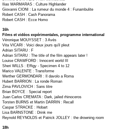
Ilias MARMARAS : Culture Highlander
Giovanni CIONI : La rumeur du monde 4 : Funambulite
Robert CASH : Cash Panorama
Robert CASH : Ecce Homo
16h
Films et vidéos expérimentales, programme international
Véronique MOUYSSET : 3 Avés
Vita VICARI : Voici deux jours qu'il pleut
Adrian SITARU : F
Adrian SITARU : The title of the film appears later !
Louise CRAWFORD : Innocent world III
Sheri WILLS : Effigy - Specimen 4 to 12
Marico VALENTE : Transforme
Werther GERMONDARI : Il davolo a Roma
Hubert BARRION : La ronde Roman
Zima PAVLOVICH : Sans titre
Brian BOYCE : Special report
Juan Carlos CREMATA : Dark, jailed rhinoceros
Torsten BURNS et Martin DARRIN : Recall
Caspar STRACKE : Hobart
Lisa BARNSTONE : Drink me
Reynold REYNOLDS et Patrick JOLLEY : the drowning room
18h