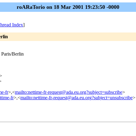
roARaTorio on 18 Mar 2001 19:23:50 -0000
hread Index
]
rlin
 Paris/Berlin
>
>
me-fr
>,<
mailto:nettime-fr-request@ada.eu.org?subject=subscribe
>
ttime-fr
>,<
mailto:nettime-fr-request@ada.eu.org?subject=unsubscribe
>