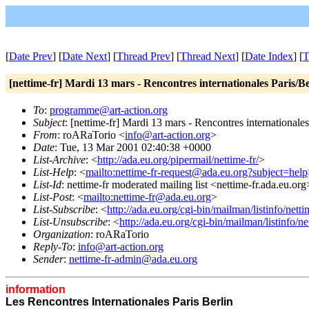
[
Date Prev
] [
Date Next
] [
Thread Prev
] [
Thread Next
] [
Date Index
] [
T
[nettime-fr] Mardi 13 mars - Rencontres internationales Paris/Be
To
:
programme@art-action.org
Subject
: [nettime-fr] Mardi 13 mars - Rencontres internationales
From
: roARaTorio <
info@art-action.org
>
Date
: Tue, 13 Mar 2001 02:40:38 +0000
List-Archive
: <
http://ada.eu.org/pipermail/nettime-fr/
>
List-Help
: <
mailto:nettime-fr-request@ada.eu.org?subject=help
List-Id
: nettime-fr moderated mailing list <nettime-fr.ada.eu.org
List-Post
: <
mailto:nettime-fr@ada.eu.org
>
List-Subscribe
: <
http://ada.eu.org/cgi-bin/mailman/listinfo/netti
List-Unsubscribe
: <
http://ada.eu.org/cgi-bin/mailman/listinfo/ne
Organization
: roARaTorio
Reply-To
:
info@art-action.org
Sender
:
nettime-fr-admin@ada.eu.org
information
Les Rencontres Internationales Paris Berlin