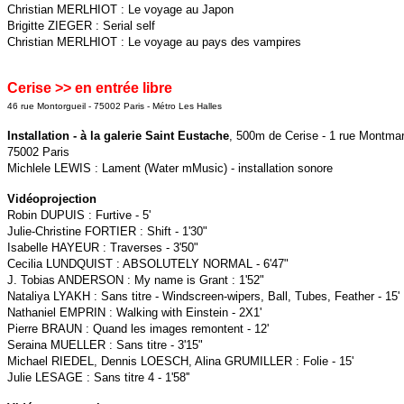
Christian MERLHIOT : Le voyage au Japon
Brigitte ZIEGER : Serial self
Christian MERLHIOT : Le voyage au pays des vampires
Cerise >> en entrée libre
46 rue Montorgueil - 75002 Paris - Métro Les Halles
Installation - à la galerie Saint Eustache
, 500m de Cerise - 1 rue Montmar
75002 Paris
Michlele LEWIS : Lament (Water mMusic) - installation sonore
Vidéoprojection
Robin DUPUIS : Furtive - 5'
Julie-Christine FORTIER : Shift - 1'30"
Isabelle HAYEUR : Traverses - 3'50"
Cecilia LUNDQUIST : ABSOLUTELY NORMAL - 6'47"
J. Tobias ANDERSON : My name is Grant : 1'52"
Nataliya LYAKH : Sans titre - Windscreen-wipers, Ball, Tubes, Feather - 15'
Nathaniel EMPRIN : Walking with Einstein - 2X1'
Pierre BRAUN : Quand les images remontent - 12'
Seraina MUELLER : Sans titre - 3'15"
Michael RIEDEL, Dennis LOESCH, Alina GRUMILLER : Folie - 15'
Julie LESAGE : Sans titre 4 - 1'58''