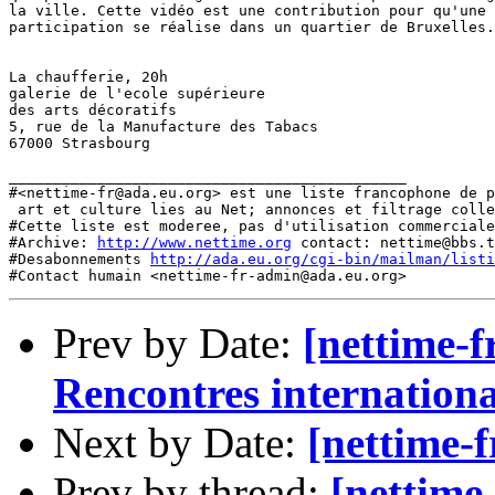
la ville. Cette vidéo est une contribution pour qu'une 
participation se réalise dans un quartier de Bruxelles.
La chaufferie, 20h

galerie de l'ecole supérieure 

des arts décoratifs

5, rue de la Manufacture des Tabacs 

67000 Strasbourg

_____________________________________________

#<nettime-fr@ada.eu.org> est une liste francophone de p
 art et culture lies au Net; annonces et filtrage colle
#Cette liste est moderee, pas d'utilisation commerciale
#Archive: 
http://www.nettime.org
 contact: nettime@bbs.t
#Desabonnements 
http://ada.eu.org/cgi-bin/mailman/listi
Prev by Date:
[nettime-f
Rencontres internationa
Next by Date:
[nettime-f
Prev by thread:
[nettime