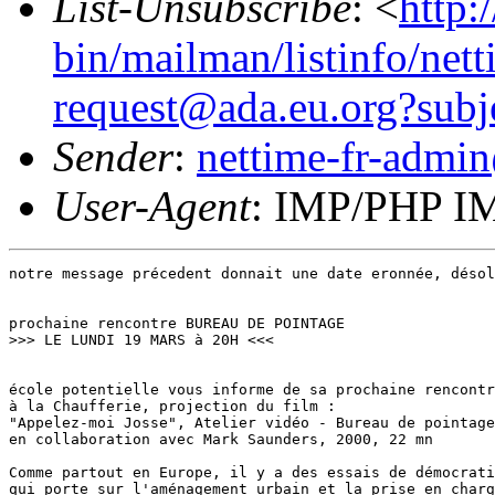
List-Unsubscribe
: <
http:
bin/mailman/listinfo/nett
request@ada.eu.org?subj
Sender
:
nettime-fr-admi
User-Agent
: IMP/PHP IM
notre message précedent donnait une date eronnée, désol
prochaine rencontre BUREAU DE POINTAGE

>>> LE LUNDI 19 MARS à 20H <<<

école potentielle vous informe de sa prochaine rencontr
à la Chaufferie, projection du film : 

"Appelez-moi Josse", Atelier vidéo - Bureau de pointage
en collaboration avec Mark Saunders, 2000, 22 mn

Comme partout en Europe, il y a des essais de démocrati
qui porte sur l'aménagement urbain et la prise en charg