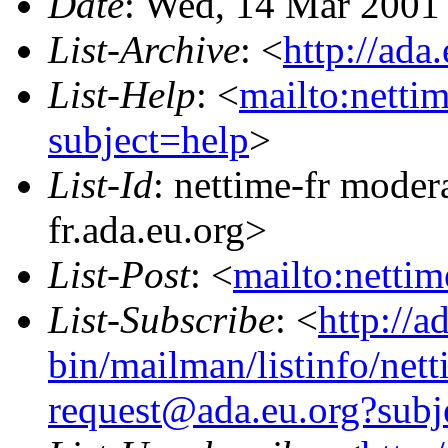
Date
: Wed, 14 Mar 2001
List-Archive
: <
http://ada
List-Help
: <
mailto:netti
subject=help
>
List-Id
: nettime-fr moder
fr.ada.eu.org>
List-Post
: <
mailto:netti
List-Subscribe
: <
http://a
bin/mailman/listinfo/nett
request@ada.eu.org?subj