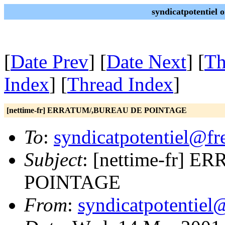
syndicatpotentiel 
[
Date Prev
] [
Date Next
] [
Th
Index
] [
Thread Index
]
[nettime-fr] ERRATUM/,BUREAU DE POINTAGE
To
:
syndicatpotentiel@fre
Subject
: [nettime-fr]
POINTAGE
From
:
syndicatpotentiel@