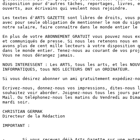
disposition pour d'autres tâches, reportages, livres, e
ouverts, aux écrivains qui veulent nous rejoindre.

Les textes d'ARTS GAZETTE sont libres de droits, vous p
avec pour seule obligation de mentionner le nom du sign
notre salaire, faire connaître dans le monde entier le 
En plus de votre ABONNEMENT GRATUIT vous pouvez nous ex
et communiqués de presse. Si nous les retenons nous en 
avons plus de cent mille lecteurs à votre disposition q
dans le monde entier. Tenez-nous au courant de vos proj
Vous ne nous dérangez jamais.

NOUS INTERESSENT : Les ARTS, tous les arts, et les NOUV
INFORMATIQUES, tous NOS LECTEURS ONT un ORDINATEUR. 

Si vous désirez abonner un ami gratuitement expédiez-no
Ecrivez-nous, donnez-nous vos impressions, dites-nous l
souhaitez voir aborder. Joignez-nous tous les jours par
Mail. Ou téléphonez-nous les matins du Vendredi au Dima
mardi soir.

CHRISTIAN GERMAK 

Directeur de la Rédaction

IMPORTANT : 

·	Si vous recevez déjà Arts Gazette sur une autre adresse, pour vous éviter
