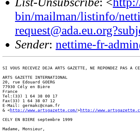
List-Unsubscribe
: <
http:
bin/mailman/listinfo/nett
request@ada.eu.org?subj
Sender
:
nettime-fr-admi
SI VOUS RECEVEZ DEJA ARTS GAZETTE, NE REPONDEZ PAS A CE
ARTS GAZETTE INTERNATIONAL 

20, rue Edouard GOERG 

77930 Cély en Bière 

France 

Tel:(33) 1 64 38 00 17 

Fax(33) 1 64 38 07 12 

E-Mail: germakc@cnam.fr 

& <
http://www.artsgazette.com/
>
http://www.artsgazette.c
CELY EN BIERE septembre 1999

Madame, Monsieur,
