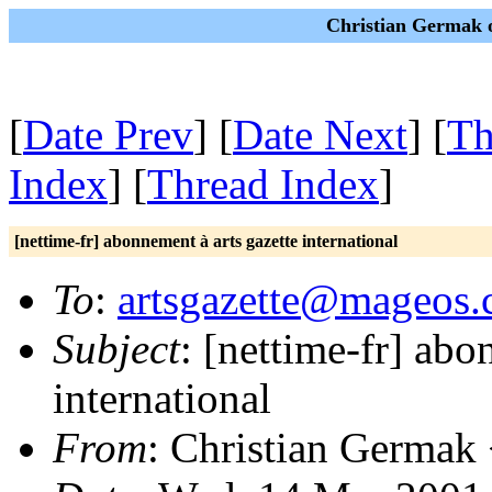
Christian Germak o
[
Date Prev
] [
Date Next
] [
Th
Index
] [
Thread Index
]
[nettime-fr] abonnement à arts gazette international
To
:
artsgazette@mageos
Subject
: [nettime-fr] abo
international
From
: Christian Germak