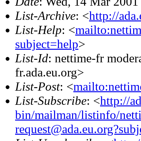
Date
: Wed, 14 Mar 2001
List-Archive
: <
http://ada
List-Help
: <
mailto:netti
subject=help
>
List-Id
: nettime-fr moder
fr.ada.eu.org>
List-Post
: <
mailto:netti
List-Subscribe
: <
http://a
bin/mailman/listinfo/nett
request@ada.eu.org?subj