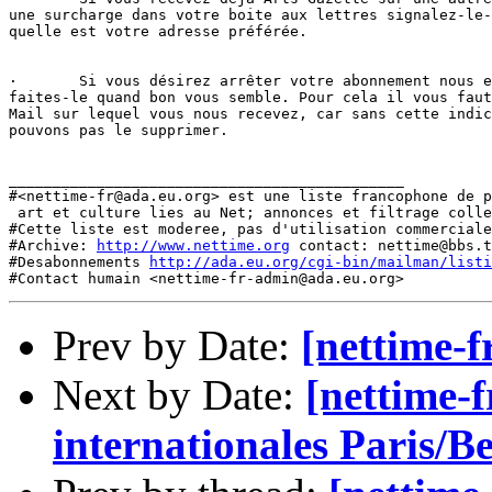
une surcharge dans votre boite aux lettres signalez-le-
quelle est votre adresse préférée.

·	Si vous désirez arrêter votre abonnement nous en serons peinés, mais

faites-le quand bon vous semble. Pour cela il vous faut
Mail sur lequel vous nous recevez, car sans cette indic
pouvons pas le supprimer. 

_____________________________________________

#<nettime-fr@ada.eu.org> est une liste francophone de p
 art et culture lies au Net; annonces et filtrage colle
#Cette liste est moderee, pas d'utilisation commerciale
#Archive: 
http://www.nettime.org
 contact: nettime@bbs.t
#Desabonnements 
http://ada.eu.org/cgi-bin/mailman/listi
Prev by Date:
[nettime-f
Next by Date:
[nettime-f
internationales Paris/Be