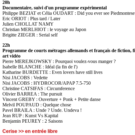
20h
Documentaire, suivi d'un programme expérimental
Philippe BEZIAT et Célia OUDART : Did you ever see Piedmontese h
Eric ORIOT : Plus tard / Later
Julien CHOLLAT NAMY
Christian MERLHIOT : le voyage au Japon
Brigitte ZIEGER : Serial self
22h
Programme de courts métrages allemands et français de fiction, f
art vidéo
Pierre MEREJKOWSKY : Pourquoi voulez-vous manger ?
Isabelle BLANCHE : Idéal (la fin de l')
Katharine BURDETTE : Even lovers have still lives
Nisi JACOBS : Vedette
Nisi JACOBS : HYDROCOR/APAP 7.5-750
Christine CATSIFAS : Circumference
Olivier BARREA : The pursuit
Vincent GREBY : Ouverture + Ponk + Petite danse
Melvil POUPAUD : Quelque chose
Pavel BRAILA : Unde ? Unde. Undeva !
Jean RUP : Kunst Vs Kapital
Benjamin PEUREY : 2 Saisons
Cerise >> en entrée libre