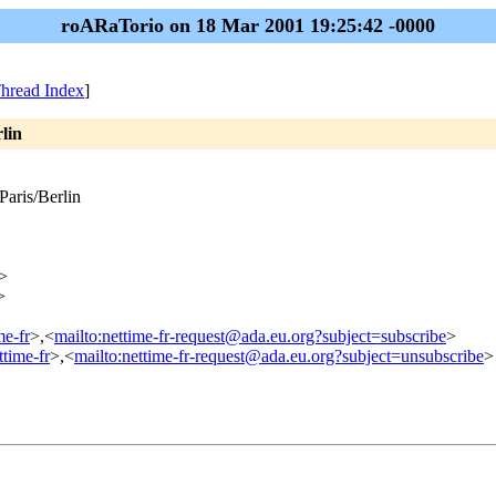
roARaTorio on 18 Mar 2001 19:25:42 -0000
hread Index
]
lin
Paris/Berlin
>
>
me-fr
>,<
mailto:nettime-fr-request@ada.eu.org?subject=subscribe
>
ttime-fr
>,<
mailto:nettime-fr-request@ada.eu.org?subject=unsubscribe
>