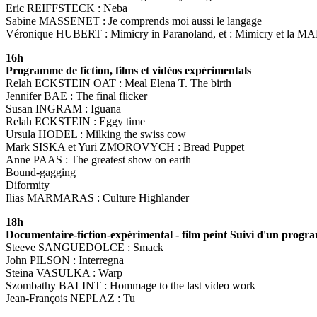
Eric REIFFSTECK : Neba
Sabine MASSENET : Je comprends moi aussi le langage
Véronique HUBERT : Mimicry in Paranoland, et : Mimicry et la M
16h
Programme de fiction, films et vidéos expérimentals
Relah ECKSTEIN OAT : Meal Elena T. The birth
Jennifer BAE : The final flicker
Susan INGRAM : Iguana
Relah ECKSTEIN : Eggy time
Ursula HODEL : Milking the swiss cow
Mark SISKA et Yuri ZMOROVYCH : Bread Puppet
Anne PAAS : The greatest show on earth
Bound-gagging
Diformity
Ilias MARMARAS : Culture Highlander
18h
Documentaire-fiction-expérimental - film peint Suivi d'un progr
Steeve SANGUEDOLCE : Smack
John PILSON : Interregna
Steina VASULKA : Warp
Szombathy BALINT : Hommage to the last video work
Jean-François NEPLAZ : Tu