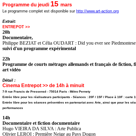
15
Programme du jeudi
mars
Le programme complet est disponible sur
http://www.art-action.org
Extrait:
ENTREPOT >>
20h
Documentaire,
Philippe BEZIAT et Célia OUDART : Did you ever see Piedmontese h
suivi d'un programme expérimental
22h
Programme de courts métrages allemands et français de fiction, f
art vidéo
Détail :
Cinema Entrepot >> de 14h à minuit
7-9 rue Francis de Pressensé - 75014 Paris - Métro Pernety
Entrée libre pour les réalisateurs participants - Séances : 20F / 15F / Place à 10F : carte
Entrée libre pour les séances présentées en partenariat avec Arte, ainsi que pour les sé
performances
14h
Documentaire et fiction documentaire
Hugo VIEIRA DA SILVA : Arte Publica
Olivier LEROI : Première Neige au Pays Dogon