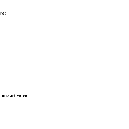
ADC
amme art vidéo