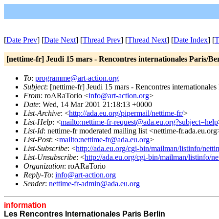
[
Date Prev
] [
Date Next
] [
Thread Prev
] [
Thread Next
] [
Date Index
] [
T
[nettime-fr] Jeudi 15 mars - Rencontres internationales Paris/Ber
To
:
programme@art-action.org
Subject
: [nettime-fr] Jeudi 15 mars - Rencontres internationales 
From
: roARaTorio <
info@art-action.org
>
Date
: Wed, 14 Mar 2001 21:18:13 +0000
List-Archive
: <
http://ada.eu.org/pipermail/nettime-fr/
>
List-Help
: <
mailto:nettime-fr-request@ada.eu.org?subject=help
List-Id
: nettime-fr moderated mailing list <nettime-fr.ada.eu.org
List-Post
: <
mailto:nettime-fr@ada.eu.org
>
List-Subscribe
: <
http://ada.eu.org/cgi-bin/mailman/listinfo/netti
List-Unsubscribe
: <
http://ada.eu.org/cgi-bin/mailman/listinfo/ne
Organization
: roARaTorio
Reply-To
:
info@art-action.org
Sender
:
nettime-fr-admin@ada.eu.org
information
Les Rencontres Internationales Paris Berlin