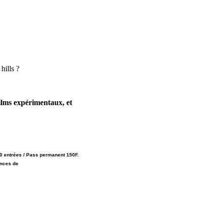
ills ?
ilms expérimentaux, et
 10 entrées / Pass permanent 150F.
ances de