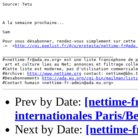
Source: Tetu

A la semaine prochaine...

Sam

Pour vous désabonner, rendez-vous simplement sur cette 
->  <
http://cgi.poplist.fr/@/u/protesta/nettime-fr@ada.
_____________________________________________

#<nettime-fr@ada.eu.org> est une liste francophone de p
 art et culture lies au Net; annonces et filtrage colle
#Cette liste est moderee, pas d'utilisation commerciale
#Archive: 
http://www.nettime.org
 contact: nettime@bbs.t
#Desabonnements 
http://ada.eu.org/cgi-bin/mailman/listi
Prev by Date:
[nettime-f
internationales Paris/Be
Next by Date:
[nettime-f