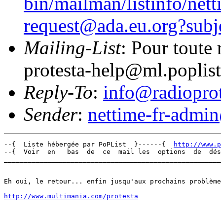
bin/mailman/listinfo/nett
request@ada.eu.org?subj
Mailing-List
: Pour toute 
protesta-help@ml.poplist.
Reply-To
:
info@radioprot
Sender
:
nettime-fr-admi
--{  Liste hébergée par PoPList  }------{  
http://www.p
--{  Voir  en   bas  de  ce  mail les  options  de  dés
_______________________________________________________
Eh oui, le retour... enfin jusqu'aux prochains problème
http://www.multimania.com/protesta