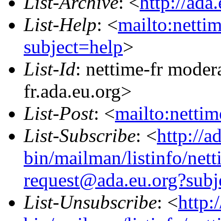
List-Archive
: <
http://ada
List-Help
: <
mailto:netti
subject=help
>
List-Id
: nettime-fr moder
fr.ada.eu.org>
List-Post
: <
mailto:netti
List-Subscribe
: <
http://a
bin/mailman/listinfo/nett
request@ada.eu.org?subj
List-Unsubscribe
: <
http: