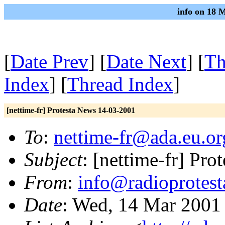
info on 18 
[
Date Prev
] [
Date Next
] [
Th
Index
] [
Thread Index
]
[nettime-fr] Protesta News 14-03-2001
To
:
nettime-fr@ada.eu.or
Subject
: [nettime-fr] Pr
From
:
info@radioprotest
Date
: Wed, 14 Mar 2001