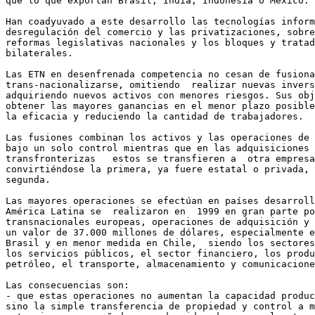
que lo que exportan Brasil, India, Indonesia o México.

Han coadyuvado a este desarrollo las tecnologías inform
desregulación del comercio y las privatizaciones, sobre
reformas legislativas nacionales y los bloques y tratad
bilaterales.

Las ETN en desenfrenada competencia no cesan de fusiona
trans-nacionalizarse, omitiendo  realizar nuevas invers
adquiriendo nuevos activos con menores riesgos. Sus obj
obtener las mayores ganancias en el menor plazo posible
la eficacia y reduciendo la cantidad de trabajadores.

Las fusiones combinan los activos y las operaciones de 
bajo un solo control mientras que en las adquisiciones

transfronterizas   estos se transfieren a  otra empresa
convirtiéndose la primera, ya fuere estatal o privada, 
segunda.

Las mayores operaciones se efectúan en países desarroll
América Latina se  realizaron en  1999 en gran parte po
transnacionales europeas, operaciones de adquisición y 
un valor de 37.000 millones de dólares, especialmente e
Brasil y en menor medida en Chile,  siendo los sectores
los servicios públicos, el sector financiero, los produ
petróleo, el transporte, almacenamiento y comunicacione
Las consecuencias son:

- que estas operaciones no aumentan la capacidad produc
sino la simple transferencia de propiedad y control a m