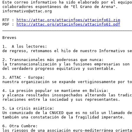
Este correo informativo ha sido elaborado por el equipo
colaboradores espontáneos de "El Grano de Arena".

informativo@attac.org

RTF : 
http://attac.org/attacinfoes/attacinfo61.zip
PDF : 
http://attac.org/attacinfoes/attacinfo61.pdf
_______________________________________________________
Breves

1.  A los lectores:

de regreso, retomamos el hilo de nuestro Informativo se
2. Transnacionales más poderosas que nunca:

la transnacionalización y las fusiones empresarias son 
del verdadero progreso equitativo y sustentable.

3. ATTAC - Europa:

nuestra organización se expande vertiginosamente por to
4. La presión popular se mantiene en Bolivia:

y alcanza resultados insospechados alterando las tradic
relaciones entre la sociedad y sus representantes.

5. La crisis asiática:

Un comunicado de la CNUCED que es no sólo un llamado de
también una constatación de la fragilidad imperante.

6. Otra Cumbre:

los riesgos de una asociación euro-mediterránea orienta