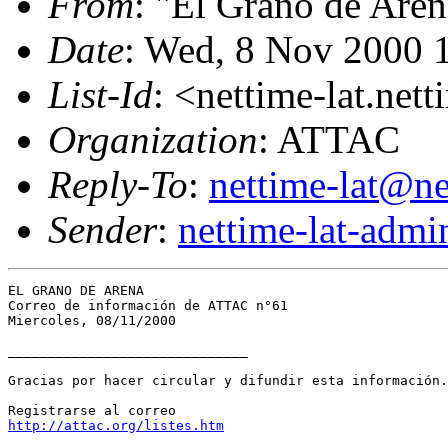
From
: "El Grano de Aren
Date
: Wed, 8 Nov 2000 
List-Id
: <nettime-lat.net
Organization
: ATTAC
Reply-To
:
nettime-lat@ne
Sender
:
nettime-lat-adm
EL GRANO DE ARENA

Correo de información de ATTAC n°61

Miercoles, 08/11/2000

______________________________

Gracias por hacer circular y difundir esta información.

http://attac.org/listes.htm