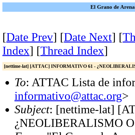
El Grano de Arena
[
Date Prev
] [
Date Next
] [
Th
Index
] [
Thread Index
]
[nettime-lat] [ATTAC] INFORMATIVO 61 - ¿NEOLIBER
To
: ATTAC Lista de info
informativo@attac.org
>
Subject
: [nettime-lat]
¿NEOLIBERALISMO 