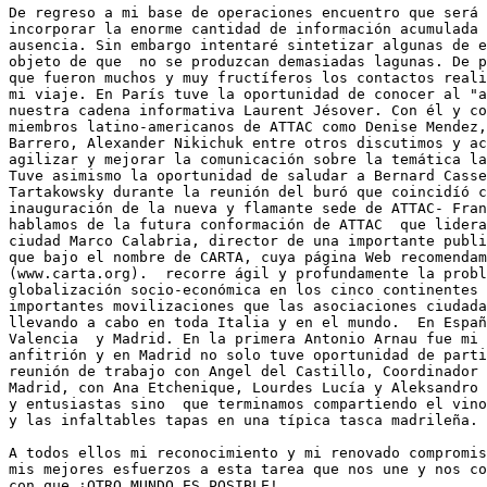
De regreso a mi base de operaciones encuentro que será 
incorporar la enorme cantidad de información acumulada 
ausencia. Sin embargo intentaré sintetizar algunas de e
objeto de que  no se produzcan demasiadas lagunas. De p
que fueron muchos y muy fructíferos los contactos reali
mi viaje. En París tuve la oportunidad de conocer al "a
nuestra cadena informativa Laurent Jésover. Con él y co
miembros latino-americanos de ATTAC como Denise Mendez,
Barrero, Alexander Nikichuk entre otros discutimos y ac
agilizar y mejorar la comunicación sobre la temática la
Tuve asimismo la oportunidad de saludar a Bernard Casse
Tartakowsky durante la reunión del buró que coincidíó c
inauguración de la nueva y flamante sede de ATTAC- Fran
hablamos de la futura conformación de ATTAC  que lidera
ciudad Marco Calabria, director de una importante publi
que bajo el nombre de CARTA, cuya página Web recomendam
(www.carta.org).  recorre ágil y profundamente la probl
globalización socio-económica en los cinco continentes 
importantes movilizaciones que las asociaciones ciudada
llevando a cabo en toda Italia y en el mundo.  En Españ
Valencia  y Madrid. En la primera Antonio Arnau fue mi 
anfitrión y en Madrid no solo tuve oportunidad de parti
reunión de trabajo con Angel del Castillo, Coordinador 
Madrid, con Ana Etchenique, Lourdes Lucía y Aleksandro 
y entusiastas sino  que terminamos compartiendo el vino
y las infaltables tapas en una típica tasca madrileña.

A todos ellos mi reconocimiento y mi renovado compromis
mis mejores esfuerzos a esta tarea que nos une y nos co
con que ¡OTRO MUNDO ES POSIBLE!
