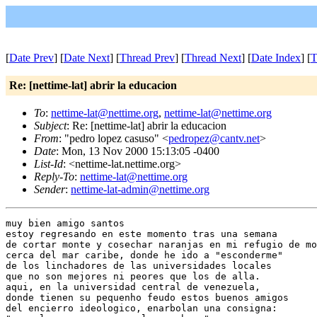
[
Date Prev
] [
Date Next
] [
Thread Prev
] [
Thread Next
] [
Date Index
] [
T
Re: [nettime-lat] abrir la educacion
To
:
nettime-lat@nettime.org
,
nettime-lat@nettime.org
Subject
: Re: [nettime-lat] abrir la educacion
From
: "pedro lopez casuso" <
pedropez@cantv.net
>
Date
: Mon, 13 Nov 2000 15:13:05 -0400
List-Id
: <nettime-lat.nettime.org>
Reply-To
:
nettime-lat@nettime.org
Sender
:
nettime-lat-admin@nettime.org
muy bien amigo santos

estoy regresando en este momento tras una semana

de cortar monte y cosechar naranjas en mi refugio de mo
cerca del mar caribe, donde he ido a "esconderme"

de los linchadores de las universidades locales

que no son mejores ni peores que los de alla.

aqui, en la universidad central de venezuela,

donde tienen su pequenho feudo estos buenos amigos

del encierro ideologico, enarbolan una consigna:
