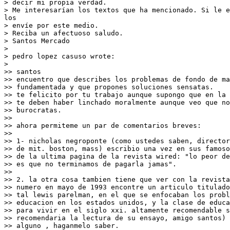
> decir mi propia verdad.

> Me interesarían los textos que ha mencionado. Si le e
los

> envíe por este medio.

> Reciba un afectuoso saludo.

> Santos Mercado

>

> pedro lopez casuso wrote:

>

>> santos

>> encuentro que describes los problemas de fondo de ma
>> fundamentada y que propones soluciones sensatas.

>> te felicito por tu trabajo aunque supongo que en la 
>> te deben haber linchado moralmente aunque veo que no
>> burocratas.

>>

>> ahora permiteme un par de comentarios breves:

>>

>> 1- nicholas negroponte (como ustedes saben, director
>> de mit. boston, mass) escribio una vez en sus famoso
>> de la ultima pagina de la revista wired: "lo peor de
>> es que no terminamos de pagarla jamas".

>>

>> 2. la otra cosa tambien tiene que ver con la revista
>> numero en mayo de 1993 encontre un articulo titulado
>> tal lewis parelman, en el que se enfocaban los probl
>> educacion en los estados unidos, y la clase de educa
>> para vivir en el siglo xxi. altamente recomendable s
>> recomendaria la lectura de su ensayo, amigo santos) 
>> alguno , haganmelo saber.
