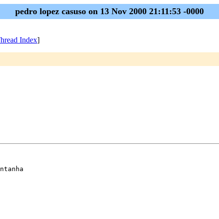
pedro lopez casuso on 13 Nov 2000 21:11:53 -0000
hread Index
]
ntanha
