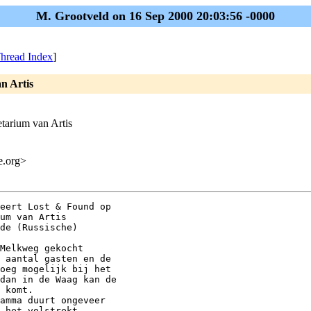
M. Grootveld on 16 Sep 2000 20:03:56 -0000
hread Index
]
n Artis
etarium van Artis
me.org>
eert Lost & Found op

um van Artis

de (Russische)

Melkweg gekocht

 aantal gasten en de

oeg mogelijk bij het

dan in de Waag kan de

 komt.

amma duurt ongeveer

 het volstrekt
