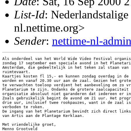
Date
: Sat, 16 Sep 2000 
List-Id
: Nederlandstalige
nl.nettime.org>
Sender
:
nettime-nl-admi
Als onderdeel van het World Wide Video Festival organis
zondag 17 september een speciale avond in het Planetari
Amsterdam, die gedeeltelijk in het teken zal staan van 
ruimtevaart.

Kaartjes kosten fl 15,- en kunnen zondag overdag in de 
worden en vanaf 20.30 uur aan de zaal. Gezien het grote
te verwachten toeloop verdient het aanbeveling om zo vr
Planetarium te zijn. Ondanks de grotere zaalcapaciteit 
organisatie absoluut niet garanderen dat iedereen er in
Zoals gebruikelijk begint de avond om 21 uur. Het progr
drie uur, inclusief twee rookpauzes, want in de zaal is
verboden te roken.

De ingang van het Planetarium bevindt zich direct links
van Artis aan de Plantage Kerklaan.

Met vriendelijke groet,

Menno Grootveld
