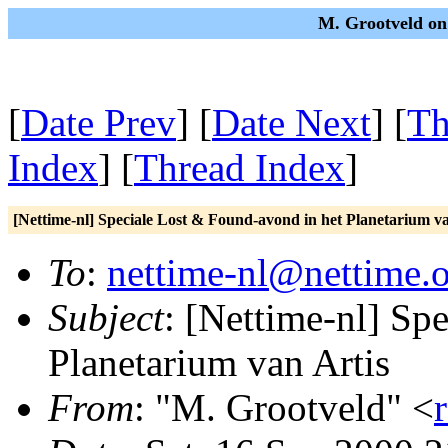
M. Grootveld on
[
Date Prev
] [
Date Next
] [
Th
Index
] [
Thread Index
]
[Nettime-nl] Speciale Lost & Found-avond in het Planetarium va
To
:
nettime-nl@nettime.
Subject
: [Nettime-nl] Sp
Planetarium van Artis
From
: "M. Grootveld" <