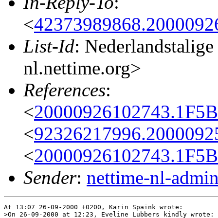
In-Reply-To
:
<
42373989868.2000092
List-Id
: Nederlandstalige
nl.nettime.org>
References
:
<
20000926102743.1F5BD
<
92326217996.2000092
<
20000926102743.1F5BD
Sender
:
nettime-nl-admi
At 13:07 26-09-2000 +0200, Karin Spaink wrote:

>On 26-09-2000 at 12:23, Eveline Lubbers kindly wrote:
