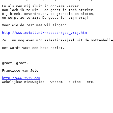
En als men mij sluit in donkere kerker

Dan lach ik ze uit - de geest is toch sterker.

Hij breekt onverdroten, de grendels en sloten,

en werpt ze terzij: De gedachten zijn vrij!

Voor wie de rest mee wil zingen:

http://www.xs4all.nl/~robbsch/ged_vrij.htm
Zo.. nu nog even m'n Palestina-sjaal uit de mottenballe
Het wordt vast een hete herfst.

groet, groet,

Francisco van Jole

http://www.2525.com
wekelijkse nieuwsgids - webcam - e-zine - etc.
