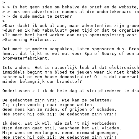
>

> > Is het geen idee om behalve de brief en de website,

> > ook een advertentie namens al die ondertekenaars in

> > de oude media te zetten?

>

>Daar dacht ik ook al aan, maar advertenties zijn gruwe
>duur en ik heb *absuluut* geen tijd om dat te organise
>Ik moet heel hard werken aan mijn openingslezing voor

>Screening Violence...

Dat moet je modern aanpakken, laten sponsoren dus. Bron
hmm... dat lijkt me wel wat voor Spa of Sourcy of een a
bronwaterfabrikant.

Iets anders. Het is natuurlijk leuk al dat elektronisch
inmiddels begint m'n bloed te jeuken waar ik niet krabb
schreeuwt om een heuse demonstratie! Of is dat ouderwet
minder belangrijk dan brandstof?

Ondertussen zit ik de hele dag al strijdliederen te dra
De gedachten zijn vrij. Wie kan ze beletten?

Zij ijlen voorbij naar eigene wetten.

Geen mens kan ze raden, of grijpen of schaden,

Hoe sterk hij ook zij: De gedachten zijn vrij!

Ik denk, wat ik wil. Wie zal 't mij verbieden?

Mijn denken gaat stil, waarheen het wil vlieden.

Mijn wens en verlangen, neemt niemand gevangen,

Hoe sterk hij ook zij: De gedachten zijn vrij!
