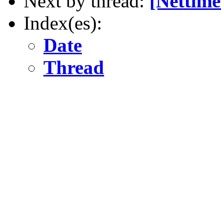
Next by thread:
[Nettime
Index(es):
Date
Thread