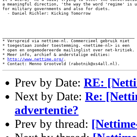
a meaningful direction, 'the way the word 'regime' is u
for military governments and also for diets. 

  - Daniel Richler: Kicking Tomorrow

______________________________________________________

* Verspreid via nettime-nl. Commercieel gebruik niet

* toegestaan zonder toestemming. <nettime-nl> is een

* open en ongemodereerde mailinglist over net-kritiek.

* Meer info, archief & anderstalige edities:

* 
http://www.nettime.org/
.

Prev by Date:
RE: [Nett
Next by Date:
Re: [Nett
advertentie?
Prev by thread:
[Nettime-