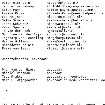
Peter Olsthoorn         <peter@planet.nl>

Jacqueline Oskamp       <101544.3522@compuserve.com>

Simon Payn              <simon.payn@Expatica.com>

Frieda Pruim            <Frieda.Pruim@weekbladpers.nl>

Leo Reijnen             <leotron@xs4all.nl>

Selma Schepel           <selmaschepel@hetnet.nl>

Ineke Schwartz          <ischwa@xs4all.nl>

Karin Spaink            <kspaink@xs4all.nl>

Jo van der Spek         <jo@xs4all.nl>

Nicoline van der Sijs   <nvdsijs@euronet.nl>

Ingeborg van Teeseling  <ingeborgvt@wxs.nl>

Harrie Willems          <hawe@worldonline.nl>

Bernadette de Wit       <bbdewit@planet.nl>

Femke van Zeijl         <fvzeijl@casema.net>

Ondertekenaars, advocaat:

Phon van den Biesen     advocaat

Michiel Pestman         advocaat

Ties Prakken            advocaat en hoogleraar

Marq F. Wijngaarden     advocaat en mede-voorzitter Coo
- K -

-- 

It's weird,' he'd said, trying to steer the conversatio