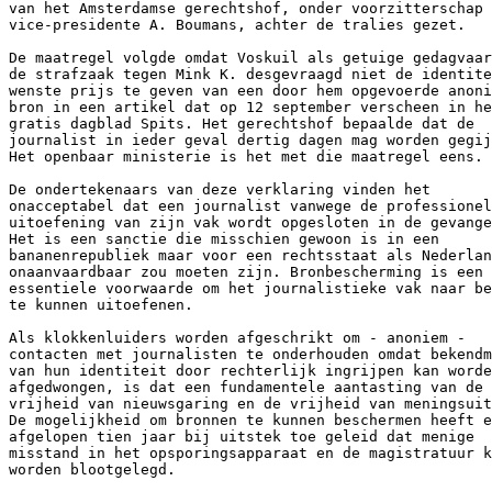
van het Amsterdamse gerechtshof, onder voorzitterschap 
vice-presidente A. Boumans, achter de tralies gezet.

De maatregel volgde omdat Voskuil als getuige gedagvaar
de strafzaak tegen Mink K. desgevraagd niet de identite
wenste prijs te geven van een door hem opgevoerde anoni
bron in een artikel dat op 12 september verscheen in he
gratis dagblad Spits. Het gerechtshof bepaalde dat de

journalist in ieder geval dertig dagen mag worden gegij
Het openbaar ministerie is het met die maatregel eens.

De ondertekenaars van deze verklaring vinden het

onacceptabel dat een journalist vanwege de professionel
uitoefening van zijn vak wordt opgesloten in de gevange
Het is een sanctie die misschien gewoon is in een

bananenrepubliek maar voor een rechtsstaat als Nederlan
onaanvaardbaar zou moeten zijn. Bronbescherming is een

essentiele voorwaarde om het journalistieke vak naar be
te kunnen uitoefenen.

Als klokkenluiders worden afgeschrikt om - anoniem -

contacten met journalisten te onderhouden omdat bekendm
van hun identiteit door rechterlijk ingrijpen kan worde
afgedwongen, is dat een fundamentele aantasting van de

vrijheid van nieuwsgaring en de vrijheid van meningsuit
De mogelijkheid om bronnen te kunnen beschermen heeft e
afgelopen tien jaar bij uitstek toe geleid dat menige

misstand in het opsporingsapparaat en de magistratuur k
worden blootgelegd.
