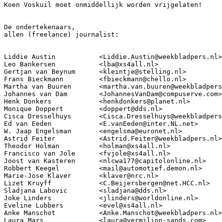
Koen Voskuil moet onmiddellijk worden vrijgelaten!

De ondertekenaars,

allen (freelance) journalist:

Liddie Austin           <Liddie.Austin@weekbladpers.nl>

Leo Bankersen           <lba@xs4all.nl>

Gertjan van Beynum      <kleintje@stelling.nl>

Frans Bieckmann         <fbieckmann@chello.nl>

Martha van Buuren       <martha.van.buuren@weekbladpers
Johannes van Dam        <JohannesVanDam@compuserve.com>

Henk Donkers            <henkdonkers@planet.nl>

Monique Doppert         <doppert@dds.nl>

Cisca Dresselhuys       <Cisca.Dresselhuys@weekbladpers
Ed van Eeden            <E.vanEeden@inter.NL.net>

W. Jaap Engelsman       <engelsma@euronet.nl>

Astrid Feiter           <Astrid.Feiter@weekbladpers.nl>

Theodor Holman          <holman@xs4all.nl>

Francisco van Jole      <fvjole@xs4all.nl>

Joost van Kasteren      <nlcwa177@capitolonline.nl>

Robbert Keegel          <mail@automotief.demon.nl>

Marie-Jose Klaver       <klaver@nrc.nl>

Lizet Kruyff            <C.Beijersbergen@net.HCC.nl>

Sladjana Labovic        <sladjana@dds.nl>

Joke Linders            <jlinders@worldonline.nl>

Eveline Lubbers         <evel@xs4all.nl>

Anke Manschot           <Anke.Manschot@weekbladpers.nl>

Laura Mars              <laura@vermilion-sands.com>
