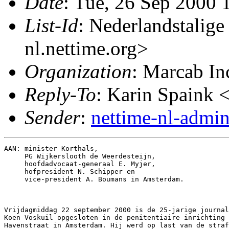
Date
: Tue, 26 Sep 2000
List-Id
: Nederlandstalige
nl.nettime.org>
Organization
: Marcab In
Reply-To
: Karin Spaink 
Sender
:
nettime-nl-admi
AAN: minister Korthals,

     PG Wijkerslooth de Weerdesteijn,

     hoofdadvocaat-generaal E. Myjer,

     hofpresident N. Schipper en

     vice-president A. Boumans in Amsterdam.

Vrijdagmiddag 22 september 2000 is de 25-jarige journal
Koen Voskuil opgesloten in de penitentiaire inrichting

Havenstraat in Amsterdam. Hij werd op last van de straf