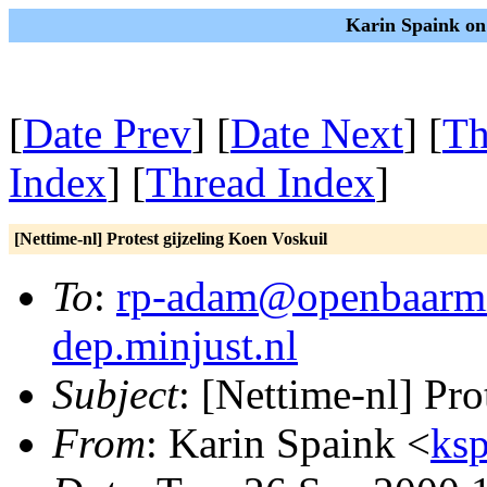
Karin Spaink on
[
Date Prev
] [
Date Next
] [
Th
Index
] [
Thread Index
]
[Nettime-nl] Protest gijzeling Koen Voskuil
To
:
rp-adam@openbaarmin
dep.minjust.nl
Subject
: [Nettime-nl] Pro
From
: Karin Spaink <
ksp