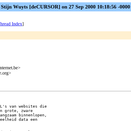
Stijn Wuyts [deCURSOR] on 27 Sep 2000 10:18:56 -0000
hread Index
]
ternet.be>
me.org>
L's van websites die

n grote, zware

angzaam binnenlopen,

eelheid data een
