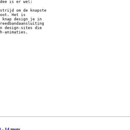
strijd om de knapste

oot. Het is

 knap design je in

reedbandaansluiting

n design-sites die

h-animaties.

3 - 14 msgs