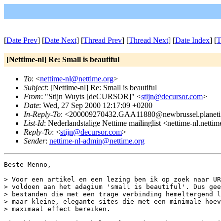
[
Date Prev
] [
Date Next
] [
Thread Prev
] [
Thread Next
] [
Date Index
] [
T
[Nettime-nl] Re: Small is beautiful
To
: <
nettime-nl@nettime.org
>
Subject
: [Nettime-nl] Re: Small is beautiful
From
: "Stijn Wuyts [deCURSOR]" <
stijn@decursor.com
>
Date
: Wed, 27 Sep 2000 12:17:09 +0200
In-Reply-To
: <200009270432.GAA11880@newbrussel.planetin
List-Id
: Nederlandstalige Nettime mailinglist <nettime-nl.netti
Reply-To
: <
stijn@decursor.com
>
Sender
:
nettime-nl-admin@nettime.org
Beste Menno,

> Voor een artikel en een lezing ben ik op zoek naar UR
> voldoen aan het adagium 'small is beautiful'. Dus gee
> bestanden die met een trage verbinding hemeltergend l
> maar kleine, elegante sites die met een minimale hoev
> maximaal effect bereiken.
