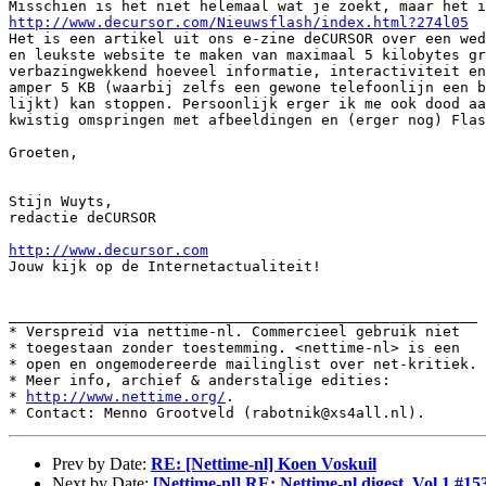
http://www.decursor.com/Nieuwsflash/index.html?274l05
Het is een artikel uit ons e-zine deCURSOR over een wed
en leukste website te maken van maximaal 5 kilobytes gr
verbazingwekkend hoeveel informatie, interactiviteit en
amper 5 KB (waarbij zelfs een gewone telefoonlijn een b
lijkt) kan stoppen. Persoonlijk erger ik me ook dood aa
kwistig omspringen met afbeeldingen en (erger nog) Flas
Groeten,

Stijn Wuyts,

redactie deCURSOR

http://www.decursor.com
Jouw kijk op de Internetactualiteit!

______________________________________________________

* Verspreid via nettime-nl. Commercieel gebruik niet

* toegestaan zonder toestemming. <nettime-nl> is een

* open en ongemodereerde mailinglist over net-kritiek.

* Meer info, archief & anderstalige edities:

* 
http://www.nettime.org/
.

Prev by Date:
RE: [Nettime-nl] Koen Voskuil
Next by Date:
[Nettime-nl] RE: Nettime-nl digest, Vol 1 #15