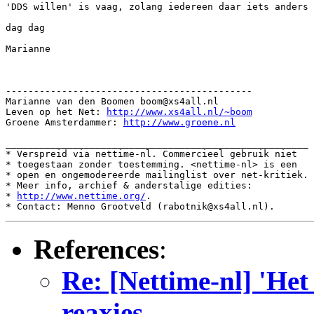
'DDS willen' is vaag, zolang iedereen daar iets anders 
dag dag

Marianne

--------------------------------------------

Marianne van den Boomen boom@xs4all.nl

Leven op het Net: 
http://www.xs4all.nl/~boom
Groene Amsterdammer: 
http://www.groene.nl
______________________________________________________

* Verspreid via nettime-nl. Commercieel gebruik niet

* toegestaan zonder toestemming. <nettime-nl> is een

* open en ongemodereerde mailinglist over net-kritiek.

* Meer info, archief & anderstalige edities:

* 
http://www.nettime.org/
.

References
:
Re: [Nettime-nl] 'Het
reaxies...