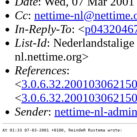
Date
: Wed, 07 Mar 2001
Cc
:
nettime-nl@nettime.
In-Reply-To
: <
p04320467
List-Id
: Nederlandstalige
nl.nettime.org>
References
:
<
3.0.6.32.200103062150
<
3.0.6.32.200103062150
Sender
:
nettime-nl-admi
At 01:33 07-03-2001 +0100, ReindeR Rustema wrote:
