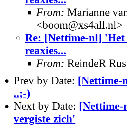
From:
Marianne va
<boom@xs4all.nl>
Re: [Nettime-nl] 'Het
reaxies...
From:
ReindeR Rus
Prev by Date:
[Nettime-n
..;-)
Next by Date:
[Nettime-
vergiste zich'