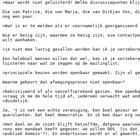
>Waar wordt niet geluisterd? Welke discussiepunten blij
Die van Patrice, die van Marja, die van Dirkjan Vos, di
nog een paar. 

>Wat is er te melden als er voornamelijk georganiseerd 
Wie er bezig zijn, waarmee ze bezig zijn, wie contactpe
wilt aanhaken. 

>je niet mee lastig gevallen worden kan ik je verzekere
Een heleboel mensen willen dat wel, kan ik je verzekere
luisteren naar wat ze zeggen op de mailinglist.

>principiële keuzes worden openbaar gemaakt. Zijn al ge
Waarom gebeurt dat afwegingsproces niet openbaar? 

>bekritiseerd of als vanzelfsprekend gezien. Hoe openba
>vraag ik me de hele tijd af, iedereen verwacht wat and
>duidelijk.

Ja, 't is net een echte vereniging. Een boel gezeur en 
querulanten. Dat heet democratie. En ik ben daar erg vo
>Het doel en de inzet blijft hetzelfde, datgene waarvoo
>ons een mandaat heeft gegeven: we willen DDS  (is dat 
>publiek domein'?). En ondertussen wordt er al gewerkt.
