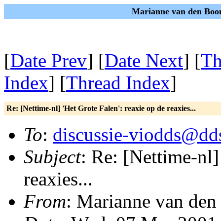
Marianne van den Boom
[
Date Prev
] [
Date Next
] [
Th
Index
] [
Thread Index
]
Re: [Nettime-nl] 'Het Grote Falen': reaxie op de reaxies...
To
:
discussie-viodds@dds
Subject
: Re: [Nettime-nl]
reaxies...
From
: Marianne van de