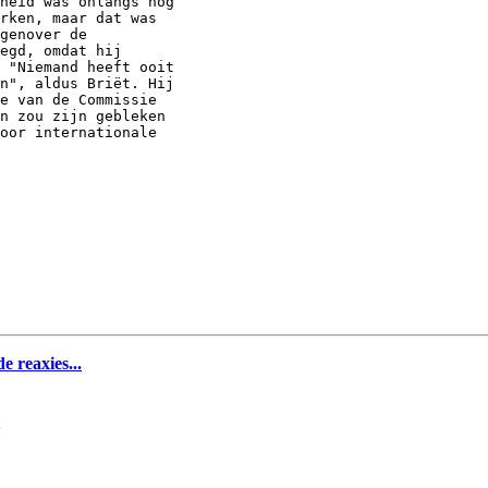
heid was onlangs nog 

rken, maar dat was 

genover de 

egd, omdat hij 

 "Niemand heeft ooit 

n", aldus Briët. Hij 

e van de Commissie 

n zou zijn gebleken 

oor internationale 

e reaxies...