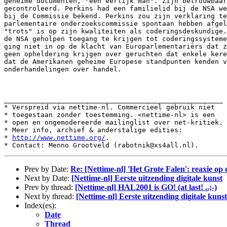
geheime documenten, "een eerlijk man". Zijn betrouwbaar
gecontroleerd. Perkins had een familielid bij de NSA we
bij de Commissie bekend. Perkins zou zijn verklaring te
parlementaire onderzoekscommissie spontaan hebben afgel
"trots" is op zijn kwaliteiten als coderingsdeskundige.
de NSA geholpen toegang te krijgen tot coderingssysteme
ging niet in op de klacht van Europarlementariërs dat z
geen opheldering krijgen over geruchten dat enkele kere
dat de Amerikanen geheime Europese standpunten kenden v
onderhandelingen over handel.

______________________________________________________

* Verspreid via nettime-nl. Commercieel gebruik niet

* toegestaan zonder toestemming. <nettime-nl> is een

* open en ongemodereerde mailinglist over net-kritiek.

* Meer info, archief & anderstalige edities:

* 
http://www.nettime.org/
.

Prev by Date:
Re: [Nettime-nl] 'Het Grote Falen': reaxie op d
Next by Date:
[Nettime-nl] Eerste uitzending digitale kunst
Prev by thread:
[Nettime-nl] HAL2001 is GO! (at last! ..;-)
Next by thread:
[Nettime-nl] Eerste uitzending digitale kunst
Index(es):
Date
Thread