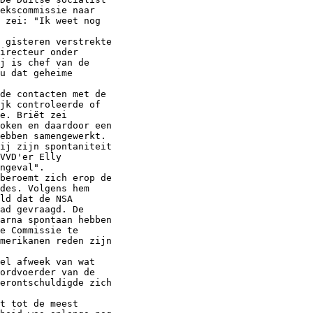
ekscommissie naar 

 zei: "Ik weet nog 

 gisteren verstrekte 

irecteur onder 

j is chef van de 

u dat geheime 

de contacten met de 

jk controleerde of 

e. Briët zei 

oken en daardoor een 

ebben samengewerkt.

ij zijn spontaniteit 

VVD'er Elly 

ngeval".

beroemt zich erop de 

des. Volgens hem 

ld dat de NSA 

ad gevraagd. De 

arna spontaan hebben 

e Commissie te 

merikanen reden zijn 

el afweek van wat 

ordvoerder van de 

erontschuldigde zich 

t tot de meest 
