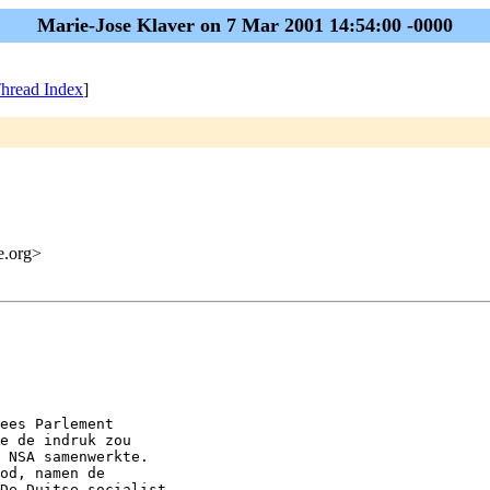
Marie-Jose Klaver on 7 Mar 2001 14:54:00 -0000
hread Index
]
me.org>
ees Parlement 

e de indruk zou 

 NSA samenwerkte.

od, namen de 

De Duitse socialist 
