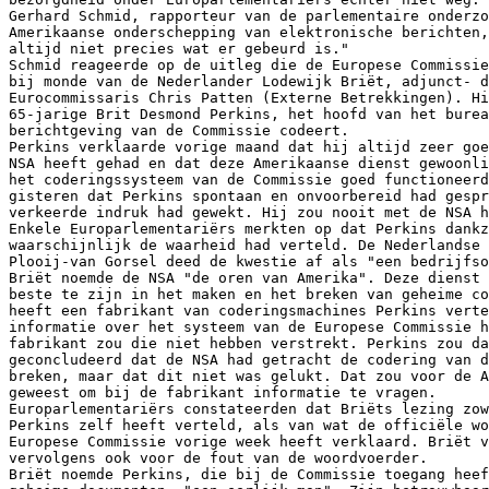
Gerhard Schmid, rapporteur van de parlementaire onderzo
Amerikaanse onderschepping van elektronische berichten,
altijd niet precies wat er gebeurd is."

Schmid reageerde op de uitleg die de Europese Commissie
bij monde van de Nederlander Lodewijk Briët, adjunct- d
Eurocommissaris Chris Patten (Externe Betrekkingen). Hi
65-jarige Brit Desmond Perkins, het hoofd van het burea
berichtgeving van de Commissie codeert.

Perkins verklaarde vorige maand dat hij altijd zeer goe
NSA heeft gehad en dat deze Amerikaanse dienst gewoonli
het coderingssysteem van de Commissie goed functioneerd
gisteren dat Perkins spontaan en onvoorbereid had gespr
verkeerde indruk had gewekt. Hij zou nooit met de NSA h
Enkele Europarlementariërs merkten op dat Perkins dankz
waarschijnlijk de waarheid had verteld. De Nederlandse 
Plooij-van Gorsel deed de kwestie af als "een bedrijfso
Briët noemde de NSA "de oren van Amerika". Deze dienst 
beste te zijn in het maken en het breken van geheime co
heeft een fabrikant van coderingsmachines Perkins verte
informatie over het systeem van de Europese Commissie h
fabrikant zou die niet hebben verstrekt. Perkins zou da
geconcludeerd dat de NSA had getracht de codering van d
breken, maar dat dit niet was gelukt. Dat zou voor de A
geweest om bij de fabrikant informatie te vragen.

Europarlementariërs constateerden dat Briëts lezing zow
Perkins zelf heeft verteld, als van wat de officiële wo
Europese Commissie vorige week heeft verklaard. Briët v
vervolgens ook voor de fout van de woordvoerder.

Briët noemde Perkins, die bij de Commissie toegang heef