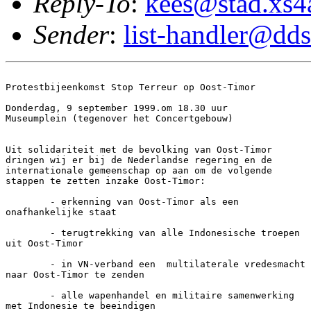
Reply-To
:
kees@stad.xs4a
Sender
:
list-handler@dds
Protestbijeenkomst Stop Terreur op Oost-Timor

Donderdag, 9 september 1999.om 18.30 uur 

Museumplein (tegenover het Concertgebouw) 

Uit solidariteit met de bevolking van Oost-Timor 

dringen wij er bij de Nederlandse regering en de 

internationale gemeenschap op aan om de volgende 

stappen te zetten inzake Oost-Timor:

	- erkenning van Oost-Timor als een 

onafhankelijke staat 

	- terugtrekking van alle Indonesische troepen 

uit Oost-Timor

	- in VN-verband een  multilaterale vredesmacht 

naar Oost-Timor te zenden

	- alle wapenhandel en militaire samenwerking 

met Indonesie te beeindigen
