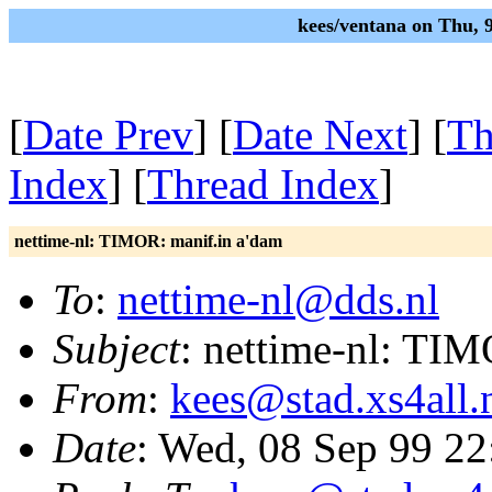
kees/ventana on Thu, 
[
Date Prev
] [
Date Next
] [
Th
Index
] [
Thread Index
]
nettime-nl: TIMOR: manif.in a'dam
To
:
nettime-nl@dds.nl
Subject
: nettime-nl: TIM
From
:
kees@stad.xs4all.
Date
: Wed, 08 Sep 99 2