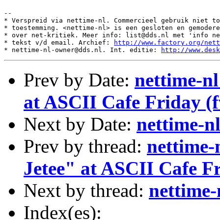
--

* Verspreid via nettime-nl. Commercieel gebruik niet to
* toestemming. <nettime-nl> is een gesloten en gemodere
* over net-kritiek. Meer info: list@dds.nl met 'info ne
* tekst v/d email. Archief: 
http://www.factory.org/nett
* nettime-nl-owner@dds.nl. Int. editie: 
http://www.desk
Prev by Date:
nettime-n
at ASCII Cafe Friday (
Next by Date:
nettime-n
Prev by thread:
nettime-
Jetee" at ASCII Cafe F
Next by thread:
nettime-
Index(es):