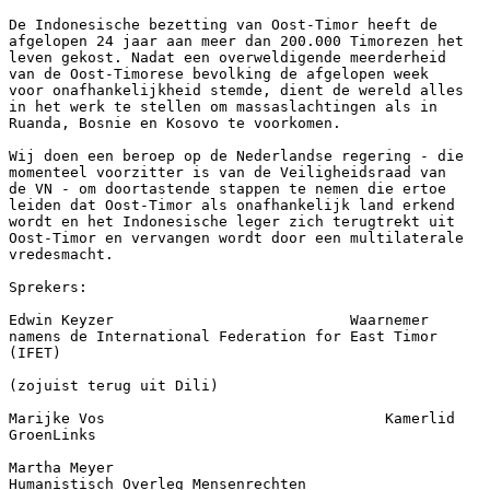
De Indonesische bezetting van Oost-Timor heeft de 

afgelopen 24 jaar aan meer dan 200.000 Timorezen het 

leven gekost. Nadat een overweldigende meerderheid 

van de Oost-Timorese bevolking de afgelopen week 

voor onafhankelijkheid stemde, dient de wereld alles 

in het werk te stellen om massaslachtingen als in 

Ruanda, Bosnie en Kosovo te voorkomen.

Wij doen een beroep op de Nederlandse regering - die 

momenteel voorzitter is van de Veiligheidsraad van 

de VN - om doortastende stappen te nemen die ertoe 

leiden dat Oost-Timor als onafhankelijk land erkend 

wordt en het Indonesische leger zich terugtrekt uit 

Oost-Timor en vervangen wordt door een multilaterale 

vredesmacht.

Sprekers:

Edwin Keyzer                           Waarnemer 

namens de International Federation for East Timor 

(IFET)

(zojuist terug uit Dili)

Marijke Vos                                Kamerlid 

GroenLinks

Martha Meyer                             

Humanistisch Overleg Mensenrechten
