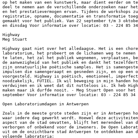
op het maken van een kunstwerk, maar dient eerder om te
deel te nemen aan de verschillende onderzoeken naar het
en het prestatievermogen ervan. Tijdens de workshops zu
registratie, opname, documentatie en transformatie toeg
gemaakt voor het publiek. Van 22 september t/m 3 oktobe
en dinsdag Voor informatie over locatie: 03 - 224 85 34

Highway

Meg Stuart

Highway gaat niet over het alledaagse. Het is een chore
laboratorium, het probeert om de lichamen weg te nemen 
te laten, het zal het publiek wegnemen, verplaatsen, be
de aanwezigheid van het publiek en dankt het tezelfdert
zijn onnatuurlijke poëtische samples. Het is samengeste
impulsen die samengeraapt en gesneden zijn, en op een o
voorgesteld. Highway is poëtisch, emotioneel, imperfect
noodzakelijk, FUTIEL. Ik wil beweging in mijn handen ho
verdwijnen en ik weet dat dit nutteloos is. Ik heb High
maken maar ik durfde nooit. - Meg Stuart Open voor het 
september Voor informatie over locatie: 03 - 224 85 34

Open Laboratoriumdagen in Antwerpen

Zoals in de meeste grote steden zijn er in Antwerpen ho
waar iedere dag gewerkt wordt. Hoewel deze activiteiten
aspect van de stad omvatten, blijft het merendeel van d
verborgen of onbekend voor de inwoners. De Open Laborat
uit om de onzichtbare stad Antwerpen te ontdekken aan d
volgende laboratoria:
