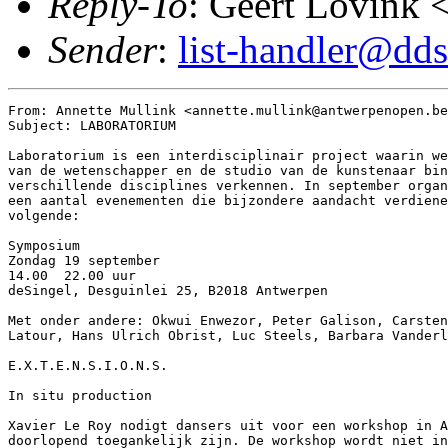
Reply-To
: Geert Lovink 
Sender
:
list-handler@dds
From: Annette Mullink <annette.mullink@antwerpenopen.be
Subject: LABORATORIUM

Laboratorium is een interdisciplinair project waarin we
van de wetenschapper en de studio van de kunstenaar bin
verschillende disciplines verkennen. In september organ
een aantal evenementen die bijzondere aandacht verdiene
volgende:

Symposium

Zondag 19 september

14.00 ­ 22.00 uur

deSingel, Desguinlei 25, B2018 Antwerpen

Met onder andere: Okwui Enwezor, Peter Galison, Carsten
Latour, Hans Ulrich Obrist, Luc Steels, Barbara Vanderl
E.X.T.E.N.S.I.O.N.S.

In situ production

Xavier Le Roy nodigt dansers uit voor een workshop in A
doorlopend toegankelijk zijn. De workshop wordt niet in