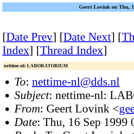
Geert Lovink on Thu, 
[
Date Prev
] [
Date Next
] [
Th
Index
] [
Thread Index
]
nettime-nl: LABORATORIUM
To
:
nettime-nl@dds.nl
Subject
: nettime-nl: 
From
: Geert Lovink <
gee
Date
: Thu, 16 Sep 1999