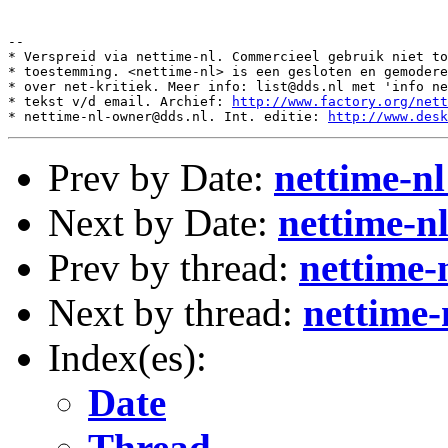
--

* Verspreid via nettime-nl. Commercieel gebruik niet to
* toestemming. <nettime-nl> is een gesloten en gemodere
* over net-kritiek. Meer info: list@dds.nl met 'info ne
* tekst v/d email. Archief: 
http://www.factory.org/nett
* nettime-nl-owner@dds.nl. Int. editie: 
http://www.desk
Prev by Date:
nettime-nl
Next by Date:
nettime-n
Prev by thread:
nettime-
Next by thread:
nettime-
Index(es):
Date
Thread