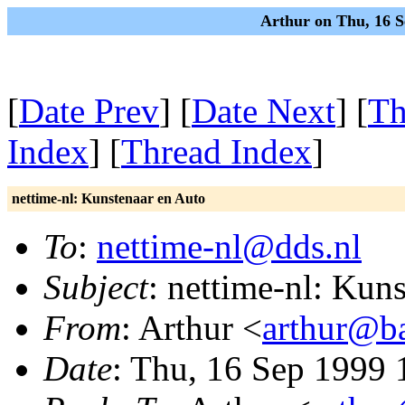
Arthur on Thu, 16 S
[
Date Prev
] [
Date Next
] [
Th
Index
] [
Thread Index
]
nettime-nl: Kunstenaar en Auto
To
:
nettime-nl@dds.nl
Subject
: nettime-nl: Kun
From
: Arthur <
arthur@ba
Date
: Thu, 16 Sep 1999