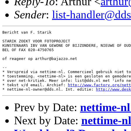
Reply-To
: Arthur <
arthur
Sender
:
list-handler@dds
Bericht van F. Starik

STARIK ZOEKT VOOR FOTOPROJECT

KUNSTENAARS IBV VAN GEWONE OF BIJZONDERE, NIEUWE OF OUD
BEL OF FAX 020-4750765

of reageer op arthur@bajazzo.net

--

* Verspreid via nettime-nl. Commercieel gebruik niet to
* toestemming. <nettime-nl> is een gesloten en gemodere
* over net-kritiek. Meer info: list@dds.nl met 'info ne
* tekst v/d email. Archief: 
http://www.factory.org/nett
* nettime-nl-owner@dds.nl. Int. editie: 
http://www.desk
Prev by Date:
nettime-
Next by Date:
nettime-n